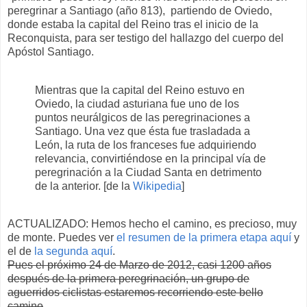
peregrinar a Santiago (año 813), partiendo de Oviedo,
donde estaba la capital del Reino tras el inicio de la
Reconquista, para ser testigo del hallazgo del cuerpo del
Apóstol Santiago.
Mientras que la capital del Reino estuvo en
Oviedo, la ciudad asturiana fue uno de los
puntos neurálgicos de las peregrinaciones a
Santiago. Una vez que ésta fue trasladada a
León, la ruta de los franceses fue adquiriendo
relevancia, convirtiéndose en la principal vía de
peregrinación a la Ciudad Santa en detrimento
de la anterior. [de la
Wikipedia
]
ACTUALIZADO: Hemos hecho el camino, es precioso, muy
de monte. Puedes ver
el resumen de la primera etapa aquí
y
el de
la segunda aquí
.
Pues el próximo 24 de Marzo de 2012, casi 1200 años
después de la primera peregrinación, un grupo de
aguerridos ciclistas estaremos recorriendo este bello
camino
.