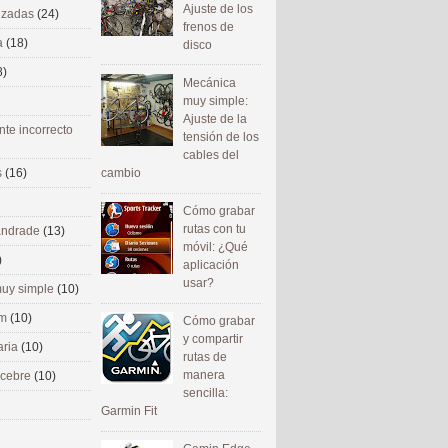
Ajuste de los
nizadas
(24)
frenos de
a
(18)
disco
8)
Mecánica
muy simple:
Ajuste de la
nte incorrecto
tensión de los
cables del
cambio
s
(16)
Cómo grabar
rutas con tu
 andrade
(13)
móvil: ¿Qué
)
aplicación
usar?
uy simple
(10)
om
(10)
Cómo grabar
y compartir
aria
(10)
rutas de
manera
ecebre
(10)
sencilla:
Garmin Fit