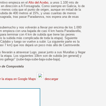
mitivo empieza en el
Alto del Acebo
, a unos 1.100 mts de
" en dirección a A Fonsagrada. Como siempre en Galicia, lo de
ne menos cota que el punto de origen, aunque en mitad de la
 subida de 400 metros al 15%, y unas cuantas de menos
onsagrada, tras pasar Paradanova, nos espera una de esas
-subemucho y nos volverán a llevar por encima de los 1.000
 km empieza con una bajada de casi 4 km hasta Paradavella,
para terminar con 4 km de subida que tiene las peores
(es la subida más complicada de toda la etapa). Siguiente
Cádabo y luego se vuelve a subir. La siguiente parte es la
casi 7 km) que nos dejará un poco más allá de Castroverde.
llevarán a atravesar Lugo, pasar junto a sus Murallas y llegar
a la etapa. Los siguientes 10km son de subida (en general) y
ano gallego" (sube-baja-sube-baja-sube-baja).
ago de Compostela
 la etapa en Google Maps
descargar