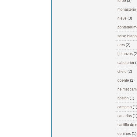
lorbé
(3)
monasterio
nieve
(3)
pontedeu
seixo blan
ares
(2)
betanzos
(2
cabo prior
(
chelo
(2)
goente
(2)
helmet ca
boston
(1)
campelo
(1
canarias
(1
castillo de
doniños
(1)