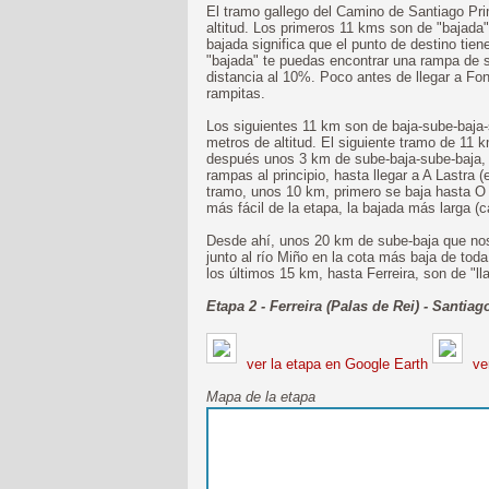
El tramo gallego del Camino de Santiago Pri
altitud. Los primeros 11 kms son de "bajada
bajada significa que el punto de destino tie
"bajada" te puedas encontrar una rampa de
distancia al 10%. Poco antes de llegar a F
rampitas.
Los siguientes 11 km son de baja-sube-baja
metros de altitud. El siguiente tramo de 11
después unos 3 km de sube-baja-sube-baja, 
rampas al principio, hasta llegar a A Lastra 
tramo, unos 10 km, primero se baja hasta O 
más fácil de la etapa, la bajada más larga (
Desde ahí, unos 20 km de sube-baja que nos 
junto al río Miño en la cota más baja de tod
los últimos 15 km, hasta Ferreira, son de "ll
Etapa 2 - Ferreira (Palas de Rei) - Santi
ver la etapa en Google Earth
ver
Mapa de la etapa