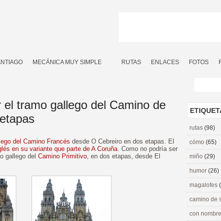
ANTIAGO
MECÁNICA MUY SIMPLE
RUTAS
ENLACES
FOTOS
 el tramo gallego del Camino de
ETIQUET
 etapas
rutas
(98)
lego del Camino Francés
desde O Cebreiro en dos etapas. El
cómo
(65)
lés en su variante que parte de A Coruña
. Como no podría ser
mo gallego del
Camino Primitivo
, en dos etapas, desde El
miño
(29)
humor
(26)
magalofes
camino de 
con nombre