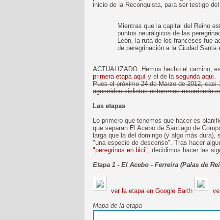
inicio de la Reconquista, para ser testigo de
Mientras que la capital del Reino es
puntos neurálgicos de las peregrina
León, la ruta de los franceses fue ad
de peregrinación a la Ciudad Santa e
ACTUALIZADO: Hemos hecho el camino, es 
primera etapa aquí
y el de
la segunda aquí
.
Pues el próximo 24 de Marzo de 2012, casi 
aguerridos ciclistas estaremos recorriendo e
Las etapas
Lo primero que tenemos que hacer es planifi
que separan El Acebo de Santiago de Compo
larga que la del domingo (y algo más dura), s
"una especie de descenso". Tras hacer algu
"peregrinos en bici"
, decidimos hacer las sig
Etapa 1 - El Acebo - Ferreira (Palas de Rei
ver la etapa en Google Earth
ver
Mapa de la etapa