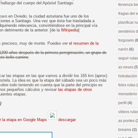
l hallazgo del cuerpo del Apóstol Santiago.
fervenza be
fragas del
tuvo en Oviedo, la ciudad asturiana fue uno de los
ciones a Santiago. Una vez que ésta fue trasladada a
planificar r
quiriendo relevancia, convirtiéndose en la principal vía
n detrimento de la anterior. [de la
Wikipedia
]
sendeiros 
forgoselo
(6
precioso, muy de monte. Puedes ver
el resumen de la
narón
(6)
1200 años después de la primera peregrinación, un grupo de
ste bello camino
.
seguir ruta
as neves
(5
car las etapas en las que vamos a dividir los 165 km (aprox)
hidratación
stela. La idea es que la etapa del sábado sea un poco más
obre todo teniendo en cuenta que la parte del principio es
fotos rutas
(
nos pequeños cálculos y revisar
las etapas de otros
uientes etapas.
monasterio
perfil
(4)
)
vídeos ruta
 la etapa en Google Maps
descargar
as pontes
(
breamo
(3)