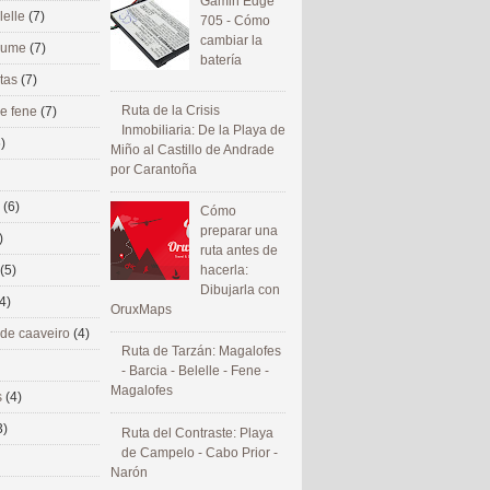
Gamin Edge
lelle
(7)
705 - Cómo
cambiar la
 eume
(7)
batería
utas
(7)
Ruta de la Crisis
de fene
(7)
Inmobiliaria: De la Playa de
)
Miño al Castillo de Andrade
por Carantoña
s
(6)
Cómo
preparar una
)
ruta antes de
(5)
hacerla:
Dibujarla con
4)
OruxMaps
 de caaveiro
(4)
Ruta de Tarzán: Magalofes
- Barcia - Belelle - Fene -
Magalofes
s
(4)
3)
Ruta del Contraste: Playa
de Campelo - Cabo Prior -
Narón