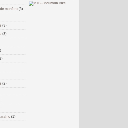
 de monfero
(3)
me
(3)
co
(3)
)
2)
ms
(2)
)
)
 narahío
(1)