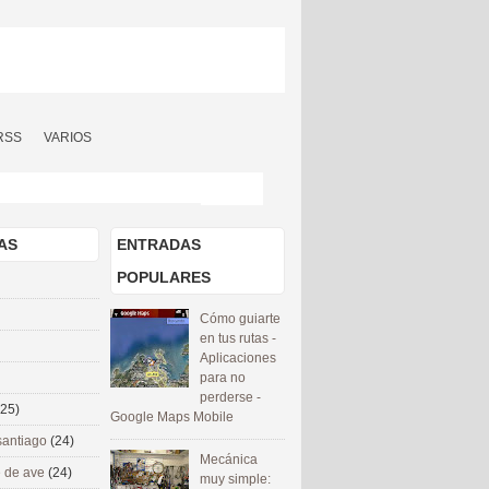
RSS
VARIOS
AS
ENTRADAS
POPULARES
Cómo guiarte
en tus rutas -
Aplicaciones
para no
perderse -
(25)
Google Maps Mobile
santiago
(24)
Mecánica
 de ave
(24)
muy simple: