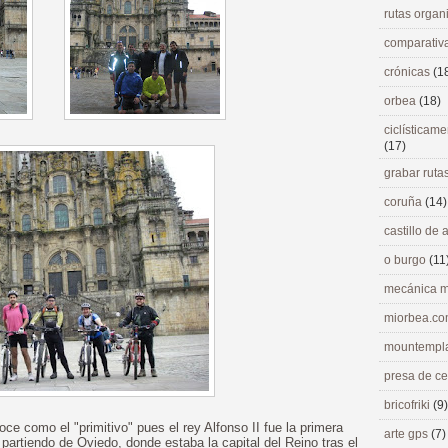
rutas orga
comparativ
crónicas
(1
orbea
(18)
ciclísticame
(17)
grabar ruta
coruña
(14)
castillo de
o burgo
(11
mecánica m
miorbea.c
mountempl
presa de c
bricofriki
(9)
e como el "primitivo" pues el rey Alfonso II fue la primera
arte gps
(7)
partiendo de Oviedo, donde estaba la capital del Reino tras el