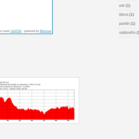
edr
(1)
libros
(1)
pantín
(1)
ke route
1424764
- powered by
Bikemap
valdoviño
(