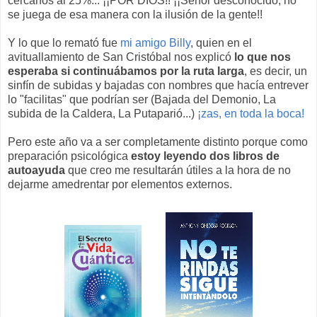
cercanos al 25%... ¡¡POR DIOS!! ¡¡Señor desconocido, no
se juega de esa manera con la ilusión de la gente!!
Y lo que lo remató fue
mi amigo Billy
, quien en el
avituallamiento de San Cristóbal nos explicó
lo que nos
esperaba si continuábamos por la ruta larga
, es decir, un
sinfín de subidas y bajadas con nombres que hacía entrever
lo "facilitas" que podrían ser (Bajada del Demonio, La
subida de la Caldera, La Putaparió...)
¡zas, en toda la boca!
Pero este año va a ser completamente distinto porque como
preparación psicológica
estoy leyendo dos libros de
autoayuda
que creo me resultarán útiles a la hora de no
dejarme amedrentar por elementos externos.