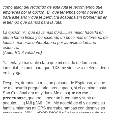
como autor del recorrido de esta ruta te recomiendo que
empieces por la opcion "B" que tenemos como novedad
para este año y que te permitira acabarla sin problemas en
el tiempo que damos para la ruta.
La opcion "A" que es la mas dura......es mejor hacerla en
plena forma fisica y conociendo un poco mas el terreno, de
todsas maneras enhorabuena por atrevete a tamaño
esfuerzo.
(Autor RX 8 voladorrr)
Ya tenía yo bastante claro que mi estado de forma era
lamentable como para que RX8 me viniese a meter el dedo
en la yaga.
Después, durante la ruta, un paisano de Espinoso, al que
se me ocurrió preguntarle, preocupado, si el camino hasta
San Cristóbal era muy duro. Me dijo
que no me
preocupase
, que era llanear un buen rato y subir un
poquito.... ¡¡¡JA!! ¡¡JA!! ¡¡JA!! Me acordé de él y de toda su
familia mientras mi GPS marcaba rampas con desniveles