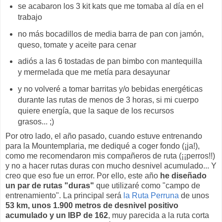
se acabaron los 3 kit kats que me tomaba al día en el
trabajo
no más bocadillos de media barra de pan con jamón,
queso, tomate y aceite para cenar
adiós a las 6 tostadas de pan bimbo con mantequilla
y mermelada que me metía para desayunar
y no volveré a tomar barritas y/o bebidas energéticas
durante las rutas de menos de 3 horas, si mi cuerpo
quiere energía, que la saque de los recursos
grasos... ;)
Por otro lado, el año pasado, cuando estuve entrenando
para la Mountemplaria, me dediqué a coger fondo (¡ja!),
como me recomendaron mis compañeros de ruta (¡¡perros!!)
y no a hacer rutas duras con mucho desnivel acumulado... Y
creo que eso fue un error. Por ello, este año
he diseñado
un par de rutas "duras"
que utilizaré como "campo de
entrenamiento". La principal será
la Ruta Perruna
de unos
53 km, unos 1.900 metros de desnivel positivo
acumulado y un IBP de 162
, muy parecida a la ruta corta