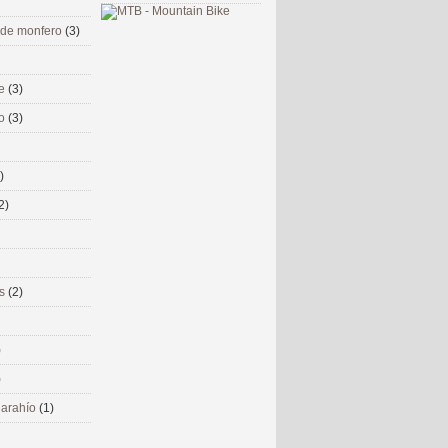
 de monfero
(3)
me
(3)
co
(3)
)
2)
ms
(2)
)
)
 narahío
(1)