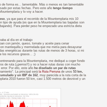
o de forma es... lamentable. Más o menos es tan lamentable
asado por estas fechas. Pero este año
tengo tiempo
Mountemplaria y lo voy a hacer.
eso
, ya que para el recorrido de la Mountemplaria mis 10
ún tipo de ayuda (es que en la Mountemplaria las bajadas son
a bajando). Para perder peso he empezado una estricta dieta
aba al día en el trabajo
pan con jamón, queso, tomate y aceite para cenar
 con mantequilla y mermelada que me metía para desayunar
idas energéticas durante las rutas de menos de 3 horas, si mi
 los recursos grasos... ;)
 entrenando para la Mountemplaria, me dediqué a coger fondo
 de ruta (¡¡perros!!) y no a hacer rutas duras con mucho
error. Por ello, este año
he diseñado un par de rutas
namiento". La principal será
la Ruta Perruna
de unos
53 km,
acumulado y un IBP de 162
, muy parecida a la ruta corta de la
plaria 2010 fueron 50 km, casi 1.500 metros de desnivel y un