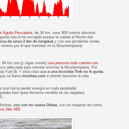
el Águila Pescadora
, de 34 km, unos 800 metros desnivel
unda ruta la he escogido porque la subida al Monte das
cnica de unos 2 km de longitud
y con una pendiente media
 terreno por el que transitas en la Mountemplaria)
 Mi bici era (y sigue siendo)
una preciosa todo camino con
co adecuada para intentar terminar la Mountemplaria. Por
op Fuel 8). Y está claro que
a una bicicleta Trek no le gusta
 que se llama
miorbea.com
e intentó hacerme la vida
o (me hacía perder energía en cada pedalada)
queaba bien (para llevarme vendido en las bajadas)
0...
istinta,
voy con mi nueva Orbea
, con mi máquina de correr,
ma 29er H50
.