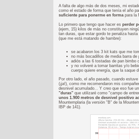
A falta de algo más de dos meses, mi estad
como el estado de forma que tenía el año p
suficiente para ponerme en forma
para la 
Lo primero que tengo que hacer es
perder p
(ejem, 15) kilos de más no constituyen ning
tan duras, que estar gordo te penaliza hast
(que me está matando de hambre):
se acabaron los 3 kit kats que me tom
no más bocadillos de media barra de 
adiós a las 6 tostadas de pan bimbo
y no volveré a tomar barritas y/o beb
cuerpo quiere energía, que la saque de
Por otro lado, el año pasado, cuando estuve
(¡ja!), como me recomendaron mis compañeros
desnivel acumulado... Y creo que eso fue un 
"duras"
que utilizaré como "campo de entre
unos 1.900 metros de desnivel positivo 
Mountemplaria (la versión "B" de la Mountem
IBP de 141).