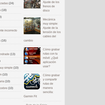
Ajuste de los
nizadas
(24)
frenos de
a
(18)
disco
8)
Mecánica
muy simple:
Ajuste de la
nte incorrecto
tensión de los
cables del
cambio
s
(16)
Cómo grabar
rutas con tu
 andrade
(13)
móvil: ¿Qué
)
aplicación
usar?
uy simple
(10)
om
(10)
Cómo grabar
y compartir
aria
(10)
rutas de
manera
ecebre
(10)
sencilla:
Garmin Fit