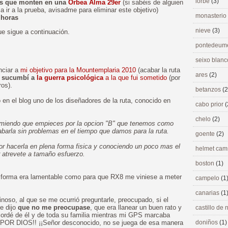
lorbé
(3)
los que monten en una
Orbea Alma 29er
(si sabéis de alguien
ir a la prueba, avisadme para eliminar este objetivo)
monasterio
 horas
nieve
(3)
e sigue a continuación.
pontedeu
seixo blan
nciar a
mi objetivo para la Mountemplaria 2010
(acabar la ruta
ares
(2)
e
sucumbí a
la guerra psicológica
a la que fui sometido
(por
ros).
betanzos
(2
n el blog uno de los diseñadores de la ruta, conocido en
cabo prior
(
chelo
(2)
ecomiendo que empieces por la opcion "B" que tenemos como
abarla sin problemas en el tiempo que damos para la ruta.
goente
(2)
jor hacerla en plena forma fisica y conociendo un poco mas el
helmet ca
 atrevete a tamaño esfuerzo.
boston
(1)
e forma era lamentable como para que RX8 me viniese a meter
campelo
(1
canarias
(1
noso, al que se me ocurrió preguntarle, preocupado, si el
e dijo
que no me preocupase
, que era llanear un buen rato y
castillo de
e acordé de él y de toda su familia mientras mi GPS marcaba
¡¡POR DIOS!! ¡¡Señor desconocido, no se juega de esa manera
doniños
(1)