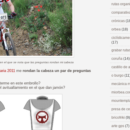
rutas orga
comparativ
crónicas
(1
orbea
(18)
ciclísticame
(17)
grabar ruta
coruña
(14)
n el que se nota que las preguntas rondan mi cabeza
castillo de
aria 2011
me
rondan la cabeza un par de preguntas
o burgo
(11
erme en este embrollo?
mecánica m
el avituallamiento en el que dan jamón?
miorbea.c
mountempl
presa de c
bricofriki
(9)
arte gps
(7)