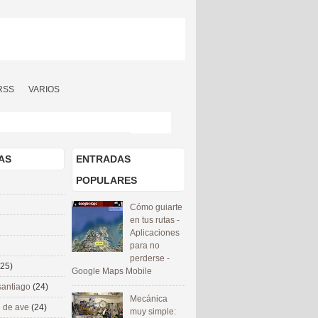
RSS
VARIOS
AS
ENTRADAS
POPULARES
Cómo guiarte
en tus rutas -
Aplicaciones
para no
perderse -
(25)
Google Maps Mobile
santiago
(24)
Mecánica
 de ave
(24)
muy simple: