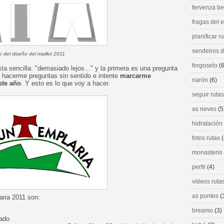
fervenza be
fragas del
planificar r
sendeiros 
 del diseño del maillot 2011
forgoselo
(6
a sencilla: "demasiado lejos..." y la primera es una pregunta
e hacerme preguntas sin sentido e intente
marcarme
narón
(6)
ste año
. Y esto es lo que voy a hacer.
seguir ruta
as neves
(5
hidratación
fotos rutas
(
monasterio
perfil
(4)
vídeos ruta
as pontes
(
aria 2011 son:
breamo
(3)
sado