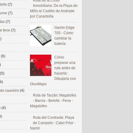
Ruta de la Crisis
lelle
(7)
Inmobiliaria: De la Playa de
Miño al Castillo de Andrade
 eume
(7)
por Carantoña
utas
(7)
Gamin Edge
de fene
(7)
705 - Cómo
cambiar la
)
batería
s
(6)
Cómo
preparar una
)
ruta antes de
(5)
hacerla:
Dibujarla con
4)
OruxMaps
 de caaveiro
(4)
Ruta de Tarzán: Magalofes
- Barcia - Belelle - Fene -
Magalofes
s
(4)
3)
Ruta del Contraste: Playa
de Campelo - Cabo Prior -
Narón