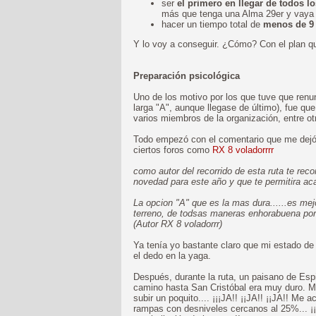
ser
el primero en llegar de todos 
más que tenga una Alma 29er y vaya a 
hacer un tiempo total de
menos de 9
Y lo voy a conseguir. ¿Cómo? Con el plan qu
Preparación psicológica
Uno de los motivo por los que tuve que renu
larga "A", aunque llegase de último), fue qu
varios miembros de la organización, entre ot
Todo empezó con el comentario que me dejó e
ciertos foros como
RX 8 voladorrrr
como autor del recorrido de esta ruta te r
novedad para este año y que te permitira ac
La opcion "A" que es la mas dura......es me
terreno, de todsas maneras enhorabuena por
(Autor RX 8 voladorrr)
Ya tenía yo bastante claro que mi estado d
el dedo en la yaga.
Después, durante la ruta, un paisano de Espi
camino hasta San Cristóbal era muy duro. M
subir un poquito.... ¡¡¡JA!! ¡¡JA!! ¡¡JA!! M
rampas con desniveles cercanos al 25%... 