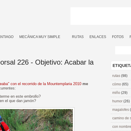
ANTIAGO
MECÁNICA MUY SIMPLE
RUTAS
ENLACES
FOTOS
rsal 226 - Objetivo: Acabar la
ETIQUET
rutas
(98)
eaba" con el recorrido de la Mountemplaria 2010
me
cómo
(65)
urrentes:
miño
(29)
erme en este embrollo?
 en el que dan jamón?
humor
(26)
magalofes
camino de 
con nombre