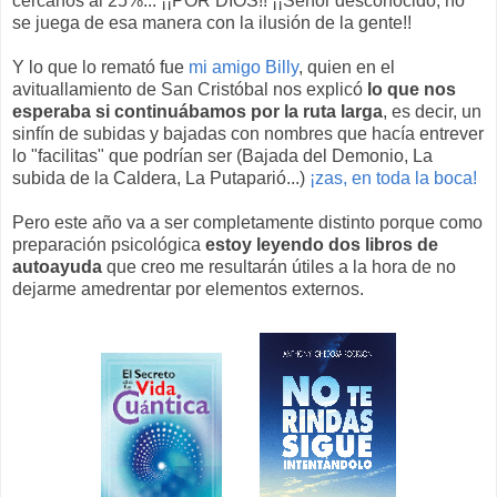
cercanos al 25%... ¡¡POR DIOS!! ¡¡Señor desconocido, no
se juega de esa manera con la ilusión de la gente!!
Y lo que lo remató fue
mi amigo Billy
, quien en el
avituallamiento de San Cristóbal nos explicó
lo que nos
esperaba si continuábamos por la ruta larga
, es decir, un
sinfín de subidas y bajadas con nombres que hacía entrever
lo "facilitas" que podrían ser (Bajada del Demonio, La
subida de la Caldera, La Putaparió...)
¡zas, en toda la boca!
Pero este año va a ser completamente distinto porque como
preparación psicológica
estoy leyendo dos libros de
autoayuda
que creo me resultarán útiles a la hora de no
dejarme amedrentar por elementos externos.