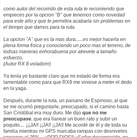
como autor del recorrido de esta ruta te recomiendo que
empieces por la opcion "B" que tenemos como novedad
para este año y que te permitira acabarla sin problemas en
el tiempo que damos para la ruta.
La opcion "A" que es la mas dura......es mejor hacerla en
plena forma fisica y conociendo un poco mas el terreno, de
todsas maneras enhorabuena por atrevete a tamaño
esfuerzo.
(Autor RX 8 voladorrr)
Ya tenía yo bastante claro que mi estado de forma era
lamentable como para que RX8 me viniese a meter el dedo
en la yaga.
Después, durante la ruta, un paisano de Espinoso, al que
se me ocurrió preguntarle, preocupado, si el camino hasta
San Cristóbal era muy duro. Me dijo
que no me
preocupase
, que era llanear un buen rato y subir un
poquito.... ¡¡¡JA!! ¡¡JA!! ¡¡JA!! Me acordé de él y de toda su
familia mientras mi GPS marcaba rampas con desniveles