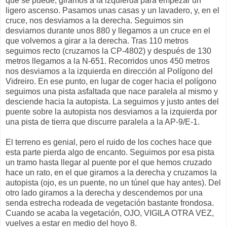
que se puede, giramos a la izquierda para empezar un
ligero ascenso. Pasamos unas casas y un lavadero, y, en el
cruce, nos desviamos a la derecha. Seguimos sin
desviarnos durante unos 880 y llegamos a un cruce en el
que volvemos a girar a la derecha. Tras 110 metros
seguimos recto (cruzamos la CP-4802) y después de 130
metros llegamos a la N-651. Recorridos unos 450 metros
nos desviamos a la izquierda en dirección al Polígono del
Vidreiro. En ese punto, en lugar de coger hacia el polígono
seguimos una pista asfaltada que nace paralela al mismo y
desciende hacia la autopista. La seguimos y justo antes del
puente sobre la autopista nos desviamos a la izquierda por
una pista de tierra que discurre paralela a la AP-9/E-1.
El terreno es genial, pero el ruido de los coches hace que
esta parte pierda algo de encanto. Seguimos por esa pista
un tramo hasta llegar al puente por el que hemos cruzado
hace un rato, en el que giramos a la derecha y cruzamos la
autopista (ojo, es un puente, no un túnel que hay antes). Del
otro lado giramos a la derecha y descendemos por una
senda estrecha rodeada de vegetación bastante frondosa.
Cuando se acaba la vegetación, OJO, VIGILA OTRA VEZ,
vuelves a estar en medio del hoyo 8.