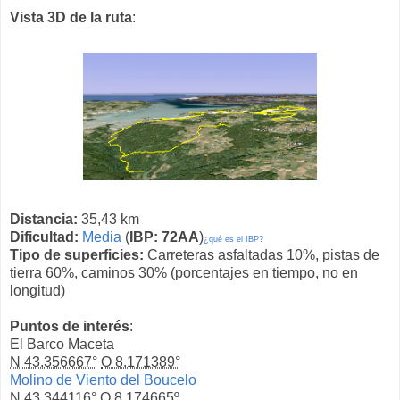
Vista 3D de la ruta
:
Distancia:
35,43 km
Dificultad:
Media
(
IBP: 72AA
)
¿qué es el IBP?
Tipo de superficies:
Carreteras asfaltadas 10%, pistas de
tierra 60%, caminos 30% (porcentajes en tiempo, no en
longitud)
Puntos de interés
:
El Barco Maceta
N 43.356667°
O 8.171389°
Molino de Viento del Boucelo
N 43.344116°
O 8.174665º