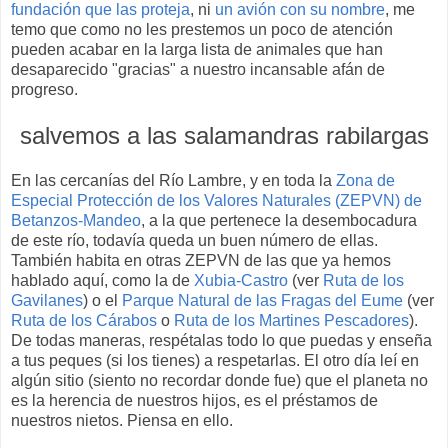
fundación que las proteja
, ni
un avión con su nombre
, me
temo que como no les prestemos un poco de atención
pueden acabar en la larga lista de animales que han
desaparecido "gracias" a nuestro incansable afán de
progreso.
salvemos a las salamandras rabilargas
En las cercanías del Río Lambre, y en toda la
Zona de
Especial Protección de los Valores Naturales (ZEPVN) de
Betanzos-Mandeo
, a la que pertenece la desembocadura
de este río, todavía queda un buen número de ellas.
También habita en otras ZEPVN de las que ya hemos
hablado aquí, como la de
Xubia-Castro
(ver
Ruta de los
Gavilanes
) o el
Parque Natural de las Fragas del Eume
(ver
Ruta de los Cárabos
o
Ruta de los Martines Pescadores
).
De todas maneras, respétalas todo lo que puedas y enseña
a tus peques (si los tienes) a respetarlas. El otro día leí en
algún sitio (siento no recordar donde fue) que el planeta no
es la herencia de nuestros hijos, es el préstamos de
nuestros nietos. Piensa en ello.