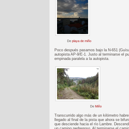
De
playa de miño
Poco después pasamos bajo la N-651 (Guísam
autopista AP-9/E-1. Justo al terminarse el 
empinada paralela a la autopista.
De
Miño
Transcurrido algo más de un kilómetro hab
llegado al final de la pista que ahora se bi
que desciende hacia el río Lambre. Descend
un camino pedregoso. Al terminarse el camin