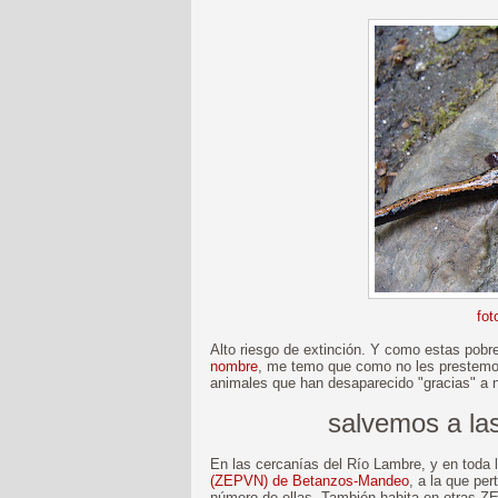
fot
Alto riesgo de extinción. Y como estas pob
nombre
, me temo que como no les prestemos
animales que han desaparecido "gracias" a n
salvemos a la
En las cercanías del Río Lambre, y en toda 
(ZEPVN) de Betanzos-Mandeo
, a la que pe
número de ellas. También habita en otras 