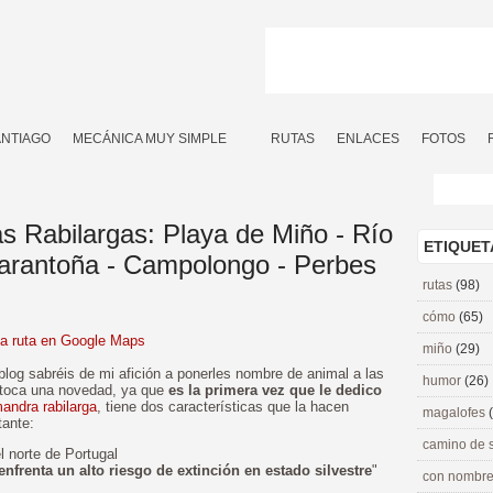
ANTIAGO
MECÁNICA MUY SIMPLE
RUTAS
ENLACES
FOTOS
s Rabilargas: Playa de Miño - Río
ETIQUET
arantoña - Campolongo - Perbes
rutas
(98)
cómo
(65)
la ruta en Google Maps
miño
(29)
blog sabréis de mi afición a ponerles nombre de animal a las
humor
(26)
 toca una novedad, ya que
es la primera vez que le dedico
andra rabilarga
, tiene dos características que la hacen
magalofes
tante:
camino de 
l norte de Portugal
enfrenta un alto riesgo de extinción en estado silvestre
"
con nombre