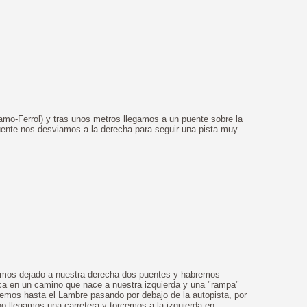
o-Ferrol) y tras unos metros llegamos a un puente sobre la
puente nos desviamos a la derecha para seguir una pista muy
remos dejado a nuestra derecha dos puentes y habremos
furca en un camino que nace a nuestra izquierda y una "rampa"
emos hasta el Lambre pasando por debajo de la autopista, por
o llegamos una carretera y torcemos a la izquierda en