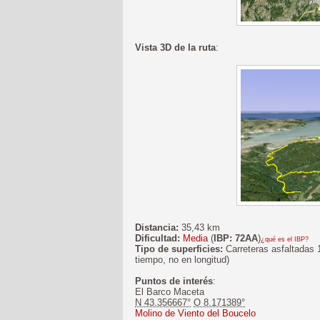
Vista 3D de la ruta
:
Distancia:
35,43 km
Dificultad:
Media
(
IBP: 72AA
)
¿qué es el IBP?
Tipo de superficies:
Carreteras asfaltadas 
tiempo, no en longitud)
Puntos de interés
:
El Barco Maceta
N 43.356667°
O 8.171389°
Molino de Viento del Boucelo