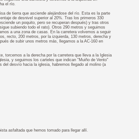
a el río.
sa de tierra que asciende alejándose del río. Esta es la parte
entaje de desnivel superior al 20%. Tras los primeros 330
esciende un poquito, pero se recuperan después) y tras otros
 sigue subiendo todo el rato). Otros 290 metros y seguimos
egamos a una zona de casas. En la carretera volvemos a seguir
os, recto, 200 metros, por la izquierda, 130 metros, derecha y
spués de subir unos metros más, llegamos a la AC-160 en
, torcemos a la derecha por la carretera que lleva a la Iglesia
glesia, y seguimos los carteles que indican "Muiño de Vento"
del desvío hacia la iglesia, habremos llegado al molino (a
pista asfaltada que hemos tomado para llegar allí.