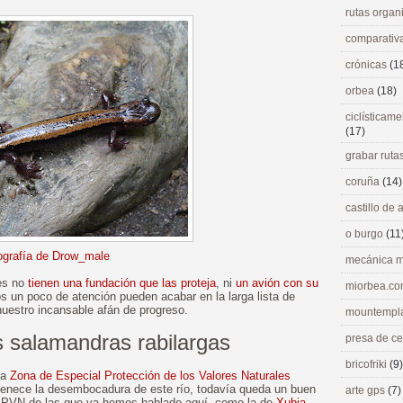
rutas orga
comparativ
crónicas
(1
orbea
(18)
ciclísticame
(17)
grabar ruta
coruña
(14)
castillo de
o burgo
(11
ografía de Drow_male
mecánica m
res no
tienen una fundación que las proteja
, ni
un avión con su
miorbea.c
 un poco de atención pueden acabar en la larga lista de
uestro incansable afán de progreso.
mountempl
s salamandras rabilargas
presa de c
bricofriki
(9)
la
Zona de Especial Protección de los Valores Naturales
rtenece la desembocadura de este río, todavía queda un buen
arte gps
(7)
ZEPVN de las que ya hemos hablado aquí, como la de
Xubia-