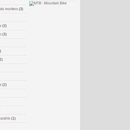
 de monfero
(3)
me
(3)
co
(3)
)
2)
ms
(2)
)
)
 narahío
(1)