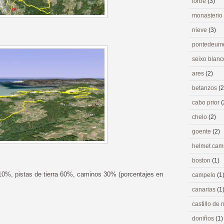
lorbé
(3)
monasterio
nieve
(3)
pontedeu
seixo blan
ares
(2)
betanzos
(2
cabo prior
(
chelo
(2)
goente
(2)
helmet ca
boston
(1)
10%, pistas de tierra 60%, caminos 30% (porcentajes en
campelo
(1
canarias
(1
castillo de
doniños
(1)