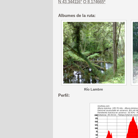
N 43.344116°
O 8.174665º
Albumes de la ruta:
Río Lambre
Perfil: