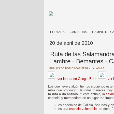
PORTADA
CAMISETAS
CAMINO DE S
20 de abril de 2010
Ruta de las Salamandra
Lambre - Bemantes - C
PUBLICADO POR
OSCAR FAFIAN
A LAS 0:31
ver la ruta en Google Earth
ver 
Los que llevéis algún tiempo siguiendo este 
rutas que propongo. De todas maneras, hoy
la ruta a un anfibio
. Y este anfibio, la
salam
especial y merecedora de un lugar tan impor
es endémica de Galicia, Asturias y de
es una
especie vulnerable
, es decir, "