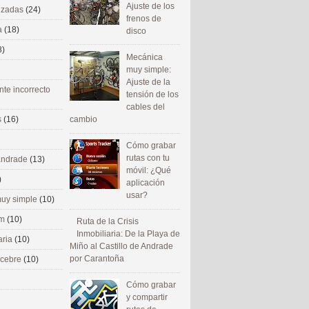
Ajuste de los
nizadas
(24)
frenos de
a
(18)
disco
8)
Mecánica
muy simple:
Ajuste de la
nte incorrecto
tensión de los
cables del
cambio
s
(16)
Cómo grabar
rutas con tu
 andrade
(13)
móvil: ¿Qué
)
aplicación
usar?
uy simple
(10)
om
(10)
Ruta de la Crisis
Inmobiliaria: De la Playa de
aria
(10)
Miño al Castillo de Andrade
por Carantoña
ecebre
(10)
Cómo grabar
y compartir