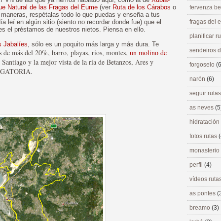
ue Natural de las Fragas del Eume
(ver
Ruta de los Cárabos
o
fervenza be
 maneras, respétalas todo lo que puedas y enseña a tus
día leí en algún sitio (siento no recordar donde fue) que el
fragas del
 es el préstamos de nuestros nietos. Piensa en ello.
planificar r
s Jabalíes
, sólo es un poquito más larga y más dura. Te
sendeiros 
 de más del 20%, barro, playas, ríos, montes,
un molino de
 Santiago y la mejor vista de la ría de Betanzos, Ares y
forgoselo
(6
BLIGATORIA.
narón
(6)
seguir ruta
as neves
(5
hidratación
fotos rutas
(
monasterio
perfil
(4)
vídeos ruta
as pontes
(
breamo
(3)