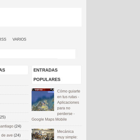
RSS
VARIOS
AS
ENTRADAS
POPULARES
Cómo guiarte
en tus rutas -
Aplicaciones
para no
perderse -
(25)
Google Maps Mobile
santiago
(24)
Mecánica
 de ave
(24)
muy simple: