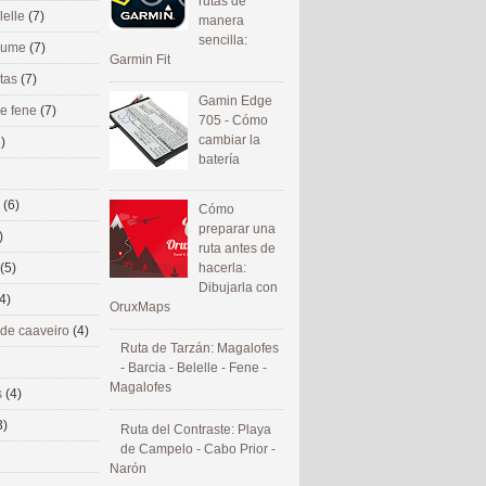
rutas de
lelle
(7)
manera
sencilla:
 eume
(7)
Garmin Fit
utas
(7)
Gamin Edge
de fene
(7)
705 - Cómo
cambiar la
)
batería
s
(6)
Cómo
preparar una
)
ruta antes de
(5)
hacerla:
Dibujarla con
4)
OruxMaps
 de caaveiro
(4)
Ruta de Tarzán: Magalofes
- Barcia - Belelle - Fene -
Magalofes
s
(4)
3)
Ruta del Contraste: Playa
de Campelo - Cabo Prior -
Narón