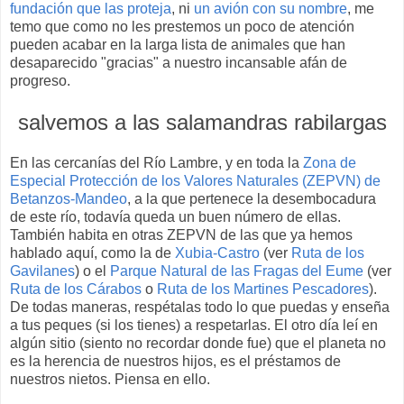
fundación que las proteja
, ni
un avión con su nombre
, me
temo que como no les prestemos un poco de atención
pueden acabar en la larga lista de animales que han
desaparecido "gracias" a nuestro incansable afán de
progreso.
salvemos a las salamandras rabilargas
En las cercanías del Río Lambre, y en toda la
Zona de
Especial Protección de los Valores Naturales (ZEPVN) de
Betanzos-Mandeo
, a la que pertenece la desembocadura
de este río, todavía queda un buen número de ellas.
También habita en otras ZEPVN de las que ya hemos
hablado aquí, como la de
Xubia-Castro
(ver
Ruta de los
Gavilanes
) o el
Parque Natural de las Fragas del Eume
(ver
Ruta de los Cárabos
o
Ruta de los Martines Pescadores
).
De todas maneras, respétalas todo lo que puedas y enseña
a tus peques (si los tienes) a respetarlas. El otro día leí en
algún sitio (siento no recordar donde fue) que el planeta no
es la herencia de nuestros hijos, es el préstamos de
nuestros nietos. Piensa en ello.