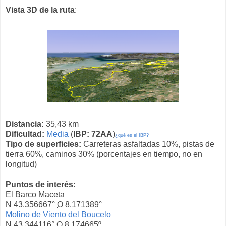
Vista 3D de la ruta
:
Distancia:
35,43 km
Dificultad:
Media
(
IBP: 72AA
)
¿qué es el IBP?
Tipo de superficies:
Carreteras asfaltadas 10%, pistas de
tierra 60%, caminos 30% (porcentajes en tiempo, no en
longitud)
Puntos de interés
:
El Barco Maceta
N 43.356667°
O 8.171389°
Molino de Viento del Boucelo
N 43.344116°
O 8.174665º