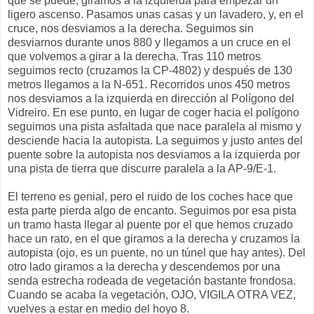
que se puede, giramos a la izquierda para empezar un
ligero ascenso. Pasamos unas casas y un lavadero, y, en el
cruce, nos desviamos a la derecha. Seguimos sin
desviarnos durante unos 880 y llegamos a un cruce en el
que volvemos a girar a la derecha. Tras 110 metros
seguimos recto (cruzamos la CP-4802) y después de 130
metros llegamos a la N-651. Recorridos unos 450 metros
nos desviamos a la izquierda en dirección al Polígono del
Vidreiro. En ese punto, en lugar de coger hacia el polígono
seguimos una pista asfaltada que nace paralela al mismo y
desciende hacia la autopista. La seguimos y justo antes del
puente sobre la autopista nos desviamos a la izquierda por
una pista de tierra que discurre paralela a la AP-9/E-1.
El terreno es genial, pero el ruido de los coches hace que
esta parte pierda algo de encanto. Seguimos por esa pista
un tramo hasta llegar al puente por el que hemos cruzado
hace un rato, en el que giramos a la derecha y cruzamos la
autopista (ojo, es un puente, no un túnel que hay antes). Del
otro lado giramos a la derecha y descendemos por una
senda estrecha rodeada de vegetación bastante frondosa.
Cuando se acaba la vegetación, OJO, VIGILA OTRA VEZ,
vuelves a estar en medio del hoyo 8.