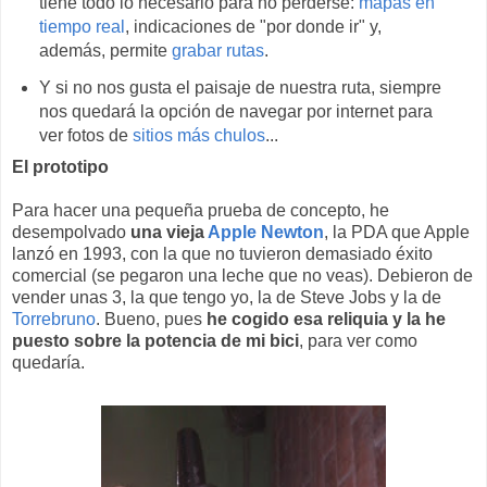
tiene todo lo necesario para no perderse:
mapas en
tiempo real
, indicaciones de "por donde ir" y,
además, permite
grabar rutas
.
Y si no nos gusta el paisaje de nuestra ruta, siempre
nos quedará la opción de navegar por internet para
ver fotos de
sitios más chulos
...
El prototipo
Para hacer una pequeña prueba de concepto, he
desempolvado
una vieja
Apple Newton
, la PDA que Apple
lanzó en 1993, con la que no tuvieron demasiado éxito
comercial (se pegaron una leche que no veas). Debieron de
vender unas 3, la que tengo yo, la de Steve Jobs y la de
Torrebruno
. Bueno, pues
he cogido esa reliquia y la he
puesto sobre la potencia de mi bici
, para ver como
quedaría.