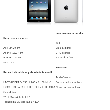
Localización geográfica
Dimensiones y peso
Wi-Fi
Alto: 24,28 cm
Brújula digital
Ancho: 18,97 cm
GPS asistido
Fondo: 1,34 cm
Telefonía móvil
Peso: 730 g
Sensores
Redes inalámbricas y de telefonía móvil
Acelerómetro
UMTS/HSDPA (a 850, 1.900 y 2.100 MHz)
Sensor de luz ambiental
GSM/EDGE (a 850, 900, 1.800 y 1.900 MHz)
Altímetro barométrico
Solo datos
Wi-Fi (802.11 a, b, g y n)
Tecnología Bluetooth 2.1 + EDR