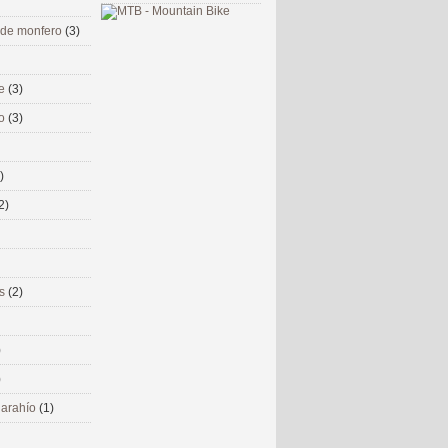
 de monfero
(3)
me
(3)
co
(3)
)
2)
ms
(2)
)
)
 narahío
(1)