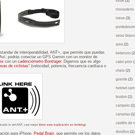
lorbé
(3)
monasterio
nieve
(3)
pontedeu
seixo blan
ares
(2)
standar de interoperabilidad, ANT+, que permite que puedas
betanzos
(2
. Así, podrás conectar un GPS Garmin con un monitor de
mex
con un
cadenciómetro Bontrager
. Digamos que es algo
cabo prior
(
sas de ciclistas
" (velocidad, potencia, frecuencia cardíaca o
chelo
(2)
goente
(2)
helmet ca
boston
(1)
campelo
(1
canarias
(1
castillo de
icado lo del ANT, casi mejor
léete esta explicación en biciblog
)
doniños
(1)
icación para iPhone,
Pedal Brain
, que permite ver los datos