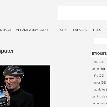
ANTIAGO
MECÁNICA MUY SIMPLE
RUTAS
ENLACES
FOTOS
mputer
ETIQUET
rutas
(98)
cómo
(65)
miño
(29)
humor
(26)
magalofes
camino de 
con nombre