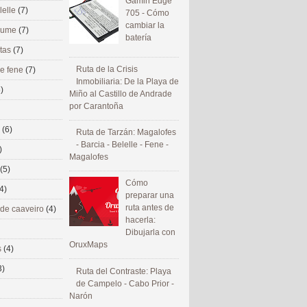
Gamin Edge
lelle
(7)
705 - Cómo
cambiar la
 eume
(7)
batería
utas
(7)
Ruta de la Crisis
de fene
(7)
Inmobiliaria: De la Playa de
)
Miño al Castillo de Andrade
por Carantoña
s
(6)
Ruta de Tarzán: Magalofes
- Barcia - Belelle - Fene -
)
Magalofes
(5)
Cómo
4)
preparar una
ruta antes de
 de caaveiro
(4)
hacerla:
Dibujarla con
OruxMaps
s
(4)
3)
Ruta del Contraste: Playa
de Campelo - Cabo Prior -
Narón