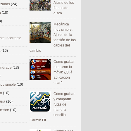
Ajuste de los
nizadas
(24)
frenos de
a
(18)
disco
8)
Mecánica
muy simple:
Ajuste de la
nte incorrecto
tensión de los
cables del
cambio
s
(16)
Cómo grabar
rutas con tu
 andrade
(13)
móvil: ¿Qué
)
aplicación
usar?
uy simple
(10)
om
(10)
Cómo grabar
y compartir
aria
(10)
rutas de
manera
ecebre
(10)
sencilla:
Garmin Fit