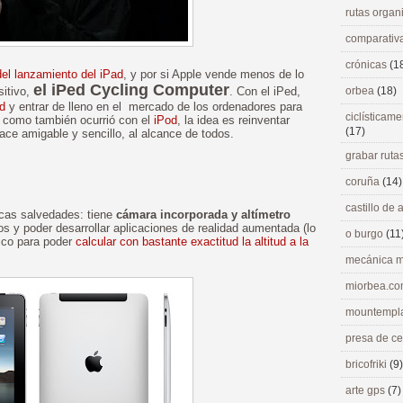
rutas orga
comparativ
crónicas
(1
del lanzamiento del iPad
, y por si Apple vende menos de lo
el iPed
Cycling Computer
sitivo,
. Con el iPed,
orbea
(18)
d
y entrar de lleno en el mercado de los ordenadores para
ciclísticame
, como también ocurrió con el
iPod
, la idea es reinventar
(17)
rface amigable y sencillo, al alcance de todos.
grabar ruta
coruña
(14)
castillo de
icas salvedades: tiene
cámara incorporada y altímetro
os y poder desarrollar aplicaciones de realidad aumentada (lo
o burgo
(11
rico para poder
calcular con bastante exactitud la altitud a la
mecánica m
miorbea.c
mountempl
presa de c
bricofriki
(9)
arte gps
(7)