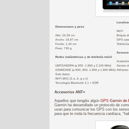
Localiza
Dimensiones y peso
Wi-Fi
Alto: 24,28 cm
Brújula di
Ancho: 18,97 cm
GPS asis
Fondo: 1,34 cm
Telefonía
Peso: 730 g
Sensore
Redes inalámbricas y de telefonía móvil
Aceleróm
UMTS/HSDPA (a 850, 1.900 y 2.100 MHz)
Sensor d
GSM/EDGE (a 850, 900, 1.800 y 1.900 MHz)
Altímetro
Solo datos
Wi-Fi (802.11 a, b, g y n)
Tecnología Bluetooth 2.1 + EDR
Accesorios ANT+
Aquellos que tengáis algún
GPS Garmin de 
Garmin ha desarrollado un protocolo de comu
usan para comunicar los GPS con los sensor
para que te mida la frecuencia cardíaca, "h