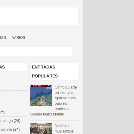
RSS
VARIOS
AS
ENTRADAS
POPULARES
Cómo guiarte
en tus rutas -
Aplicaciones
para no
perderse -
(25)
Google Maps Mobile
santiago
(24)
Mecánica
 de ave
(24)
muy simple: