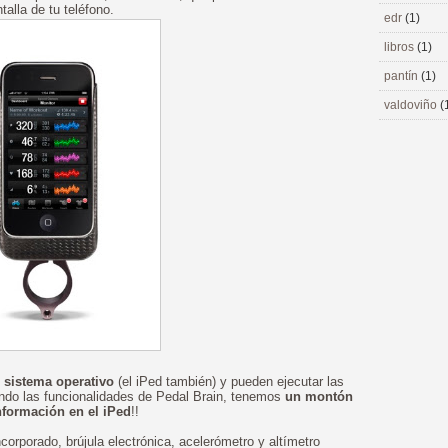
alla de tu teléfono.
edr
(1)
libros
(1)
pantín
(1)
valdoviño
(
o sistema operativo
(el iPed también) y pueden ejecutar las
ando las funcionalidades de Pedal Brain, tenemos
un montón
nformación en el iPed
!!
rporado, brújula electrónica, acelerómetro y altímetro