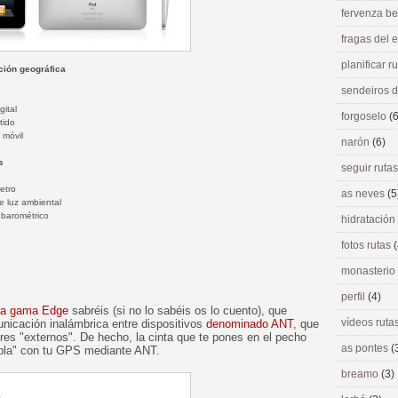
fervenza be
fragas del
planificar r
ción geográfica
sendeiros 
gital
forgoselo
(6
tido
 móvil
narón
(6)
s
seguir ruta
etro
as neves
(5
e luz ambiental
 barométrico
hidratación
fotos rutas
(
monasterio
perfil
(4)
la gama Edge
sabréis (si no lo sabéis os lo cuento), que
vídeos ruta
nicación inalámbrica entre dispositivos
denominado ANT
, que
es "externos". De hecho, la cinta que te pones en el pecho
as pontes
(
abla" con tu GPS mediante ANT.
breamo
(3)