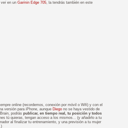
s ver en un
Garmin Edge 705
, la tendrás también en este
iempre online (recordemos, conexión por móvil o Wifi) y con el
na versión para iPhone, aunque
Diego
no se haya vestido de
l Brain, podrás
publicar, en tiempo real, tu posición y todos
nes tú quieras, tengan acceso a los mismos... (y añadirlo a tu
nador al finalizar tu entrenamiento, y una previsión a tu mujer
.)