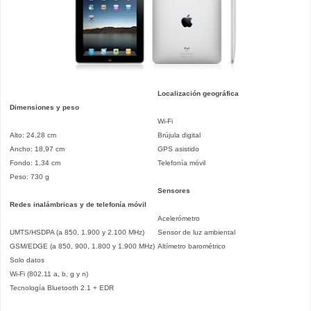
Localización geográfica
Dimensiones y peso
Wi-Fi
Alto: 24,28 cm
Brújula digital
Ancho: 18,97 cm
GPS asistido
Fondo: 1,34 cm
Telefonía móvil
Peso: 730 g
Sensores
Redes inalámbricas y de telefonía móvil
Acelerómetro
UMTS/HSDPA (a 850, 1.900 y 2.100 MHz)
Sensor de luz ambiental
GSM/EDGE (a 850, 900, 1.800 y 1.900 MHz)
Altímetro barométrico
Solo datos
Wi-Fi (802.11 a, b, g y n)
Tecnología Bluetooth 2.1 + EDR