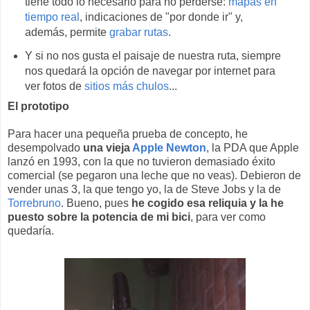
tiene todo lo necesario para no perderse:
mapas en
tiempo real
, indicaciones de "por donde ir" y,
además, permite
grabar rutas
.
Y si no nos gusta el paisaje de nuestra ruta, siempre
nos quedará la opción de navegar por internet para
ver fotos de
sitios más chulos
...
El prototipo
Para hacer una pequeña prueba de concepto, he
desempolvado
una vieja
Apple Newton
, la PDA que Apple
lanzó en 1993, con la que no tuvieron demasiado éxito
comercial (se pegaron una leche que no veas). Debieron de
vender unas 3, la que tengo yo, la de Steve Jobs y la de
Torrebruno
. Bueno, pues
he cogido esa reliquia y la he
puesto sobre la potencia de mi bici
, para ver como
quedaría.