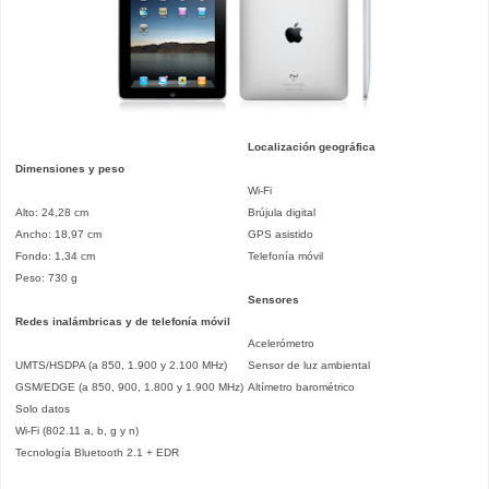
Localización geográfica
Dimensiones y peso
Wi-Fi
Alto: 24,28 cm
Brújula digital
Ancho: 18,97 cm
GPS asistido
Fondo: 1,34 cm
Telefonía móvil
Peso: 730 g
Sensores
Redes inalámbricas y de telefonía móvil
Acelerómetro
UMTS/HSDPA (a 850, 1.900 y 2.100 MHz)
Sensor de luz ambiental
GSM/EDGE (a 850, 900, 1.800 y 1.900 MHz)
Altímetro barométrico
Solo datos
Wi-Fi (802.11 a, b, g y n)
Tecnología Bluetooth 2.1 + EDR