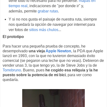
tiene todo lo necesario para no perderse:
mapas en
tiempo real
, indicaciones de "por donde ir" y,
además, permite
grabar rutas
.
Y si no nos gusta el paisaje de nuestra ruta, siempre
nos quedará la opción de navegar por internet para
ver fotos de
sitios más chulos
...
El prototipo
Para hacer una pequeña prueba de concepto, he
desempolvado
una vieja
Apple Newton
, la PDA que Apple
lanzó en 1993, con la que no tuvieron demasiado éxito
comercial (se pegaron una leche que no veas). Debieron de
vender unas 3, la que tengo yo, la de Steve Jobs y la de
Torrebruno
. Bueno, pues
he cogido esa reliquia y la he
puesto sobre la potencia de mi bici
, para ver como
quedaría.