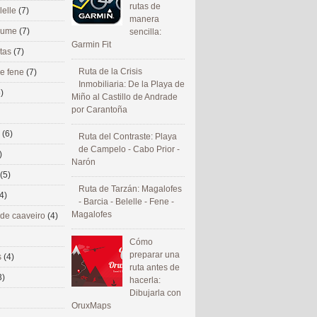
rutas de
lelle
(7)
manera
 eume
(7)
sencilla:
Garmin Fit
utas
(7)
Ruta de la Crisis
de fene
(7)
Inmobiliaria: De la Playa de
)
Miño al Castillo de Andrade
por Carantoña
s
(6)
Ruta del Contraste: Playa
de Campelo - Cabo Prior -
)
Narón
(5)
Ruta de Tarzán: Magalofes
4)
- Barcia - Belelle - Fene -
Magalofes
 de caaveiro
(4)
Cómo
preparar una
s
(4)
ruta antes de
3)
hacerla:
Dibujarla con
OruxMaps