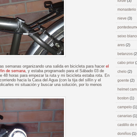
lorbé
(3)
monasterio
nieve
(3)
pontedeu
seixo blan
ares
(2)
betanzos
(2
cabo prior
(
arias semanas organizando una salida en bicicleta para hacer
el
 fin de semana
, y estaba programado para el Sábado 03 de
chelo
(2)
 48 horas para empezar la ruta y mi bicicleta estaba rota. En
orriendo hacia la Casa del Agua (con la tija del sillín y el
goente
(2)
plicarles mi situación y buscar una solución, por lo menos
helmet ca
boston
(1)
campelo
(1
canarias
(1
castillo de
doniños
(1)