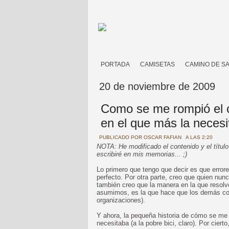
PORTADA
CAMISETAS
CAMINO DE S
20 de noviembre de 2009
Como se me rompió el c
en el que más la neces
PUBLICADO POR
OSCAR FAFIAN
A LAS 2:20
NOTA: He modificado el contenido y el título
escribiré en mis memorias... ;)
Lo primero que tengo que decir es que error
perfecto. Por otra parte, creo que quien nu
también creo que la manera en la que resolv
asumimos, es la que hace que los demás co
organizaciones).
Y ahora, la pequeña historia de cómo se me 
necesitaba (a la pobre bici, claro). Por cierto,