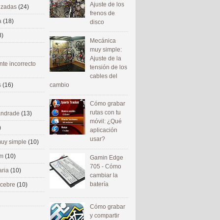
Ajuste de los
nizadas
(24)
frenos de
a
(18)
disco
8)
Mecánica
muy simple:
Ajuste de la
nte incorrecto
tensión de los
cables del
cambio
s
(16)
Cómo grabar
rutas con tu
 andrade
(13)
móvil: ¿Qué
)
aplicación
usar?
uy simple
(10)
om
(10)
Gamin Edge
705 - Cómo
aria
(10)
cambiar la
batería
ecebre
(10)
Cómo grabar
y compartir