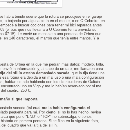
e había tenido suerte que la rotura se produjese en el garaje
es
, o bajando por alguna pista en el monte, o en O Cebreiro, en
 empecé a buscar opciones para tener mi bici reparada antes
09 (el bus que nos llevaría a O Cebrerio tenía prevista su
las 07:15). Le envié un mensaje a una persona de Orbea que
e, en 140 caracteres, el marrón que tenía entre manos. Y a
uesta de Orbea en la que me pedían más datos: modelo, talla,
s envié la información y, al cabo de un rato, me llamaron para
 tija del sillín estaba demasiado sacada
, que la tija tiene una
esa rotura era debida a un mal uso o una mala configuración
s, habían estado hablando con los distribuidores de Galicia
 encontrado uno en Vigo y me lo habían reservado por si me
o del cuadro: 250 €.
amaño si que importa
emasiado sacada (
tal cual me la había configurado el
asiado pequeña para mi. Por cierto, si no lo has hecho, revisa
e la marca que pone "END" o "TOP" no sobresalga, o tienes
istoria en primera persona. Si te fijas en la siguiente foto,
del cuadro que va la tija del sillín.