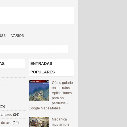
RSS
VARIOS
AS
ENTRADAS
POPULARES
Cómo guiarte
en tus rutas -
Aplicaciones
para no
perderse -
(25)
Google Maps Mobile
santiago
(24)
Mecánica
 de ave
(24)
muy simple: