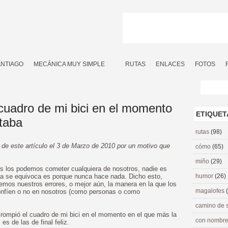
ANTIAGO
MECÁNICA MUY SIMPLE
RUTAS
ENLACES
FOTOS
uadro de mi bici en el momento
ETIQUET
itaba
rutas
(98)
 de este artículo el 3 de Marzo de 2010 por un motivo que
cómo
(65)
miño
(29)
es los podemos cometer cualquiera de nosotros, nadie es
nca se equivoca es porque nunca hace nada. Dicho esto,
humor
(26)
emos nuestros errores, o mejor aún, la manera en la que los
magalofes
nfíen o no en nosotros (como personas o como
camino de 
rompió el cuadro de mi bici en el momento en el que más la
con nombre
 es de las de final feliz.