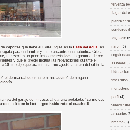
fervenza be
fragas del
planificar r
sendeiros 
forgoselo
(6
narón
(6)
 de deportes que tiene el Corte Inglés en la
Casa del Agua
, en
 regalo para un familiar y... me encontré una auténtica Orbea
seguir ruta
e, me explicó un poco las características, la garantía de por
entes y que el precio incluía las reparaciones durante el
as neves
(5
lla 19
, me dijo que era mi talla, me ajustó la altura del sillín, la
hidratación
gó el de manual de usuario ni me advirtió de ninguna
fotos rutas
(
arantía.
monasterio
perfil
(4)
 rampa del garaje de mi casa, al dar una pedalada, "se me cae
ndo me fijé en la bici...
¡¡¡se había roto el cuadro!!!
vídeos ruta
as pontes
(
breamo
(3)