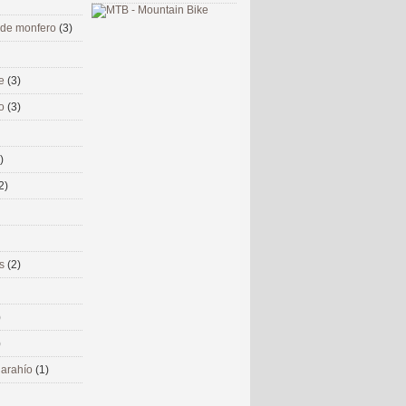
 de monfero
(3)
me
(3)
co
(3)
)
2)
ms
(2)
)
)
 narahío
(1)