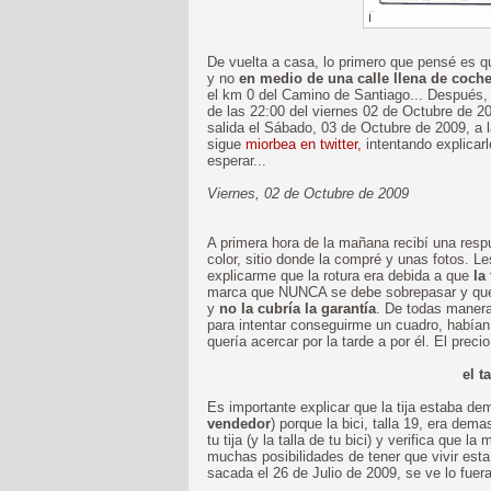
De vuelta a casa, lo primero que pensé es qu
y no
en medio de una calle llena de coch
el km 0 del Camino de Santiago... Después,
de las 22:00 del viernes 02 de Octubre de 20
salida el Sábado, 03 de Octubre de 2009, a 
sigue
miorbea en twitter,
intentando explicarl
esperar...
Viernes, 02 de Octubre de 2009
A primera hora de la mañana recibí una resp
color, sitio donde la compré y unas fotos. Le
explicarme que la rotura era debida a que
la
marca que NUNCA se debe sobrepasar y que 
y
no la cubría la garantía
. De todas manera
para intentar conseguirme un cuadro, habían
quería acercar por la tarde a por él. El preci
el t
Es importante explicar que la tija estaba d
vendedor
) porque la bici, talla 19, era dem
tu tija (y la talla de tu bici) y verifica qu
muchas posibilidades de tener que vivir esta h
sacada el 26 de Julio de 2009, se ve lo fuera 