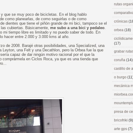
rutas orga
comparativ
 y que se muy poco de bicicletas. En el blog hablo
, de como planearlas, de como seguirlas o de como
crónicas
(1
 de dientes que tiene el piñón grande de mi bici, tampoco se el
e las cubiertas. Básicamente,
me subo a una bici y pedaleo
.
orbea
(18)
 mi tiempo libre es limitado y no puedo saber de todo. En
elo hacer entre 2.000 y 3.000 kms al año.
ciclísticame
(17)
 de 2008. Barajé otras posibilidades, una Specialized, una
 Leyton, una Felt y una Decathlon, pero la Orbea fue la que
grabar ruta
sería capaz de dar ningún motivo racional por el que la
do comprármela en Ciclos Roca, ya que es una tienda que
coruña
(14)
o...
castillo de
o burgo
(11
mecánica m
miorbea.c
mountempl
presa de c
bricofriki
(9)
arte gps
(7)