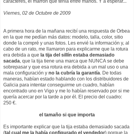
caracteres, el marrón que tenía entre manos. Y a esperar...
Viernes, 02 de Octubre de 2009
A primera hora de la mañana recibí una respuesta de Orbea
en la que me pedían más datos: modelo, talla, color, sitio
donde la compré y unas fotos. Les envié la información y, al
cabo de un rato, me llamaron para explicarme que la rotura
era debida a que
la tija del sillín estaba demasiado
sacada
, que la tija tiene una marca que NUNCA se debe
sobrepasar y que esa rotura era debida a un mal uso o una
mala configuración y
no la cubría la garantía
. De todas
maneras, habían estado hablando con los distribuidores de
Galicia para intentar conseguirme un cuadro, habían
encontrado uno en Vigo y me lo habían reservado por si me
quería acercar por la tarde a por él. El precio del cuadro:
250 €.
el tamaño si que importa
Es importante explicar que la tija estaba demasiado sacada
(
tal cual me la había configurado el vendedor
) porque la