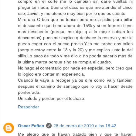
compro en el corte me lo cambian sin darle vueltas ni
preguntar nada. Bueno el caso es que me atendio el chico
ese, Javier, y me atendio muy bien por lo que os cuento.
Mire una Orbea que no tenian pero me la pidio para pillar
el descuento que tiene ahora de 15% y si en febrero tiene
mas descuento (porque me dijo q a lo mejor subian los
descuentos) pues me explico q deshace la reserva y me la
puedo coger con el nuevo precio.Y tb me probe dos tallas
(porque estoy entre la 18 y la 20) y me explico justo lo del
sillin.Lo saco de todo y me dijo q no podria sacarlo mas de
la ultima marca porque sino se rompia el cuadro.
No hago el comentario por nada en especial, pero creo que
lo logico era contar mi experiencia.
Cuando la vaya a recoger ya os dire como va y tambien
despues el camino de santiago que lo voy a hacer desde
ponferrada.
Un saludo y perdon por el tochazo.
Responder
Oscar Fafian
28 de enero de 2010 a las 18:42
Me alegro que te hayan tratado bien y que te hayan