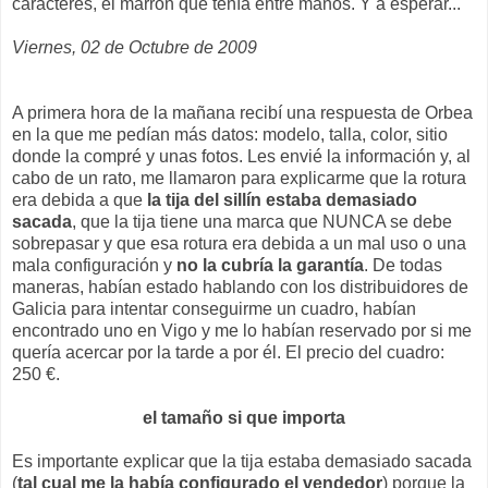
caracteres, el marrón que tenía entre manos. Y a esperar...
Viernes, 02 de Octubre de 2009
A primera hora de la mañana recibí una respuesta de Orbea
en la que me pedían más datos: modelo, talla, color, sitio
donde la compré y unas fotos. Les envié la información y, al
cabo de un rato, me llamaron para explicarme que la rotura
era debida a que
la tija del sillín estaba demasiado
sacada
, que la tija tiene una marca que NUNCA se debe
sobrepasar y que esa rotura era debida a un mal uso o una
mala configuración y
no la cubría la garantía
. De todas
maneras, habían estado hablando con los distribuidores de
Galicia para intentar conseguirme un cuadro, habían
encontrado uno en Vigo y me lo habían reservado por si me
quería acercar por la tarde a por él. El precio del cuadro:
250 €.
el tamaño si que importa
Es importante explicar que la tija estaba demasiado sacada
(
tal cual me la había configurado el vendedor
) porque la