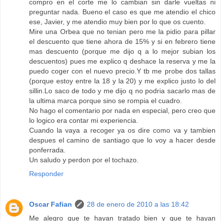
compro en el corte me lo cambian sin darle vueltas ni
preguntar nada. Bueno el caso es que me atendio el chico
ese, Javier, y me atendio muy bien por lo que os cuento.
Mire una Orbea que no tenian pero me la pidio para pillar
el descuento que tiene ahora de 15% y si en febrero tiene
mas descuento (porque me dijo q a lo mejor subian los
descuentos) pues me explico q deshace la reserva y me la
puedo coger con el nuevo precio.Y tb me probe dos tallas
(porque estoy entre la 18 y la 20) y me explico justo lo del
sillin.Lo saco de todo y me dijo q no podria sacarlo mas de
la ultima marca porque sino se rompia el cuadro.
No hago el comentario por nada en especial, pero creo que
lo logico era contar mi experiencia.
Cuando la vaya a recoger ya os dire como va y tambien
despues el camino de santiago que lo voy a hacer desde
ponferrada.
Un saludo y perdon por el tochazo.
Responder
Oscar Fafian
28 de enero de 2010 a las 18:42
Me alegro que te hayan tratado bien y que te hayan