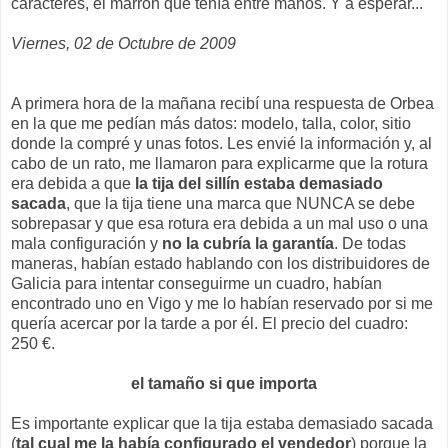
caracteres, el marrón que tenía entre manos. Y a esperar...
Viernes, 02 de Octubre de 2009
A primera hora de la mañana recibí una respuesta de Orbea
en la que me pedían más datos: modelo, talla, color, sitio
donde la compré y unas fotos. Les envié la información y, al
cabo de un rato, me llamaron para explicarme que la rotura
era debida a que
la tija del sillín estaba demasiado
sacada
, que la tija tiene una marca que NUNCA se debe
sobrepasar y que esa rotura era debida a un mal uso o una
mala configuración y
no la cubría la garantía
. De todas
maneras, habían estado hablando con los distribuidores de
Galicia para intentar conseguirme un cuadro, habían
encontrado uno en Vigo y me lo habían reservado por si me
quería acercar por la tarde a por él. El precio del cuadro:
250 €.
el tamaño si que importa
Es importante explicar que la tija estaba demasiado sacada
(
tal cual me la había configurado el vendedor
) porque la