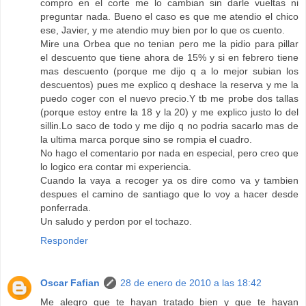
compro en el corte me lo cambian sin darle vueltas ni
preguntar nada. Bueno el caso es que me atendio el chico
ese, Javier, y me atendio muy bien por lo que os cuento.
Mire una Orbea que no tenian pero me la pidio para pillar
el descuento que tiene ahora de 15% y si en febrero tiene
mas descuento (porque me dijo q a lo mejor subian los
descuentos) pues me explico q deshace la reserva y me la
puedo coger con el nuevo precio.Y tb me probe dos tallas
(porque estoy entre la 18 y la 20) y me explico justo lo del
sillin.Lo saco de todo y me dijo q no podria sacarlo mas de
la ultima marca porque sino se rompia el cuadro.
No hago el comentario por nada en especial, pero creo que
lo logico era contar mi experiencia.
Cuando la vaya a recoger ya os dire como va y tambien
despues el camino de santiago que lo voy a hacer desde
ponferrada.
Un saludo y perdon por el tochazo.
Responder
Oscar Fafian
28 de enero de 2010 a las 18:42
Me alegro que te hayan tratado bien y que te hayan