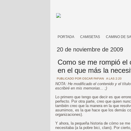
PORTADA
CAMISETAS
CAMINO DE S
20 de noviembre de 2009
Como se me rompió el c
en el que más la neces
PUBLICADO POR
OSCAR FAFIAN
A LAS 2:20
NOTA: He modificado el contenido y el título
escribiré en mis memorias... ;)
Lo primero que tengo que decir es que error
perfecto. Por otra parte, creo que quien nu
también creo que la manera en la que resolv
asumimos, es la que hace que los demás co
organizaciones).
Y ahora, la pequeña historia de cómo se me 
necesitaba (a la pobre bici, claro). Por cierto,