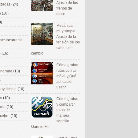
Ajuste de los
nizadas
(24)
frenos de
a
(18)
disco
8)
Mecánica
muy simple:
Ajuste de la
nte incorrecto
tensión de los
cables del
cambio
s
(16)
Cómo grabar
rutas con tu
 andrade
(13)
móvil: ¿Qué
)
aplicación
usar?
uy simple
(10)
om
(10)
Cómo grabar
y compartir
aria
(10)
rutas de
manera
ecebre
(10)
sencilla:
Garmin Fit