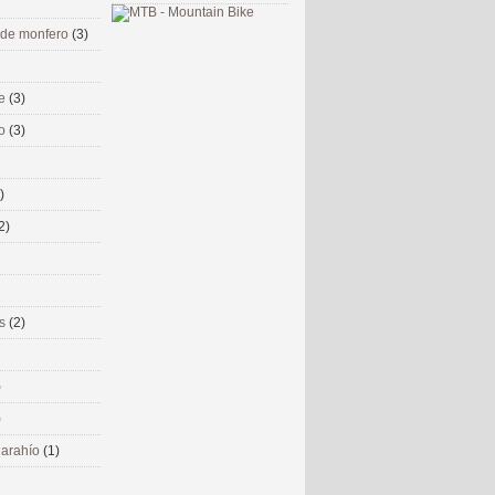
 de monfero
(3)
me
(3)
co
(3)
)
2)
ms
(2)
)
)
 narahío
(1)