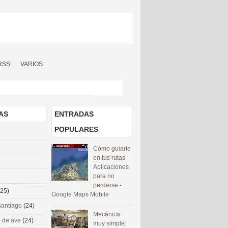
RSS
VARIOS
AS
ENTRADAS
POPULARES
Cómo guiarte
en tus rutas -
Aplicaciones
para no
perderse -
(25)
Google Maps Mobile
santiago
(24)
Mecánica
 de ave
(24)
muy simple: