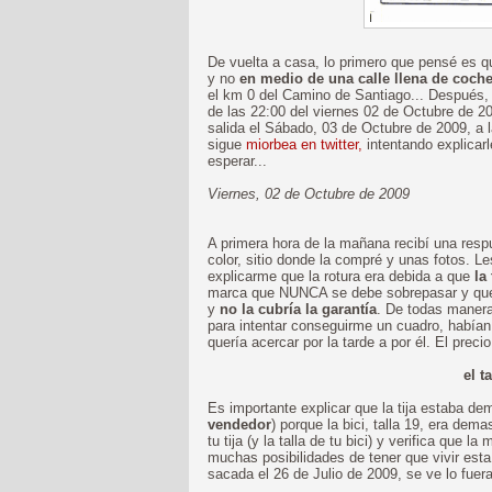
De vuelta a casa, lo primero que pensé es qu
y no
en medio de una calle llena de coch
el km 0 del Camino de Santiago... Después,
de las 22:00 del viernes 02 de Octubre de 20
salida el Sábado, 03 de Octubre de 2009, a 
sigue
miorbea en twitter,
intentando explicarl
esperar...
Viernes, 02 de Octubre de 2009
A primera hora de la mañana recibí una resp
color, sitio donde la compré y unas fotos. Le
explicarme que la rotura era debida a que
la
marca que NUNCA se debe sobrepasar y que 
y
no la cubría la garantía
. De todas manera
para intentar conseguirme un cuadro, habían
quería acercar por la tarde a por él. El preci
el t
Es importante explicar que la tija estaba d
vendedor
) porque la bici, talla 19, era dem
tu tija (y la talla de tu bici) y verifica qu
muchas posibilidades de tener que vivir esta h
sacada el 26 de Julio de 2009, se ve lo fuera 