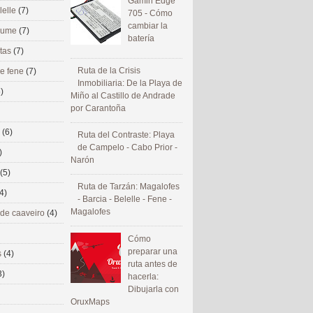
Gamin Edge
lelle
(7)
705 - Cómo
cambiar la
 eume
(7)
batería
utas
(7)
Ruta de la Crisis
de fene
(7)
Inmobiliaria: De la Playa de
)
Miño al Castillo de Andrade
por Carantoña
s
(6)
Ruta del Contraste: Playa
de Campelo - Cabo Prior -
)
Narón
(5)
Ruta de Tarzán: Magalofes
4)
- Barcia - Belelle - Fene -
Magalofes
 de caaveiro
(4)
Cómo
preparar una
s
(4)
ruta antes de
3)
hacerla:
Dibujarla con
OruxMaps