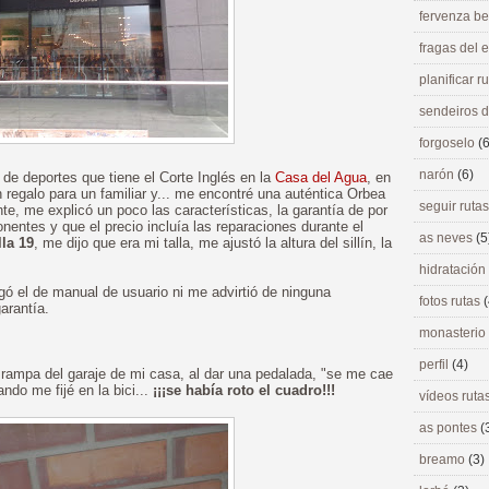
fervenza be
fragas del
planificar r
sendeiros 
forgoselo
(6
narón
(6)
 de deportes que tiene el Corte Inglés en la
Casa del Agua
, en
 regalo para un familiar y... me encontré una auténtica Orbea
seguir ruta
e, me explicó un poco las características, la garantía de por
entes y que el precio incluía las reparaciones durante el
as neves
(5
lla 19
, me dijo que era mi talla, me ajustó la altura del sillín, la
hidratación
gó el de manual de usuario ni me advirtió de ninguna
fotos rutas
(
arantía.
monasterio
perfil
(4)
 rampa del garaje de mi casa, al dar una pedalada, "se me cae
ndo me fijé en la bici...
¡¡¡se había roto el cuadro!!!
vídeos ruta
as pontes
(
breamo
(3)