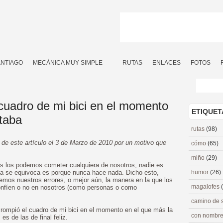
ANTIAGO
MECÁNICA MUY SIMPLE
RUTAS
ENLACES
FOTOS
uadro de mi bici en el momento
ETIQUET
itaba
rutas
(98)
 de este artículo el 3 de Marzo de 2010 por un motivo que
cómo
(65)
miño
(29)
es los podemos cometer cualquiera de nosotros, nadie es
nca se equivoca es porque nunca hace nada. Dicho esto,
humor
(26)
emos nuestros errores, o mejor aún, la manera en la que los
magalofes
nfíen o no en nosotros (como personas o como
camino de 
rompió el cuadro de mi bici en el momento en el que más la
con nombre
 es de las de final feliz.