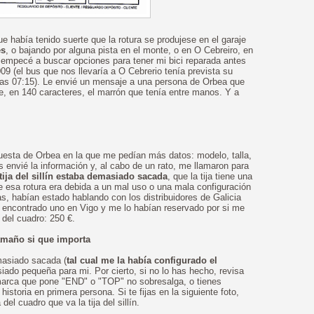
e había tenido suerte que la rotura se produjese en el garaje
es
, o bajando por alguna pista en el monte, o en O Cebreiro, en
 empecé a buscar opciones para tener mi bici reparada antes
09 (el bus que nos llevaría a O Cebrerio tenía prevista su
las 07:15). Le envié un mensaje a una persona de Orbea que
e, en 140 caracteres, el marrón que tenía entre manos. Y a
uesta de Orbea en la que me pedían más datos: modelo, talla,
s envié la información y, al cabo de un rato, me llamaron para
 tija del sillín estaba demasiado sacada
, que la tija tiene una
esa rotura era debida a un mal uso o una mala configuración
s, habían estado hablando con los distribuidores de Galicia
 encontrado uno en Vigo y me lo habían reservado por si me
o del cuadro: 250 €.
amaño si que importa
emasiado sacada (
tal cual me la había configurado el
asiado pequeña para mi. Por cierto, si no lo has hecho, revisa
e la marca que pone "END" o "TOP" no sobresalga, o tienes
istoria en primera persona. Si te fijas en la siguiente foto,
del cuadro que va la tija del sillín.