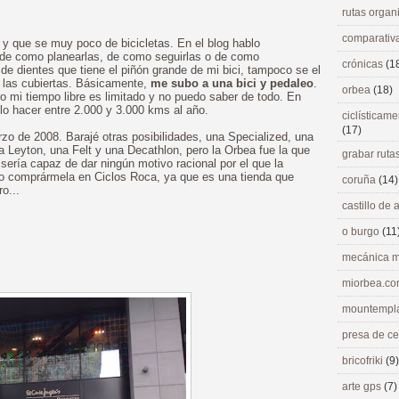
rutas orga
comparativ
 y que se muy poco de bicicletas. En el blog hablo
, de como planearlas, de como seguirlas o de como
crónicas
(1
 de dientes que tiene el piñón grande de mi bici, tampoco se el
e las cubiertas. Básicamente,
me subo a una bici y pedaleo
.
orbea
(18)
 mi tiempo libre es limitado y no puedo saber de todo. En
elo hacer entre 2.000 y 3.000 kms al año.
ciclísticame
(17)
 de 2008. Barajé otras posibilidades, una Specialized, una
 Leyton, una Felt y una Decathlon, pero la Orbea fue la que
grabar ruta
sería capaz de dar ningún motivo racional por el que la
do comprármela en Ciclos Roca, ya que es una tienda que
coruña
(14)
o...
castillo de
o burgo
(11
mecánica m
miorbea.c
mountempl
presa de c
bricofriki
(9)
arte gps
(7)