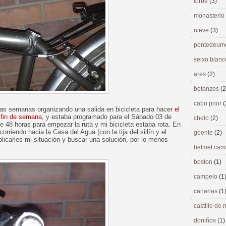
lorbé
(3)
monasterio
nieve
(3)
pontedeu
seixo blan
ares
(2)
betanzos
(2
cabo prior
(
arias semanas organizando una salida en bicicleta para hacer
el
 fin de semana
, y estaba programado para el Sábado 03 de
chelo
(2)
 48 horas para empezar la ruta y mi bicicleta estaba rota. En
orriendo hacia la Casa del Agua (con la tija del sillín y el
goente
(2)
plicarles mi situación y buscar una solución, por lo menos
helmet ca
boston
(1)
campelo
(1
canarias
(1
castillo de
doniños
(1)