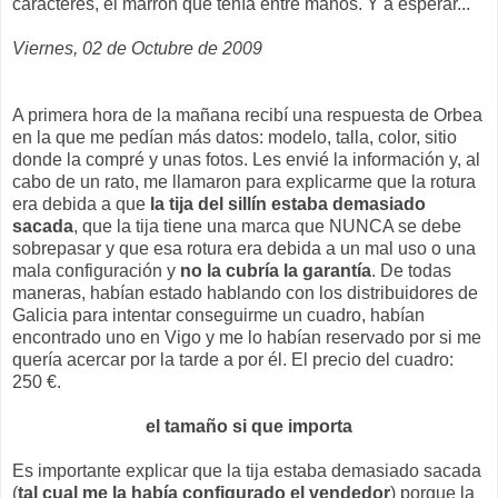
caracteres, el marrón que tenía entre manos. Y a esperar...
Viernes, 02 de Octubre de 2009
A primera hora de la mañana recibí una respuesta de Orbea
en la que me pedían más datos: modelo, talla, color, sitio
donde la compré y unas fotos. Les envié la información y, al
cabo de un rato, me llamaron para explicarme que la rotura
era debida a que
la tija del sillín estaba demasiado
sacada
, que la tija tiene una marca que NUNCA se debe
sobrepasar y que esa rotura era debida a un mal uso o una
mala configuración y
no la cubría la garantía
. De todas
maneras, habían estado hablando con los distribuidores de
Galicia para intentar conseguirme un cuadro, habían
encontrado uno en Vigo y me lo habían reservado por si me
quería acercar por la tarde a por él. El precio del cuadro:
250 €.
el tamaño si que importa
Es importante explicar que la tija estaba demasiado sacada
(
tal cual me la había configurado el vendedor
) porque la