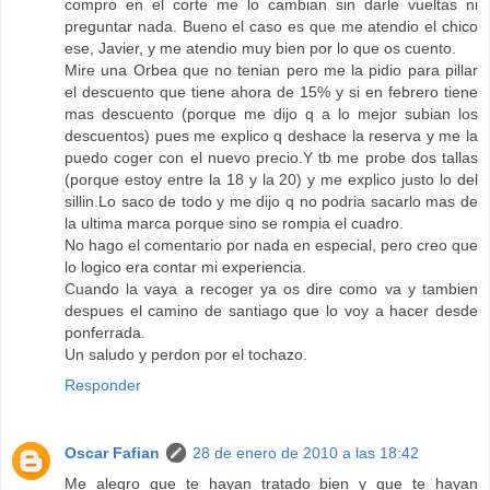
compro en el corte me lo cambian sin darle vueltas ni
preguntar nada. Bueno el caso es que me atendio el chico
ese, Javier, y me atendio muy bien por lo que os cuento.
Mire una Orbea que no tenian pero me la pidio para pillar
el descuento que tiene ahora de 15% y si en febrero tiene
mas descuento (porque me dijo q a lo mejor subian los
descuentos) pues me explico q deshace la reserva y me la
puedo coger con el nuevo precio.Y tb me probe dos tallas
(porque estoy entre la 18 y la 20) y me explico justo lo del
sillin.Lo saco de todo y me dijo q no podria sacarlo mas de
la ultima marca porque sino se rompia el cuadro.
No hago el comentario por nada en especial, pero creo que
lo logico era contar mi experiencia.
Cuando la vaya a recoger ya os dire como va y tambien
despues el camino de santiago que lo voy a hacer desde
ponferrada.
Un saludo y perdon por el tochazo.
Responder
Oscar Fafian
28 de enero de 2010 a las 18:42
Me alegro que te hayan tratado bien y que te hayan