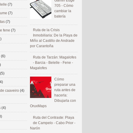
Gamin Edge
lelle
(7)
705 - Cómo
cambiar la
 eume
(7)
batería
utas
(7)
Ruta de la Crisis
de fene
(7)
Inmobiliaria: De la Playa de
)
Miño al Castillo de Andrade
por Carantoña
s
(6)
Ruta de Tarzán: Magalofes
- Barcia - Belelle - Fene -
)
Magalofes
(5)
Cómo
4)
preparar una
ruta antes de
 de caaveiro
(4)
hacerla:
Dibujarla con
OruxMaps
s
(4)
3)
Ruta del Contraste: Playa
de Campelo - Cabo Prior -
Narón