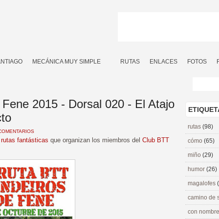
ANTIAGO
MECÁNICA MUY SIMPLE
RUTAS
ENLACES
FOTOS
Fene 2015 - Dorsal 020 - El Atajo
ETIQUET
cto
rutas
(98)
COMENTARIOS
s
rutas fantásticas
que organizan los miembros del
Club BTT
cómo
(65)
miño
(29)
humor
(26)
magalofes
camino de 
con nombre