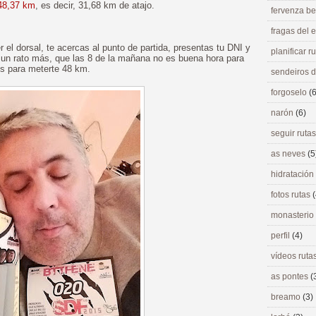
 48,37 km
, es decir, 31,68 km de atajo.
fervenza be
fragas del
r el dorsal, te acercas al punto de partida, presentas tu DNI y
planificar r
 un rato más, que las 8 de la mañana no es buena hora para
os para meterte 48 km.
sendeiros 
forgoselo
(6
narón
(6)
seguir ruta
as neves
(5
hidratación
fotos rutas
(
monasterio
perfil
(4)
vídeos ruta
as pontes
(
breamo
(3)