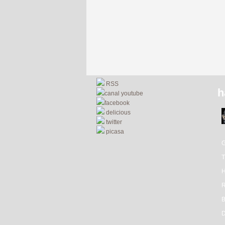
RSS
h
canal youtube
facebook
delicious
twitter
picasa
R
D