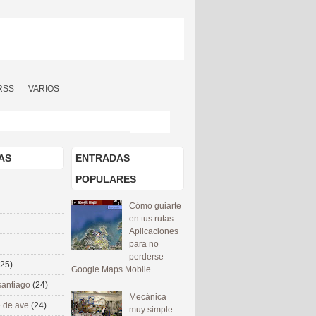
RSS
VARIOS
AS
ENTRADAS
POPULARES
Cómo guiarte
en tus rutas -
Aplicaciones
para no
perderse -
(25)
Google Maps Mobile
santiago
(24)
Mecánica
 de ave
(24)
muy simple: