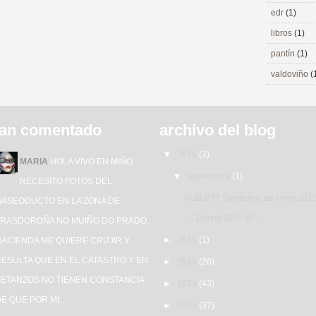
edr
(1)
libros
(1)
pantín
(1)
valdoviño
(
an comentado
archivo del blog
▼
2016
(1)
MARIA
HOLA VIVO EN MIÑO
▼
septiembre
(1)
NECESITO FOTOS DEL
Ruta BTT Sendeiros de Fene 201
GASEODUCTO EN LA ZONA DE
- Dorsal 020 - El ...
TRASDOROÑA NO MUIÑO DO PRADO.
►
2015
(1)
HACIENDA ME QUIERE CRUJIR Y
ESULTA QUE EN EL CATASTRO Y EN
►
2014
(26)
BETANZOS NO TIENEN CONSTANCIA
►
2013
(43)
E QUE POR MI...
►
2012
(37)