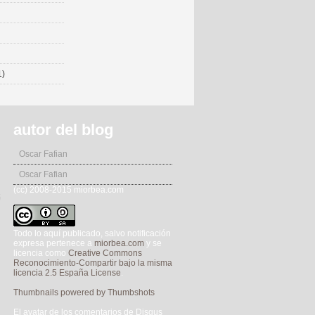
1)
autor del blog
Oscar Fafian
Oscar Fafian
(cc) 2008-2015 miorbea.com
5
Todo lo aquí publicado, salvo notificación
expresa pertenece a
miorbea.com
y se
licencia como
Creative Commons
Reconocimiento-Compartir bajo la misma
licencia 2.5 España License
.
Thumbnails powered by Thumbshots
El avatar de los comentarios de Disqus