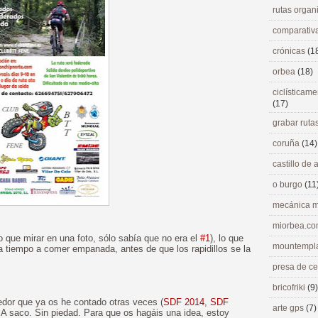
rutas orga
comparativ
crónicas
(1
orbea
(18)
ciclísticame
(17)
grabar ruta
coruña
(14)
castillo de
o burgo
(11
mecánica m
miorbea.c
o que mirar en una foto, sólo sabía que no era el
#1
), lo que
mountempl
r a tiempo a comer empanada, antes de que los rapidillos se la
presa de c
bricofriki
(9)
edor que ya os he contado otras veces (
SDF 2014
,
SDF
arte gps
(7)
. A saco. Sin piedad. Para que os hagáis una idea, estoy