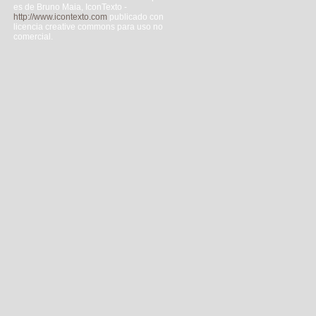
es de Bruno Maia, IconTexto -
http://www.icontexto.com
publicado con
licencia creative commons para uso no
comercial.