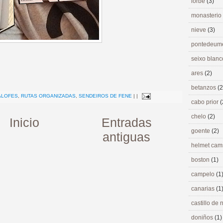
lorbé
(3)
monasterio
nieve
(3)
pontedeu
seixo blan
ares
(2)
>
betanzos
(2
ALOFES
,
RUTAS ORGANIZADAS
,
SENDEIROS DE FENE
|
|
cabo prior
(
chelo
(2)
Inicio
Entradas
goente
(2)
antiguas
helmet ca
boston
(1)
campelo
(1
canarias
(1
castillo de
doniños
(1)