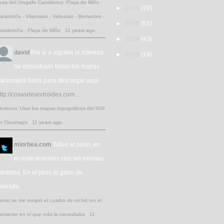
uta del Urogallo Cantábrico: Playa de Miño -
►
2011
(29)
arantoña - Vilarmaior - Velouzas - Bemantes -
►
2010
(51)
rasdoroña - Playa de Miño
·
11 years ago
►
2009
(43)
david
Por si a alguien le interesa
►
2008
(19)
he encontrado todos los mapas
acionales listos para descargar aqui
ttp://cosasdeandroides.com...
initruco: Usar los mapas topográficos del IGN
n Oruxmaps
·
11 years ago
miorbea.com
Salvo el peso, en
el resto tenemos casi las mismas
edidas. En el peso te gano de
oleada.
omo se me rompió el cuadro de mi bici en el
omento en el que más la necesitaba
·
11