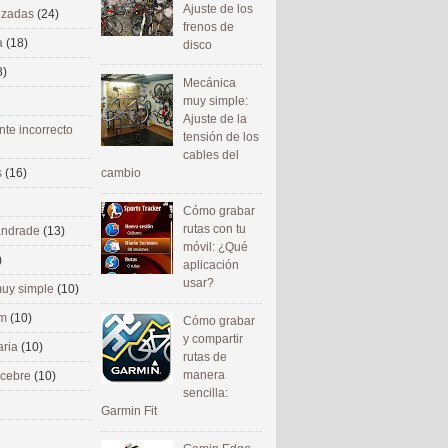
Ajuste de los
nizadas
(24)
frenos de
a
(18)
disco
8)
Mecánica
muy simple:
Ajuste de la
nte incorrecto
tensión de los
cables del
cambio
s
(16)
Cómo grabar
rutas con tu
 andrade
(13)
móvil: ¿Qué
)
aplicación
usar?
uy simple
(10)
om
(10)
Cómo grabar
y compartir
aria
(10)
rutas de
manera
ecebre
(10)
sencilla:
Garmin Fit