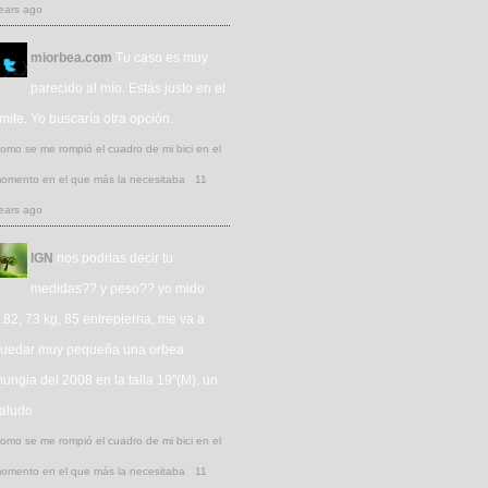
ears ago
miorbea.com
Tu caso es muy
parecido al mío. Estás justo en el
ímite. Yo buscaría otra opción.
omo se me rompió el cuadro de mi bici en el
omento en el que más la necesitaba
·
11
ears ago
IGN
nos podrias decir tu
medidas?? y peso?? yo mido
.82, 73 kg, 85 entrepierna, me va a
uedar muy pequeña una orbea
ungia del 2008 en la talla 19"(M). un
aludo
omo se me rompió el cuadro de mi bici en el
omento en el que más la necesitaba
·
11