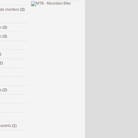
 de monfero
(3)
me
(3)
co
(3)
)
2)
ms
(2)
)
)
 narahío
(1)