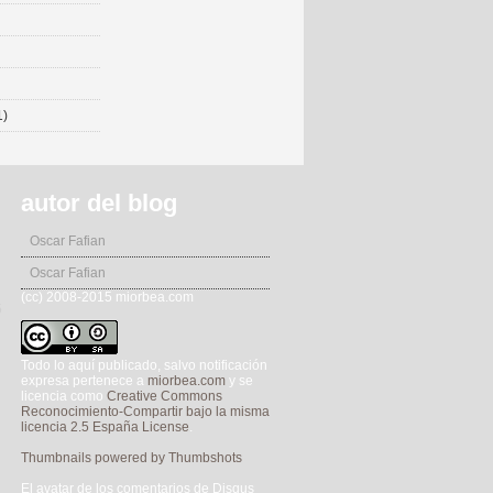
1)
autor del blog
Oscar Fafian
Oscar Fafian
(cc) 2008-2015 miorbea.com
5
Todo lo aquí publicado, salvo notificación
expresa pertenece a
miorbea.com
y se
licencia como
Creative Commons
Reconocimiento-Compartir bajo la misma
licencia 2.5 España License
.
Thumbnails powered by Thumbshots
El avatar de los comentarios de Disqus