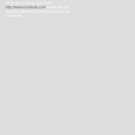
es de Bruno Maia, IconTexto -
http://www.icontexto.com
publicado con
licencia creative commons para uso no
comercial.