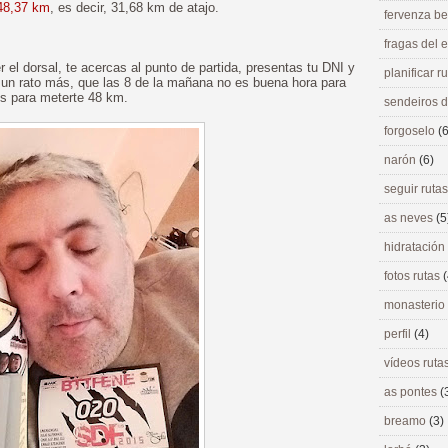
 48,37 km
, es decir, 31,68 km de atajo.
fervenza be
fragas del
r el dorsal, te acercas al punto de partida, presentas tu DNI y
planificar r
 un rato más, que las 8 de la mañana no es buena hora para
os para meterte 48 km.
sendeiros 
forgoselo
(6
narón
(6)
seguir ruta
as neves
(5
hidratación
fotos rutas
(
monasterio
perfil
(4)
vídeos ruta
as pontes
(
breamo
(3)