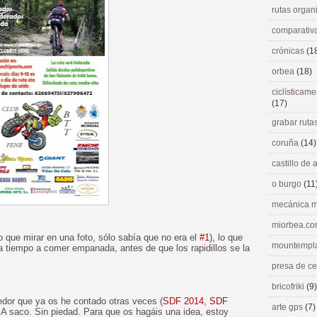
rutas orga
comparativ
crónicas
(1
orbea
(18)
ciclísticame
(17)
grabar ruta
coruña
(14)
castillo de
o burgo
(11
mecánica m
miorbea.c
o que mirar en una foto, sólo sabía que no era el
#1
), lo que
mountempl
r a tiempo a comer empanada, antes de que los rapidillos se la
presa de c
bricofriki
(9)
edor que ya os he contado otras veces (
SDF 2014
,
SDF
arte gps
(7)
. A saco. Sin piedad. Para que os hagáis una idea, estoy