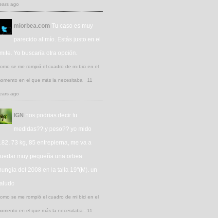
ears ago
miorbea.com
Tu caso es muy
parecido al mío. Estás justo en el
ímite. Yo buscaría otra opción.
omo se me rompió el cuadro de mi bici en el
omento en el que más la necesitaba
·
11
ears ago
IGN
nos podrias decir tu
medidas?? y peso?? yo mido
.82, 73 kg, 85 entrepierna, me va a
uedar muy pequeña una orbea
ungia del 2008 en la talla 19"(M). un
aludo
omo se me rompió el cuadro de mi bici en el
omento en el que más la necesitaba
·
11