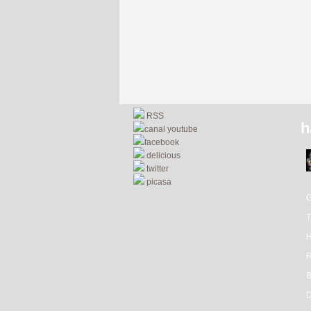
RSS
h
canal youtube
facebook
delicious
twitter
picasa
R
D