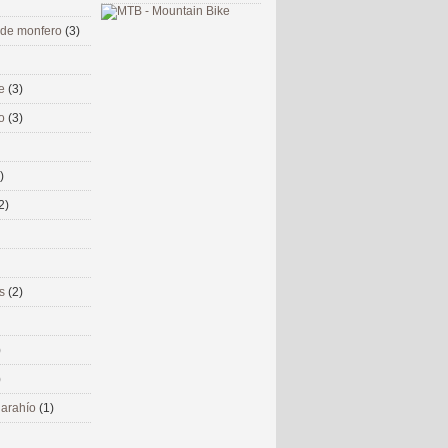
 de monfero
(3)
me
(3)
co
(3)
)
2)
ms
(2)
)
)
 narahío
(1)