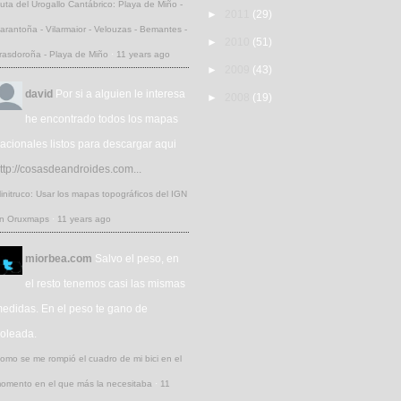
uta del Urogallo Cantábrico: Playa de Miño -
►
2011
(29)
arantoña - Vilarmaior - Velouzas - Bemantes -
►
2010
(51)
rasdoroña - Playa de Miño
·
11 years ago
►
2009
(43)
david
Por si a alguien le interesa
►
2008
(19)
he encontrado todos los mapas
acionales listos para descargar aqui
ttp://cosasdeandroides.com...
initruco: Usar los mapas topográficos del IGN
n Oruxmaps
·
11 years ago
miorbea.com
Salvo el peso, en
el resto tenemos casi las mismas
edidas. En el peso te gano de
oleada.
omo se me rompió el cuadro de mi bici en el
omento en el que más la necesitaba
·
11