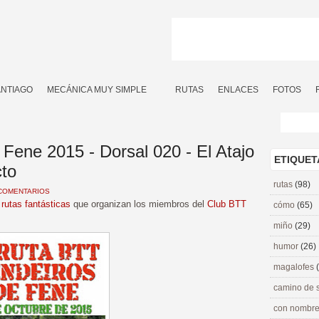
ANTIAGO
MECÁNICA MUY SIMPLE
RUTAS
ENLACES
FOTOS
Fene 2015 - Dorsal 020 - El Atajo
ETIQUET
cto
rutas
(98)
COMENTARIOS
s
rutas fantásticas
que organizan los miembros del
Club BTT
cómo
(65)
miño
(29)
humor
(26)
magalofes
camino de 
con nombre