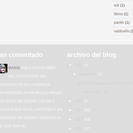
edr
(1)
libros
(1)
pantín
(1)
valdoviño
(
an comentado
archivo del blog
▼
2016
(1)
MARIA
HOLA VIVO EN MIÑO
▼
septiembre
(1)
NECESITO FOTOS DEL
Ruta BTT Sendeiros de Fene 201
GASEODUCTO EN LA ZONA DE
- Dorsal 020 - El ...
TRASDOROÑA NO MUIÑO DO PRADO.
►
2015
(1)
HACIENDA ME QUIERE CRUJIR Y
ESULTA QUE EN EL CATASTRO Y EN
►
2014
(26)
BETANZOS NO TIENEN CONSTANCIA
►
2013
(43)
E QUE POR MI...
►
2012
(37)