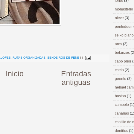
lorbé
(3)
monasterio
nieve
(3)
pontedeu
seixo blan
ares
(2)
>
betanzos
(2
ALOFES
,
RUTAS ORGANIZADAS
,
SENDEIROS DE FENE
|
|
cabo prior
(
chelo
(2)
Inicio
Entradas
goente
(2)
antiguas
helmet ca
boston
(1)
campelo
(1
canarias
(1
castillo de
doniños
(1)