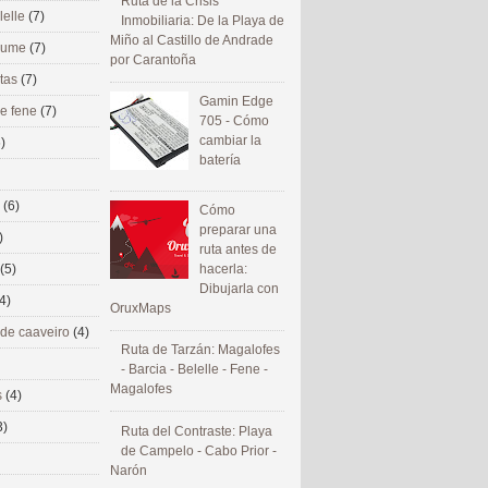
Ruta de la Crisis
lelle
(7)
Inmobiliaria: De la Playa de
Miño al Castillo de Andrade
 eume
(7)
por Carantoña
utas
(7)
Gamin Edge
de fene
(7)
705 - Cómo
cambiar la
)
batería
s
(6)
Cómo
preparar una
)
ruta antes de
(5)
hacerla:
Dibujarla con
4)
OruxMaps
 de caaveiro
(4)
Ruta de Tarzán: Magalofes
- Barcia - Belelle - Fene -
Magalofes
s
(4)
3)
Ruta del Contraste: Playa
de Campelo - Cabo Prior -
Narón