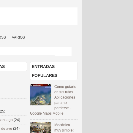
RSS
VARIOS
AS
ENTRADAS
POPULARES
Cómo guiarte
en tus rutas -
Aplicaciones
para no
perderse -
(25)
Google Maps Mobile
santiago
(24)
Mecánica
 de ave
(24)
muy simple: