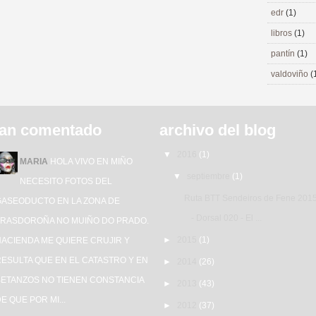
edr
(1)
libros
(1)
pantín
(1)
valdoviño
(
an comentado
archivo del blog
▼
2016
(1)
MARIA
HOLA VIVO EN MIÑO
▼
septiembre
(1)
NECESITO FOTOS DEL
Ruta BTT Sendeiros de Fene 201
GASEODUCTO EN LA ZONA DE
- Dorsal 020 - El ...
TRASDOROÑA NO MUIÑO DO PRADO.
►
2015
(1)
HACIENDA ME QUIERE CRUJIR Y
ESULTA QUE EN EL CATASTRO Y EN
►
2014
(26)
BETANZOS NO TIENEN CONSTANCIA
►
2013
(43)
E QUE POR MI...
►
2012
(37)