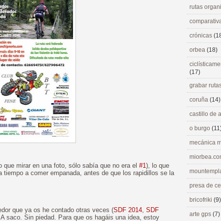
rutas orga
comparativ
crónicas
(1
orbea
(18)
ciclísticame
(17)
grabar ruta
coruña
(14)
castillo de
o burgo
(11
mecánica m
miorbea.c
o que mirar en una foto, sólo sabía que no era el
#1
), lo que
mountempl
r a tiempo a comer empanada, antes de que los rapidillos se la
presa de c
bricofriki
(9)
edor que ya os he contado otras veces (
SDF 2014
,
SDF
arte gps
(7)
. A saco. Sin piedad. Para que os hagáis una idea, estoy