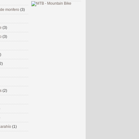
 de monfero
(3)
me
(3)
co
(3)
)
2)
ms
(2)
)
)
 narahío
(1)