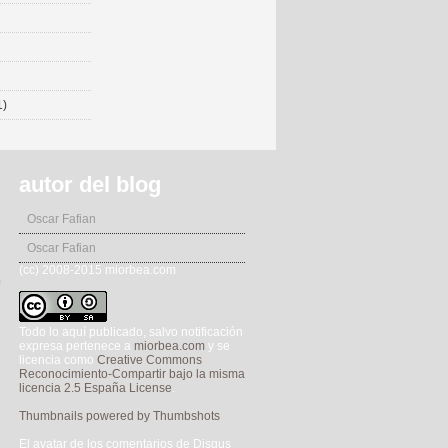
1)
autor del blog
Oscar Fafian
Oscar Fafian
(cc) 2008-2015 miorbea.com
5
Todo lo aquí publicado, salvo notificación
expresa pertenece a
miorbea.com
y se
licencia como
Creative Commons
Reconocimiento-Compartir bajo la misma
licencia 2.5 España License
.
Thumbnails powered by Thumbshots
El avatar de los comentarios de Disqus