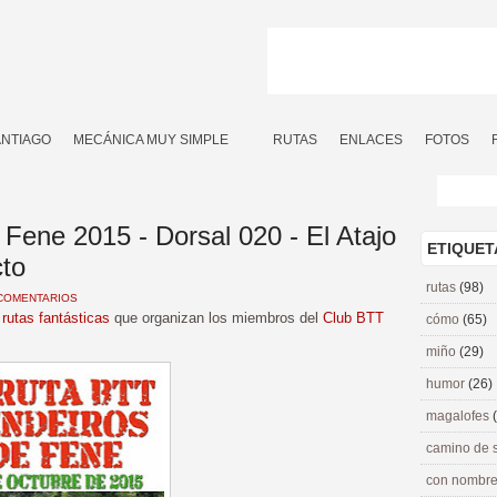
ANTIAGO
MECÁNICA MUY SIMPLE
RUTAS
ENLACES
FOTOS
Fene 2015 - Dorsal 020 - El Atajo
ETIQUET
cto
rutas
(98)
COMENTARIOS
s
rutas fantásticas
que organizan los miembros del
Club BTT
cómo
(65)
miño
(29)
humor
(26)
magalofes
camino de 
con nombre