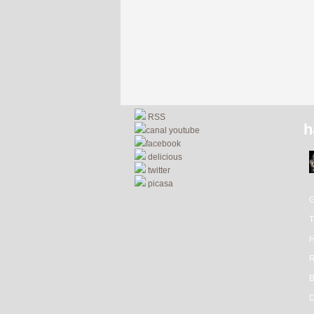
RSS
h
canal youtube
facebook
delicious
twitter
picasa
R
D