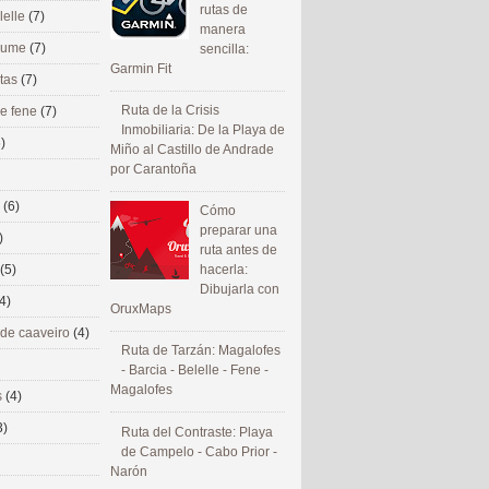
rutas de
lelle
(7)
manera
 eume
(7)
sencilla:
Garmin Fit
utas
(7)
Ruta de la Crisis
de fene
(7)
Inmobiliaria: De la Playa de
)
Miño al Castillo de Andrade
por Carantoña
s
(6)
Cómo
preparar una
)
ruta antes de
(5)
hacerla:
Dibujarla con
4)
OruxMaps
 de caaveiro
(4)
Ruta de Tarzán: Magalofes
- Barcia - Belelle - Fene -
Magalofes
s
(4)
3)
Ruta del Contraste: Playa
de Campelo - Cabo Prior -
Narón