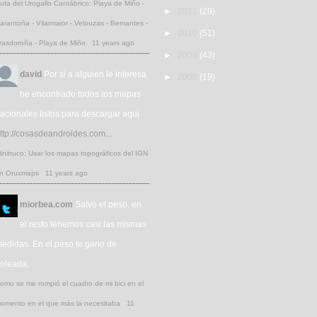
uta del Urogallo Cantábrico: Playa de Miño -
►
2011
(29)
arantoña - Vilarmaior - Velouzas - Bemantes -
►
2010
(51)
rasdoroña - Playa de Miño
·
11 years ago
►
2009
(43)
david
Por si a alguien le interesa
►
2008
(19)
he encontrado todos los mapas
acionales listos para descargar aqui
ttp://cosasdeandroides.com...
initruco: Usar los mapas topográficos del IGN
n Oruxmaps
·
11 years ago
miorbea.com
Salvo el peso, en
el resto tenemos casi las mismas
edidas. En el peso te gano de
oleada.
omo se me rompió el cuadro de mi bici en el
omento en el que más la necesitaba
·
11