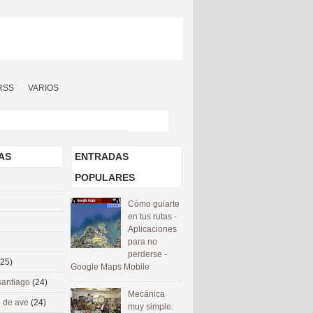
RSS
VARIOS
AS
ENTRADAS
POPULARES
Cómo guiarte
en tus rutas -
Aplicaciones
para no
perderse -
(25)
Google Maps Mobile
santiago
(24)
Mecánica
 de ave
(24)
muy simple: