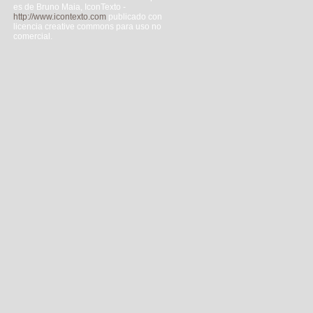
es de Bruno Maia, IconTexto -
http://www.icontexto.com
publicado con
licencia creative commons para uso no
comercial.