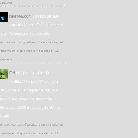
ears ago
miorbea.com
Tu caso es muy
parecido al mío. Estás justo en el
ímite. Yo buscaría otra opción.
omo se me rompió el cuadro de mi bici en el
omento en el que más la necesitaba
·
11
ears ago
IGN
nos podrias decir tu
medidas?? y peso?? yo mido
.82, 73 kg, 85 entrepierna, me va a
uedar muy pequeña una orbea
ungia del 2008 en la talla 19"(M). un
aludo
omo se me rompió el cuadro de mi bici en el
omento en el que más la necesitaba
·
11