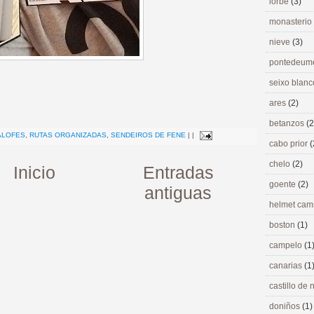
lorbé
(3)
monasterio
nieve
(3)
pontedeu
seixo blan
ares
(2)
>
betanzos
(2
ALOFES
,
RUTAS ORGANIZADAS
,
SENDEIROS DE FENE
|
|
cabo prior
(
chelo
(2)
Inicio
Entradas
goente
(2)
antiguas
helmet ca
boston
(1)
campelo
(1
canarias
(1
castillo de
doniños
(1)