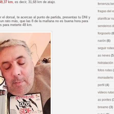
 48,37 km
, es decir, 31,68 km de atajo.
fervenza be
fragas del
r el dorsal, te acercas al punto de partida, presentas tu DNI y
planificar r
 un rato más, que las 8 de la mañana no es buena hora para
os para meterte 48 km.
sendeiros 
forgoselo
(6
narón
(6)
seguir ruta
as neves
(5
hidratación
fotos rutas
(
monasterio
perfil
(4)
vídeos ruta
as pontes
(
breamo
(3)