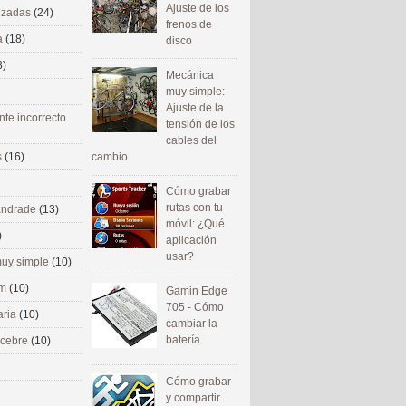
Ajuste de los
nizadas
(24)
frenos de
a
(18)
disco
8)
Mecánica
muy simple:
Ajuste de la
nte incorrecto
tensión de los
cables del
cambio
s
(16)
Cómo grabar
rutas con tu
 andrade
(13)
móvil: ¿Qué
)
aplicación
usar?
uy simple
(10)
om
(10)
Gamin Edge
705 - Cómo
aria
(10)
cambiar la
batería
ecebre
(10)
Cómo grabar
y compartir