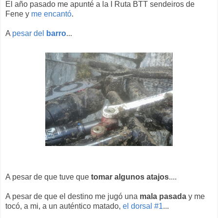
El año pasado me apunté a la I Ruta BTT sendeiros de
Fene y
me encantó
.
A
pesar del
barro
...
A pesar de que tuve que
tomar algunos atajos
....
A pesar de que el destino me jugó una
mala pasada
y me
tocó, a mi, a un auténtico matado,
el dorsal #1
...