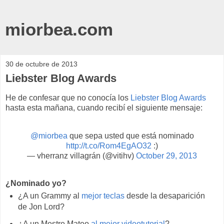
miorbea.com
30 de octubre de 2013
Liebster Blog Awards
He de confesar que no conocía los
Liebster Blog Awards
hasta esta mañana, cuando recibí el siguiente mensaje:
@miorbea
que sepa usted que está nominado
http://t.co/Rom4EgAO32
:)
— vherranz villagrán (@vitihv)
October 29, 2013
¿Nominado yo?
¿A un Grammy al
mejor teclas
desde la desaparición
de Jon Lord?
¿A un Mestre Mateo
al mejor videotutorial
?