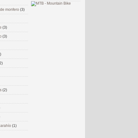
 de monfero
(3)
me
(3)
co
(3)
)
2)
ms
(2)
)
)
 narahío
(1)