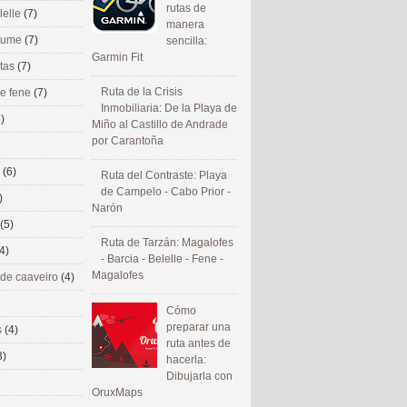
rutas de
lelle
(7)
manera
 eume
(7)
sencilla:
Garmin Fit
utas
(7)
Ruta de la Crisis
de fene
(7)
Inmobiliaria: De la Playa de
)
Miño al Castillo de Andrade
por Carantoña
s
(6)
Ruta del Contraste: Playa
de Campelo - Cabo Prior -
)
Narón
(5)
Ruta de Tarzán: Magalofes
4)
- Barcia - Belelle - Fene -
Magalofes
 de caaveiro
(4)
Cómo
preparar una
s
(4)
ruta antes de
3)
hacerla:
Dibujarla con
OruxMaps