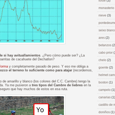
lorbé
(3)
monasterio
nieve
(3)
pontedeu
seixo blan
ares
(2)
betanzos
(2
cabo prior
(
e si hay avituallamientos
. ¿Pero cómo puede ser? ¿La
barritas de cacahuete del Dechatlon?
chelo
(2)
 forma
y completamente pasado de peso. Y eso me obliga a
goente
(2)
ozco el terreno lo suficiente como para atajar
(recordemos,
helmet ca
o de amarillo y blanco (los colores del C.C. Cambre) tengo la
boston
(1)
eda. Ya me pusieron a
tres tipos del Cambre de liebres
en la
 seguro que hay muchos de estos en esa ruta.
campelo
(1
canarias
(1
castillo de
doniños
(1)