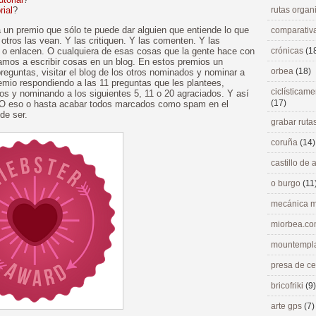
rial
?
rutas orga
un premio que sólo te puede dar alguien que entiende lo que
comparativ
e otros las vean. Y las critiquen. Y las comenten. Y las
n o enlacen. O cualquiera de esas cosas que la gente hace con
crónicas
(1
amos a escribir cosas en un blog. En estos premios un
orbea
(18)
reguntas, visitar el blog de los otros nominados y nominar a
remio respondiendo a las 11 preguntas que les plantees,
ciclísticame
os y nominando a los siguientes 5, 11 o 20 agraciados. Y así
(17)
. O eso o hasta acabar todos marcados como spam en el
de ser.
grabar ruta
coruña
(14)
castillo de
o burgo
(11
mecánica m
miorbea.c
mountempl
presa de c
bricofriki
(9)
arte gps
(7)