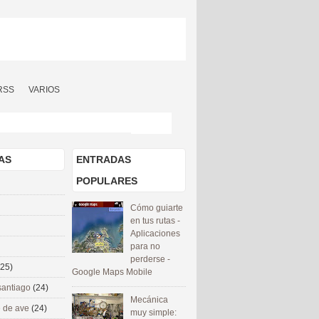
RSS
VARIOS
AS
ENTRADAS
POPULARES
Cómo guiarte
en tus rutas -
Aplicaciones
para no
perderse -
(25)
Google Maps Mobile
santiago
(24)
Mecánica
 de ave
(24)
muy simple: