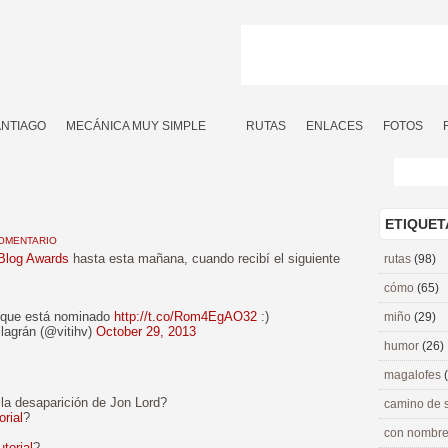
ANTIAGO
MECÁNICA MUY SIMPLE
RUTAS
ENLACES
FOTOS
ETIQUET
OMENTARIO
 Blog Awards
hasta esta mañana, cuando recibí el siguiente
rutas
(98)
cómo
(65)
 que está nominado
http://t.co/Rom4EgAO32
:)
miño
(29)
llagrán (@vitihv)
October 29, 2013
humor
(26)
magalofes
la desaparición de Jon Lord?
camino de 
orial
?
con nombre
utorial
?