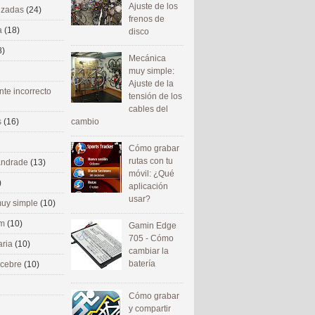
Ajuste de los
nizadas
(24)
frenos de
a
(18)
disco
8)
Mecánica
muy simple:
Ajuste de la
nte incorrecto
tensión de los
cables del
cambio
s
(16)
Cómo grabar
rutas con tu
 andrade
(13)
móvil: ¿Qué
)
aplicación
usar?
uy simple
(10)
om
(10)
Gamin Edge
705 - Cómo
aria
(10)
cambiar la
batería
ecebre
(10)
Cómo grabar
y compartir