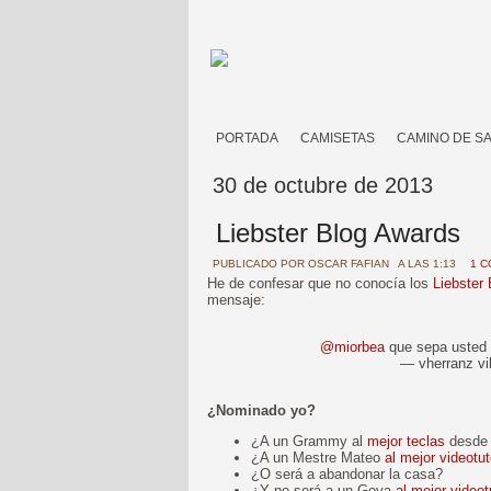
PORTADA
CAMISETAS
CAMINO DE S
30 de octubre de 2013
Liebster Blog Awards
PUBLICADO POR
OSCAR FAFIAN
A LAS 1:13
1 C
He de confesar que no conocía los
Liebster
mensaje:
@miorbea
que sepa usted
— vherranz vi
¿Nominado yo?
¿A un Grammy al
mejor teclas
desde 
¿A un Mestre Mateo
al mejor videotut
¿O será a abandonar la casa?
¿Y no será a un Goya
al mejor videot