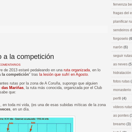
fervenza be
fragas del
>
planificar r
sendeiros 
forgoselo
(6
narón
(6)
 a la competición
seguir ruta
as neves
(5
COMENTARIOS
bre de 2013 estaré pedaleando en una
ruta organizada
, en lo
hidratación
a la competición
" tras
la lesión que sufrí en Agosto
.
fotos rutas
(
ntes rutas por la zona de A Coruña, supongo que alguien
o das Mariñas
, la ruta más conocida, organizada por el Club
monasterio
 sabe que:
perfil
(4)
z
, en toda mi vida, (es una de esas subidas míticas de la zona
vídeos ruta
 veces
, en un día.
as pontes
(
breamo
(3)