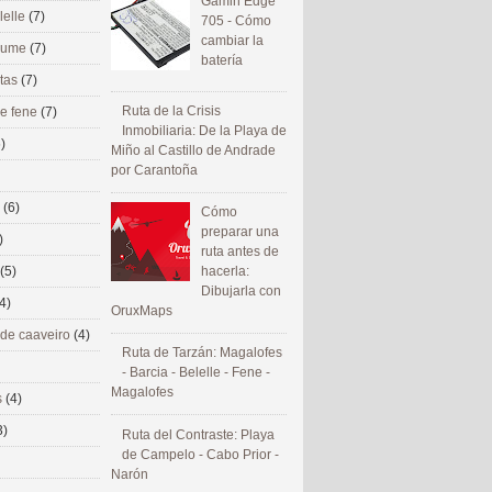
Gamin Edge
lelle
(7)
705 - Cómo
cambiar la
 eume
(7)
batería
utas
(7)
Ruta de la Crisis
de fene
(7)
Inmobiliaria: De la Playa de
)
Miño al Castillo de Andrade
por Carantoña
s
(6)
Cómo
preparar una
)
ruta antes de
(5)
hacerla:
Dibujarla con
4)
OruxMaps
 de caaveiro
(4)
Ruta de Tarzán: Magalofes
- Barcia - Belelle - Fene -
Magalofes
s
(4)
3)
Ruta del Contraste: Playa
de Campelo - Cabo Prior -
Narón