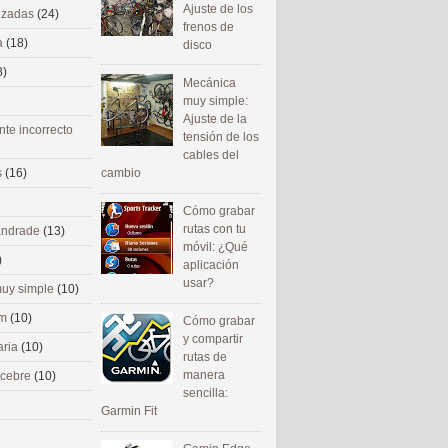
Ajuste de los
nizadas
(24)
frenos de
a
(18)
disco
8)
Mecánica
muy simple:
Ajuste de la
nte incorrecto
tensión de los
cables del
cambio
s
(16)
Cómo grabar
rutas con tu
 andrade
(13)
móvil: ¿Qué
)
aplicación
usar?
uy simple
(10)
om
(10)
Cómo grabar
y compartir
aria
(10)
rutas de
manera
ecebre
(10)
sencilla:
Garmin Fit