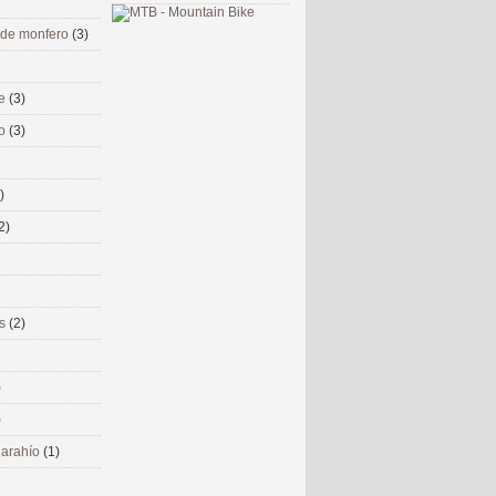
 de monfero
(3)
me
(3)
co
(3)
)
2)
ms
(2)
)
)
 narahío
(1)