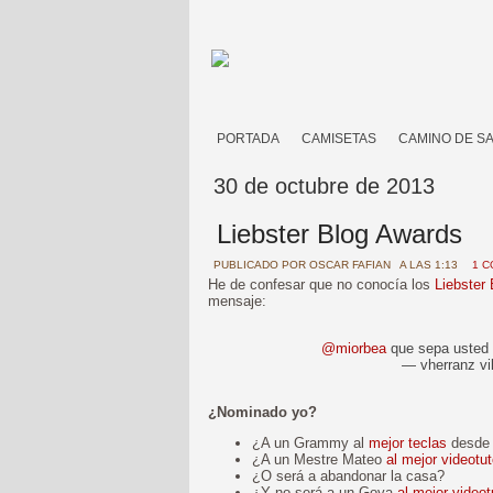
PORTADA
CAMISETAS
CAMINO DE S
30 de octubre de 2013
Liebster Blog Awards
PUBLICADO POR
OSCAR FAFIAN
A LAS 1:13
1 C
He de confesar que no conocía los
Liebster
mensaje:
@miorbea
que sepa usted
— vherranz vi
¿Nominado yo?
¿A un Grammy al
mejor teclas
desde 
¿A un Mestre Mateo
al mejor videotut
¿O será a abandonar la casa?
¿Y no será a un Goya
al mejor videot