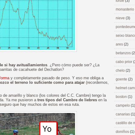
lorbé
(3)
monasterio
nieve
(3)
pontedeu
seixo blan
ares
(2)
betanzos
(2
cabo prior
(
e si hay avituallamientos
. ¿Pero cómo puede ser? ¿La
barritas de cacahuete del Dechatlon?
chelo
(2)
 forma
y completamente pasado de peso. Y eso me obliga a
goente
(2)
ozco el terreno lo suficiente como para atajar
(recordemos,
helmet ca
o de amarillo y blanco (los colores del C.C. Cambre) tengo la
boston
(1)
eda. Ya me pusieron a
tres tipos del Cambre de liebres
en la
 seguro que hay muchos de estos en esa ruta.
campelo
(1
canarias
(1
castillo de
doniños
(1)