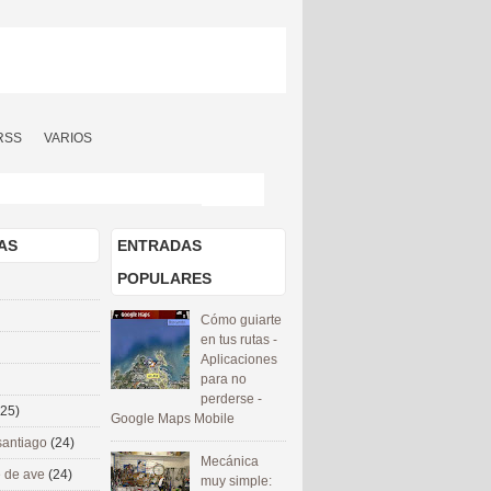
RSS
VARIOS
AS
ENTRADAS
POPULARES
Cómo guiarte
en tus rutas -
Aplicaciones
para no
perderse -
(25)
Google Maps Mobile
santiago
(24)
Mecánica
 de ave
(24)
muy simple: