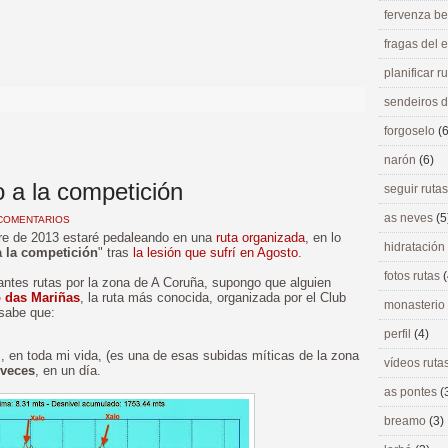
fervenza be
fragas del
>
planificar r
sendeiros 
forgoselo
(6
narón
(6)
 a la competición
seguir ruta
as neves
(5
COMENTARIOS
bre de 2013 estaré pedaleando en una
ruta organizada
, en lo
hidratación
a la competición
" tras
la lesión que sufrí en Agosto
.
fotos rutas
(
ntes rutas por la zona de A Coruña, supongo que alguien
o das Mariñas
, la ruta más conocida, organizada por el Club
monasterio
 sabe que:
perfil
(4)
z
, en toda mi vida, (es una de esas subidas míticas de la zona
vídeos ruta
 veces
, en un día.
as pontes
(
breamo
(3)