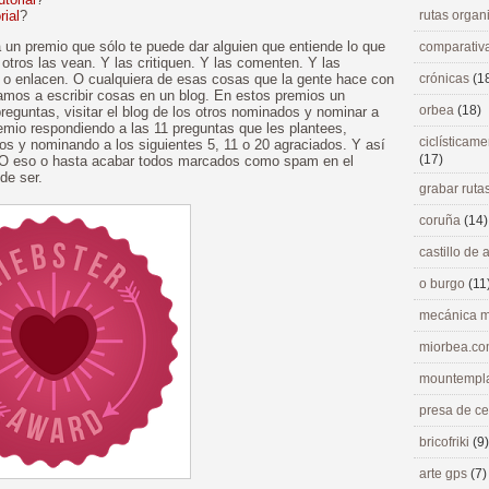
rial
?
rutas orga
un premio que sólo te puede dar alguien que entiende lo que
comparativ
e otros las vean. Y las critiquen. Y las comenten. Y las
n o enlacen. O cualquiera de esas cosas que la gente hace con
crónicas
(1
amos a escribir cosas en un blog. En estos premios un
orbea
(18)
reguntas, visitar el blog de los otros nominados y nominar a
remio respondiendo a las 11 preguntas que les plantees,
ciclísticame
os y nominando a los siguientes 5, 11 o 20 agraciados. Y así
(17)
. O eso o hasta acabar todos marcados como spam en el
de ser.
grabar ruta
coruña
(14)
castillo de
o burgo
(11
mecánica m
miorbea.c
mountempl
presa de c
bricofriki
(9)
arte gps
(7)