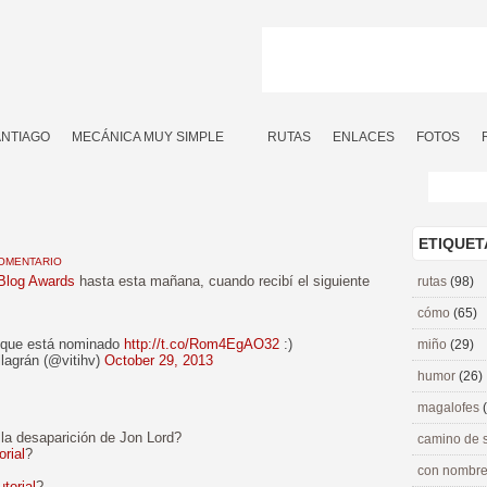
ANTIAGO
MECÁNICA MUY SIMPLE
RUTAS
ENLACES
FOTOS
ETIQUET
OMENTARIO
 Blog Awards
hasta esta mañana, cuando recibí el siguiente
rutas
(98)
cómo
(65)
 que está nominado
http://t.co/Rom4EgAO32
:)
miño
(29)
llagrán (@vitihv)
October 29, 2013
humor
(26)
magalofes
la desaparición de Jon Lord?
camino de 
orial
?
con nombre
utorial
?