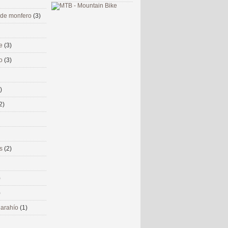
 de monfero
(3)
me
(3)
co
(3)
)
2)
ms
(2)
)
)
 narahío
(1)