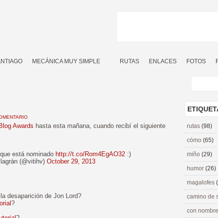
ANTIAGO
MECÁNICA MUY SIMPLE
RUTAS
ENLACES
FOTOS
ETIQUET
OMENTARIO
 Blog Awards
hasta esta mañana, cuando recibí el siguiente
rutas
(98)
cómo
(65)
 que está nominado
http://t.co/Rom4EgAO32
:)
miño
(29)
llagrán (@vitihv)
October 29, 2013
humor
(26)
magalofes
la desaparición de Jon Lord?
camino de 
orial
?
con nombre
utorial
?