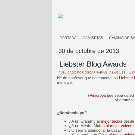
PORTADA
CAMISETAS
CAMINO DE S
30 de octubre de 2013
Liebster Blog Awards
PUBLICADO POR
OSCAR FAFIAN
A LAS 1:13
1 C
He de confesar que no conocía los
Liebster
mensaje:
@miorbea
que sepa usted
— vherranz vi
¿Nominado yo?
¿A un Grammy al
mejor teclas
desde 
¿A un Mestre Mateo
al mejor videotut
¿O será a abandonar la casa?
¿Y no será a un Goya
al mejor videot