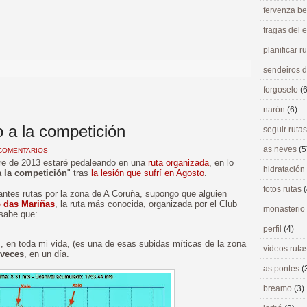
fervenza be
fragas del
>
planificar r
sendeiros 
forgoselo
(6
narón
(6)
 a la competición
seguir ruta
as neves
(5
COMENTARIOS
bre de 2013 estaré pedaleando en una
ruta organizada
, en lo
hidratación
a la competición
" tras
la lesión que sufrí en Agosto
.
fotos rutas
(
ntes rutas por la zona de A Coruña, supongo que alguien
o das Mariñas
, la ruta más conocida, organizada por el Club
monasterio
 sabe que:
perfil
(4)
z
, en toda mi vida, (es una de esas subidas míticas de la zona
vídeos ruta
 veces
, en un día.
as pontes
(
breamo
(3)