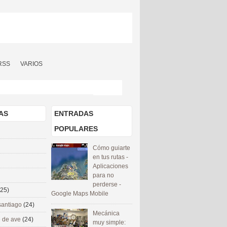
RSS
VARIOS
AS
ENTRADAS
POPULARES
Cómo guiarte
en tus rutas -
Aplicaciones
para no
perderse -
(25)
Google Maps Mobile
santiago
(24)
Mecánica
 de ave
(24)
muy simple: