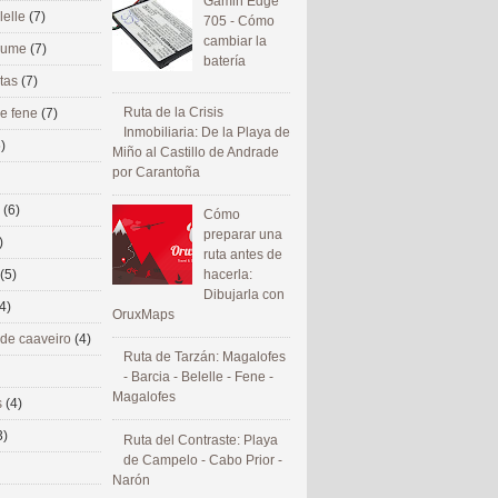
Gamin Edge
lelle
(7)
705 - Cómo
cambiar la
 eume
(7)
batería
utas
(7)
Ruta de la Crisis
de fene
(7)
Inmobiliaria: De la Playa de
)
Miño al Castillo de Andrade
por Carantoña
s
(6)
Cómo
preparar una
)
ruta antes de
(5)
hacerla:
Dibujarla con
4)
OruxMaps
 de caaveiro
(4)
Ruta de Tarzán: Magalofes
- Barcia - Belelle - Fene -
Magalofes
s
(4)
3)
Ruta del Contraste: Playa
de Campelo - Cabo Prior -
Narón