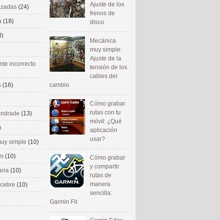
Ajuste de los
nizadas
(24)
frenos de
a
(18)
disco
8)
Mecánica
muy simple:
Ajuste de la
nte incorrecto
tensión de los
cables del
cambio
s
(16)
Cómo grabar
rutas con tu
 andrade
(13)
móvil: ¿Qué
)
aplicación
usar?
uy simple
(10)
om
(10)
Cómo grabar
y compartir
aria
(10)
rutas de
manera
ecebre
(10)
sencilla:
Garmin Fit