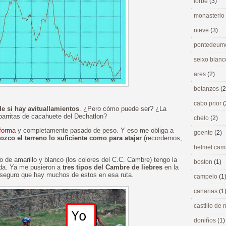
lorbé
(3)
monasterio
nieve
(3)
pontedeu
seixo blan
ares
(2)
betanzos
(2
cabo prior
(
e si hay avituallamientos
. ¿Pero cómo puede ser? ¿La
barritas de cacahuete del Dechatlon?
chelo
(2)
 forma
y completamente pasado de peso. Y eso me obliga a
goente
(2)
ozco el terreno lo suficiente como para atajar
(recordemos,
helmet ca
o de amarillo y blanco (los colores del C.C. Cambre) tengo la
boston
(1)
eda. Ya me pusieron a
tres tipos del Cambre de liebres
en la
 seguro que hay muchos de estos en esa ruta.
campelo
(1
canarias
(1
castillo de
doniños
(1)