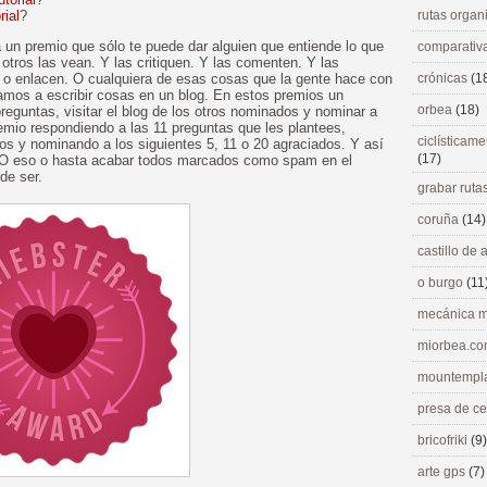
rial
?
rutas orga
un premio que sólo te puede dar alguien que entiende lo que
comparativ
e otros las vean. Y las critiquen. Y las comenten. Y las
n o enlacen. O cualquiera de esas cosas que la gente hace con
crónicas
(1
amos a escribir cosas en un blog. En estos premios un
orbea
(18)
reguntas, visitar el blog de los otros nominados y nominar a
remio respondiendo a las 11 preguntas que les plantees,
ciclísticame
os y nominando a los siguientes 5, 11 o 20 agraciados. Y así
(17)
. O eso o hasta acabar todos marcados como spam en el
de ser.
grabar ruta
coruña
(14)
castillo de
o burgo
(11
mecánica m
miorbea.c
mountempl
presa de c
bricofriki
(9)
arte gps
(7)