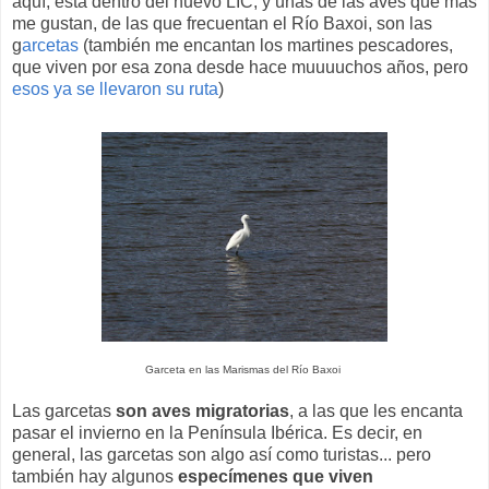
aquí, está dentro del nuevo LIC, y unas de las aves que más
me gustan, de las que frecuentan el Río Baxoi, son las
g
arcetas
(también me encantan los martines pescadores,
que viven por esa zona desde hace muuuuchos años, pero
esos ya se llevaron su ruta
)
Garceta en las Marismas del Río Baxoi
Las garcetas
son aves migratorias
, a las que les encanta
pasar el invierno en la Península Ibérica. Es decir, en
general, las garcetas son algo así como turistas... pero
también hay algunos
especímenes que viven