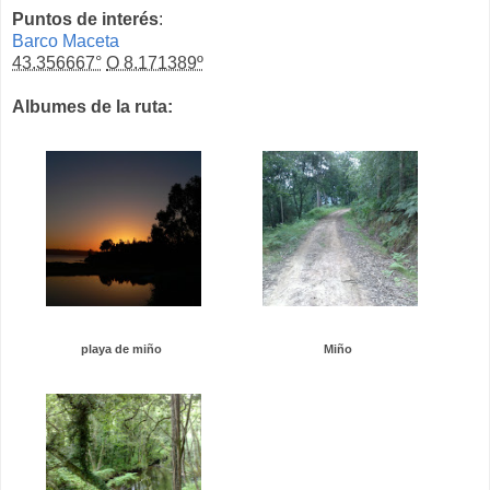
Puntos de interés
:
Barco Maceta
43.356667°
O 8.171389º
Albumes de la ruta:
playa de miño
Miño