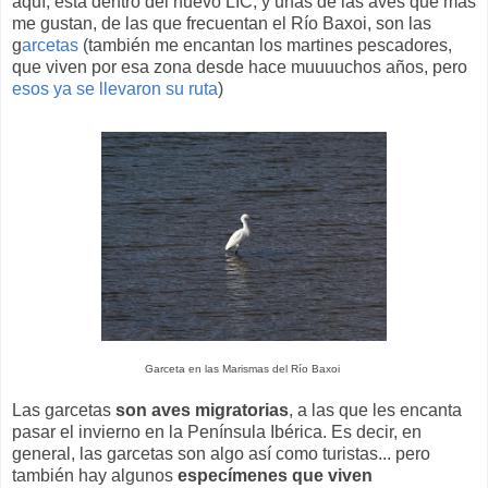
aquí, está dentro del nuevo LIC, y unas de las aves que más
me gustan, de las que frecuentan el Río Baxoi, son las
g
arcetas
(también me encantan los martines pescadores,
que viven por esa zona desde hace muuuuchos años, pero
esos ya se llevaron su ruta
)
Garceta en las Marismas del Río Baxoi
Las garcetas
son aves migratorias
, a las que les encanta
pasar el invierno en la Península Ibérica. Es decir, en
general, las garcetas son algo así como turistas... pero
también hay algunos
especímenes que viven