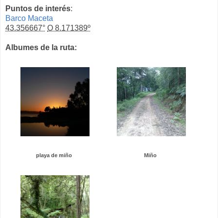
Puntos de interés
:
Barco Maceta
43.356667°
O 8.171389º
Albumes de la ruta:
playa de miño
Miño