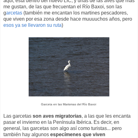
aquí, está dentro del nuevo LIC, y unas de las aves que más
me gustan, de las que frecuentan el Río Baxoi, son las
g
arcetas
(también me encantan los martines pescadores,
que viven por esa zona desde hace muuuuchos años, pero
esos ya se llevaron su ruta
)
Garceta en las Marismas del Río Baxoi
Las garcetas
son aves migratorias
, a las que les encanta
pasar el invierno en la Península Ibérica. Es decir, en
general, las garcetas son algo así como turistas... pero
también hay algunos
especímenes que viven