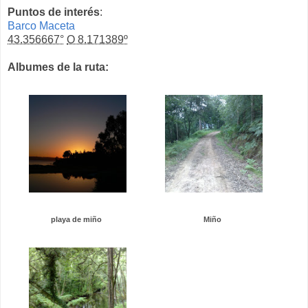
Puntos de interés
:
Barco Maceta
43.356667°
O 8.171389º
Albumes de la ruta:
playa de miño
Miño