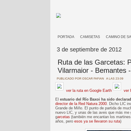
PORTADA
CAMISETAS
CAMINO DE S
3 de septiembre de 2012
Ruta de las Garcetas: 
Vilarmaior - Bemantes -
PUBLICADO POR
OSCAR FAFIAN
A LAS 23:09
ver la ruta en Google Earth
ver 
El
estuario del Río Baxoi ha sido declar
director de la Red Natura 2000
. Dicho LIC in
Grande de Miño. El punto de partida de much
nuevo LIC, y unas de las aves que más me gu
g
arcetas
(también me encantan los martine
años, pero
esos ya se llevaron su ruta
)