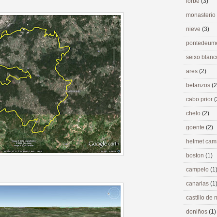
lorbé
(3)
monasterio
nieve
(3)
pontedeu
seixo blan
ares
(2)
betanzos
(2
cabo prior
(
chelo
(2)
goente
(2)
helmet ca
boston
(1)
campelo
(1
canarias
(1
castillo de
doniños
(1)