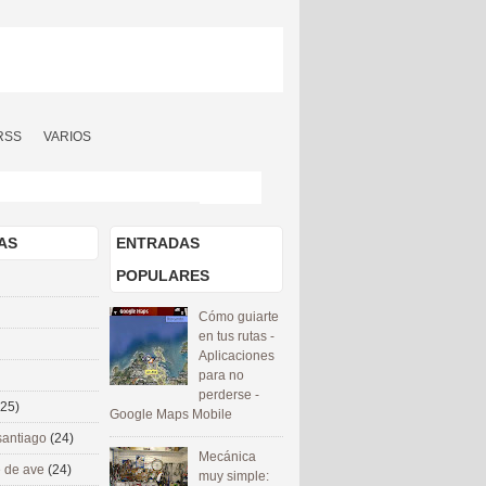
RSS
VARIOS
AS
ENTRADAS
POPULARES
Cómo guiarte
en tus rutas -
Aplicaciones
para no
perderse -
(25)
Google Maps Mobile
santiago
(24)
Mecánica
 de ave
(24)
muy simple: