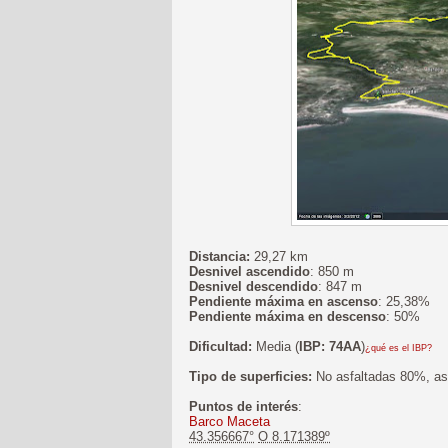
Distancia:
29,27 km
Desnivel ascendido
: 850 m
Desnivel descendido
: 847 m
Pendiente máxima en ascenso
: 25,38%
Pendiente máxima en descenso
: 50%
Dificultad:
Media (
IBP: 74AA
)
¿qué es el IBP?
Tipo de superficies:
No asfaltadas 80%, asf
Puntos de interés
:
Barco Maceta
43.356667°
O 8.171389º