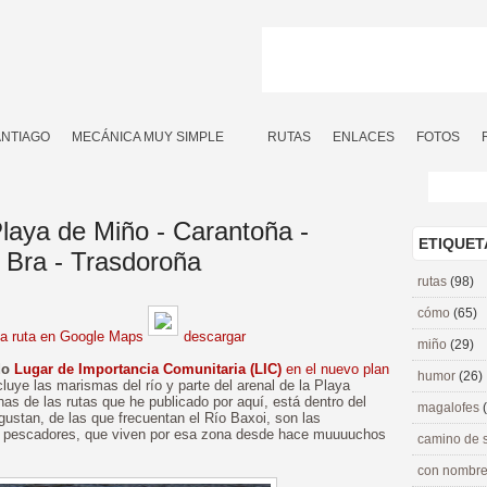
ANTIAGO
MECÁNICA MUY SIMPLE
RUTAS
ENLACES
FOTOS
Playa de Miño - Carantoña -
ETIQUET
 Bra - Trasdoroña
rutas
(98)
cómo
(65)
la ruta en Google Maps
descargar
miño
(29)
ado
Lugar de Importancia Comunitaria (LIC)
en el nuevo plan
humor
(26)
cluye las marismas del río y parte del arenal de la Playa
as de las rutas que he publicado por aquí, está dentro del
magalofes
stan, de las que frecuentan el Río Baxoi, son las
s pescadores, que viven por esa zona desde hace muuuuchos
camino de 
con nombre