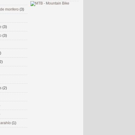
 de monfero
(3)
me
(3)
co
(3)
)
2)
ms
(2)
)
)
 narahío
(1)