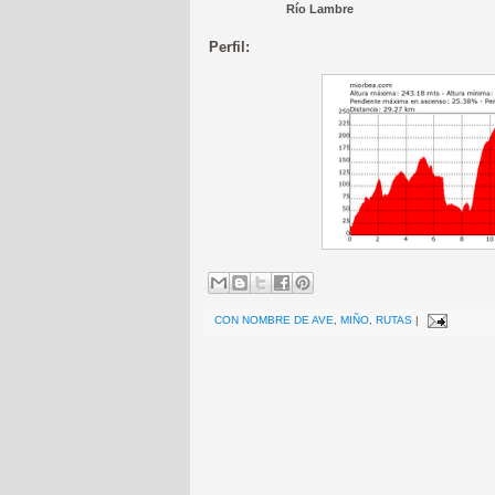
Río Lambre
Perfil:
CON NOMBRE DE AVE
,
MIÑO
,
RUTAS
|