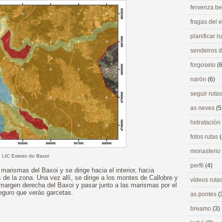
fervenza be
fragas del
planificar r
sendeiros 
forgoselo
(6
narón
(6)
seguir ruta
as neves
(5
hidratación
fotos rutas
(
monasterio
LIC Esteiro do Baxoi
perfil
(4)
marismas del Baxoi y se dirige hacia el interior, hacia
 de la zona. Una vez allí, se dirige a los montes de Callobre y
vídeos ruta
la margen derecha del Baxoi y pasar junto a las marismas por el
seguro que verás garcetas.
as pontes
(
breamo
(3)