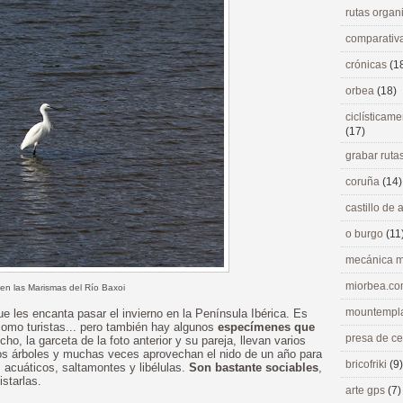
rutas orga
comparativ
crónicas
(1
orbea
(18)
ciclísticame
(17)
grabar ruta
coruña
(14)
castillo de
o burgo
(11
mecánica m
miorbea.c
en las Marismas del Río Baxoi
mountempl
que les encanta pasar el invierno en la Península Ibérica. Es
 como turistas... pero también hay algunos
especímenes que
presa de c
cho, la garceta de la foto anterior y su pareja, llevan varios
 los árboles y muchas veces aprovechan el nido de un año para
bricofriki
(9)
 acuáticos, saltamontes y libélulas.
Son bastante sociables
,
starlas.
arte gps
(7)