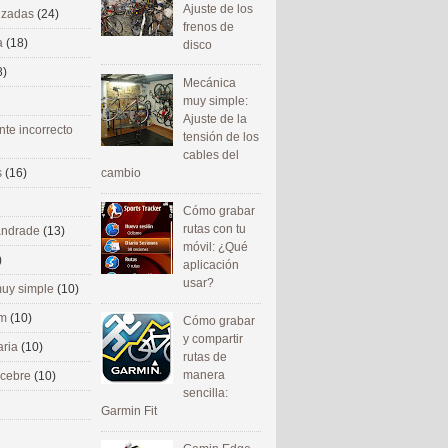
Ajuste de los
nizadas
(24)
frenos de
a
(18)
disco
8)
Mecánica
muy simple:
Ajuste de la
nte incorrecto
tensión de los
cables del
cambio
s
(16)
Cómo grabar
rutas con tu
 andrade
(13)
móvil: ¿Qué
)
aplicación
usar?
uy simple
(10)
om
(10)
Cómo grabar
y compartir
aria
(10)
rutas de
manera
ecebre
(10)
sencilla:
Garmin Fit