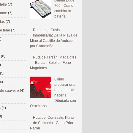
Gamin Edge
lelle
(7)
705 - Cómo
cambiar la
 eume
(7)
batería
utas
(7)
Ruta de la Crisis
de fene
(7)
Inmobiliaria: De la Playa de
)
Miño al Castillo de Andrade
por Carantoña
s
(6)
Ruta de Tarzán: Magalofes
- Barcia - Belelle - Fene -
)
Magalofes
(5)
Cómo
4)
preparar una
ruta antes de
 de caaveiro
(4)
hacerla:
Dibujarla con
OruxMaps
s
(4)
3)
Ruta del Contraste: Playa
de Campelo - Cabo Prior -
Narón