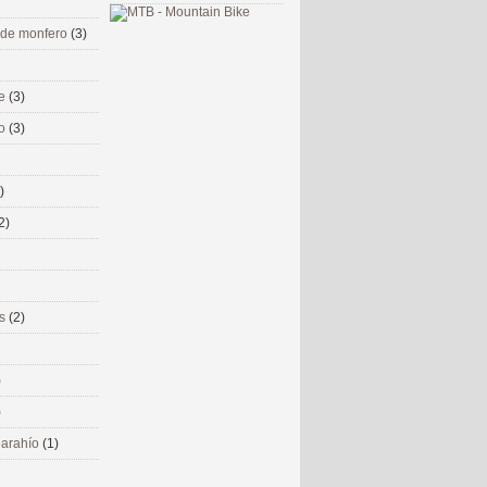
 de monfero
(3)
me
(3)
co
(3)
)
2)
ms
(2)
)
)
 narahío
(1)