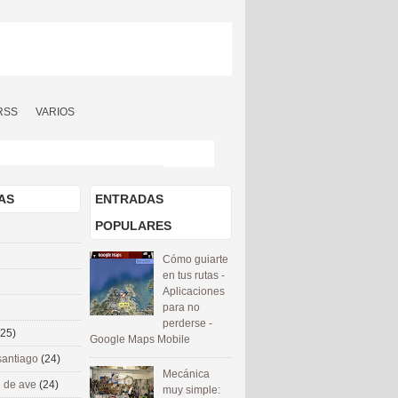
RSS
VARIOS
AS
ENTRADAS
POPULARES
Cómo guiarte
en tus rutas -
Aplicaciones
para no
perderse -
(25)
Google Maps Mobile
santiago
(24)
Mecánica
 de ave
(24)
muy simple: