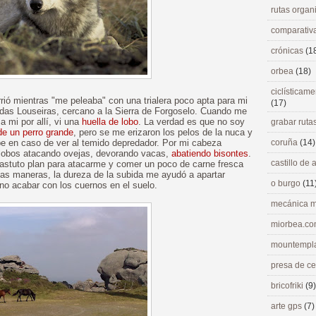
rutas orga
comparativ
crónicas
(1
orbea
(18)
ciclísticame
rrió mientras "me peleaba" con una trialera poco apta para mi
(17)
 das Louseiras, cercano a la Sierra de Forgoselo. Cuando me
 mi por allí, vi una
huella de lobo
. La verdad es que no soy
grabar ruta
de un perro grande
, pero se me erizaron los pelos de la nuca y
pe en caso de ver al temido depredador. Por mi cabeza
coruña
(14)
lobos atacando ovejas, devorando vacas,
abatiendo bisontes
.
castillo de
stuto plan para atacarme y comer un poco de carne fresca
todas maneras, la dureza de la subida me ayudó a apartar
o burgo
(11
no acabar con los cuernos en el suelo.
mecánica m
miorbea.c
mountempl
presa de c
bricofriki
(9)
arte gps
(7)