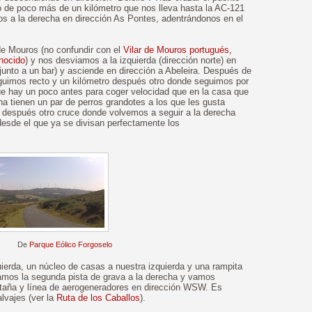
 de poco más de un kilómetro que nos lleva hasta la AC-121
s a la derecha en dirección As Pontes, adentrándonos en el
de Mouros (no confundir con el
Vilar de Mouros portugués,
nocido
) y nos desviamos a la izquierda (dirección norte) en
junto a un bar) y asciende en dirección a Abeleira. Después de
uimos recto y un kilómetro después otro donde seguimos por
ue hay un poco antes para coger velocidad que en la casa que
a tienen un par de perros grandotes a los que les gusta
os después otro cruce donde volvemos a seguir a la derecha
esde el que ya se divisan perfectamente los
De
Parque Eólico Forgoselo
quierda, un núcleo de casas a nuestra izquierda y una rampita
mamos la segunda pista de grava a la derecha y vamos
ntaña y línea de aerogeneradores en dirección WSW. Es
lvajes (ver la
Ruta de los Caballos
).