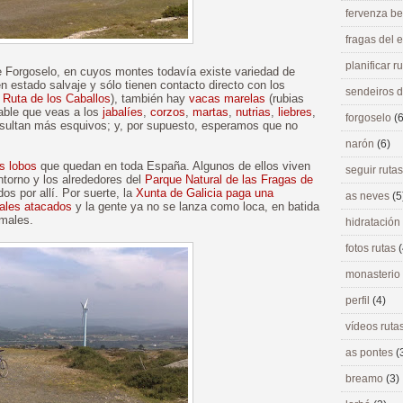
fervenza be
fragas del
planificar r
 de Forgoselo, en cuyos montes todavía existe variedad de
en estado salvaje y sólo tienen contacto directo con los
sendeiros 
a
Ruta de los Caballos
), también hay
vacas marelas
(rubias
able que veas a los
jabalíes
,
corzos
,
martas
,
nutrias
,
liebres
,
forgoselo
(6
resultan más esquivos; y, por supuesto, esperamos que no
narón
(6)
s lobos
que quedan en toda España. Algunos de ellos viven
seguir ruta
ntorno y los alrededores del
Parque Natural de las Fragas de
os por allí. Por suerte, la
Xunta de Galicia paga una
as neves
(5
males atacados
y la gente ya no se lanza como loca, en batida
imales.
hidratación
fotos rutas
(
monasterio
perfil
(4)
vídeos ruta
as pontes
(
breamo
(3)