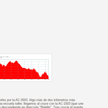
lofes por la AC-3503. Algo más de dos kilómetros más
a escuela taller, llegamos al cruce con la AC-1503 (que une
descendiendo en dirección "Belelle". Tras cruzar el puente