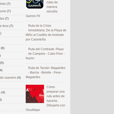
rutas de
lelle
(7)
manera
 eume
(7)
sencilla:
Garmin Fit
utas
(7)
Ruta de la Crisis
de fene
(7)
Inmobiliaria: De la Playa de
)
Miño al Castillo de Andrade
por Carantoña
s
(6)
Ruta del Contraste: Playa
de Campelo - Cabo Prior -
)
Narón
(5)
Ruta de Tarzán: Magalofes
4)
- Barcia - Belelle - Fene -
Magalofes
 de caaveiro
(4)
Cómo
preparar una
s
(4)
ruta antes de
3)
hacerla:
Dibujarla con
OruxMaps