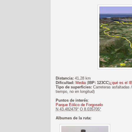
Distancia:
41,28 km
Dificultad:
Media
(
IBP: 123CC
)
¿qué es el I
Tipo de superficies:
Carreteras asfaltadas /
tiempo, no en longitud)
Puntos de interés
:
Parque Eólico de Forgoselo
N 43.482479°
O 8.035705°
Albumes de la ruta: