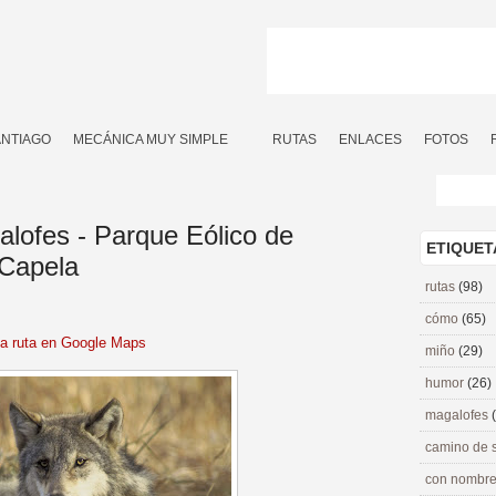
ANTIAGO
MECÁNICA MUY SIMPLE
RUTAS
ENLACES
FOTOS
alofes - Parque Eólico de
ETIQUET
 Capela
rutas
(98)
cómo
(65)
la ruta en Google Maps
miño
(29)
humor
(26)
magalofes
camino de 
con nombre