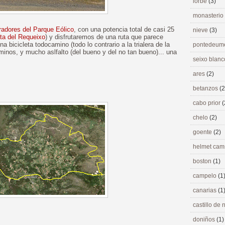
lorbé
(3)
monasterio
radores del Parque Eólico
, con una potencia total de casi 25
nieve
(3)
ta del Requeixo
) y disfrutaremos de una ruta que parece
a bicicleta todocamino (todo lo contrario a la trialera de la
pontedeu
caminos, y mucho aslfalto (del bueno y del no tan bueno)... una
seixo blan
ares
(2)
betanzos
(2
cabo prior
(
chelo
(2)
goente
(2)
helmet ca
boston
(1)
campelo
(1
canarias
(1
castillo de
doniños
(1)