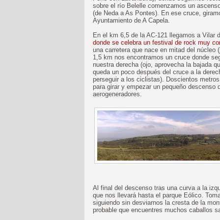
sobre el río Belelle comenzamos un ascenso
(de Neda a As Pontes). En ese cruce, giramo
Ayuntamiento de A Capela.
En el km 6,5 de la AC-121 llegamos a Vilar 
donde se celebra un festival de rock muy co
una carretera que nace en mitad del núcleo (
1,5 km nos encontramos un cruce donde seg
nuestra derecha (ojo, aprovecha la bajada q
queda un poco después del cruce a la derech
perseguir a los ciclistas). Doscientos metr
para girar y empezar un pequeño descenso d
aerogeneradores.
Al final del descenso tras una curva a la iz
que nos llevará hasta el parque Eólico. To
siguiendo sin desviarnos la cresta de la mo
probable que encuentres muchos caballos sa