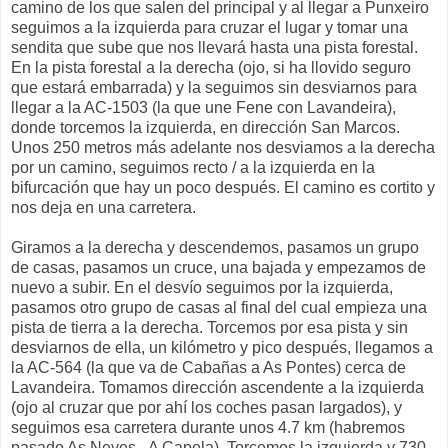
camino de los que salen del principal y al llegar a Punxeiro
seguimos a la izquierda para cruzar el lugar y tomar una
sendita que sube que nos llevará hasta una pista forestal.
En la pista forestal a la derecha (ojo, si ha llovido seguro
que estará embarrada) y la seguimos sin desviarnos para
llegar a la AC-1503 (la que une Fene con Lavandeira),
donde torcemos la izquierda, en dirección San Marcos.
Unos 250 metros más adelante nos desviamos a la derecha
por un camino, seguimos recto / a la izquierda en la
bifurcación que hay un poco después. El camino es cortito y
nos deja en una carretera.
Giramos a la derecha y descendemos, pasamos un grupo
de casas, pasamos un cruce, una bajada y empezamos de
nuevo a subir. En el desvío seguimos por la izquierda,
pasamos otro grupo de casas al final del cual empieza una
pista de tierra a la derecha. Torcemos por esa pista y sin
desviarnos de ella, un kilómetro y pico después, llegamos a
la AC-564 (la que va de Cabañas a As Pontes) cerca de
Lavandeira. Tomamos dirección ascendente a la izquierda
(ojo al cruzar que por ahí los coches pasan largados), y
seguimos esa carretera durante unos 4.7 km (habremos
pasado As Neves - A Capela). Torcemos la izquierda y 730