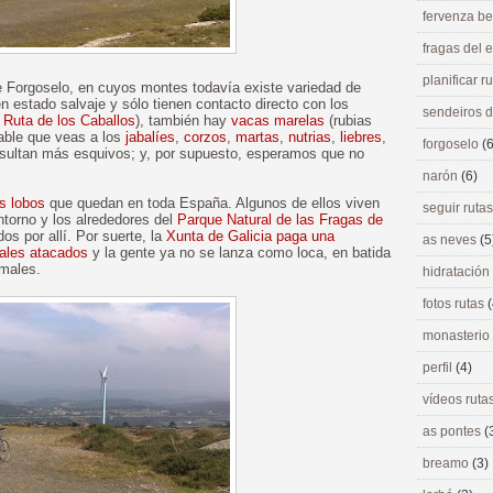
fervenza be
fragas del
planificar r
 de Forgoselo, en cuyos montes todavía existe variedad de
en estado salvaje y sólo tienen contacto directo con los
sendeiros 
a
Ruta de los Caballos
), también hay
vacas marelas
(rubias
able que veas a los
jabalíes
,
corzos
,
martas
,
nutrias
,
liebres
,
forgoselo
(6
resultan más esquivos; y, por supuesto, esperamos que no
narón
(6)
s lobos
que quedan en toda España. Algunos de ellos viven
seguir ruta
ntorno y los alrededores del
Parque Natural de las Fragas de
os por allí. Por suerte, la
Xunta de Galicia paga una
as neves
(5
males atacados
y la gente ya no se lanza como loca, en batida
imales.
hidratación
fotos rutas
(
monasterio
perfil
(4)
vídeos ruta
as pontes
(
breamo
(3)