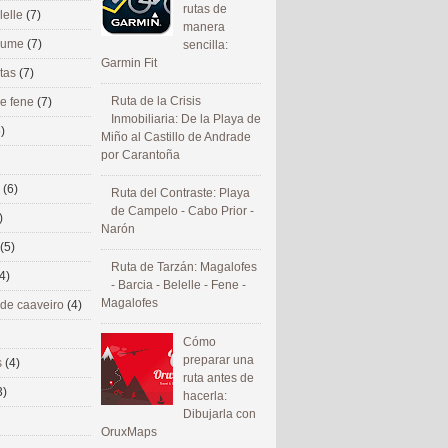
rutas de
lelle
(7)
manera
 eume
(7)
sencilla:
Garmin Fit
utas
(7)
Ruta de la Crisis
de fene
(7)
Inmobiliaria: De la Playa de
)
Miño al Castillo de Andrade
por Carantoña
s
(6)
Ruta del Contraste: Playa
de Campelo - Cabo Prior -
)
Narón
(5)
Ruta de Tarzán: Magalofes
4)
- Barcia - Belelle - Fene -
Magalofes
 de caaveiro
(4)
Cómo
preparar una
s
(4)
ruta antes de
3)
hacerla:
Dibujarla con
OruxMaps