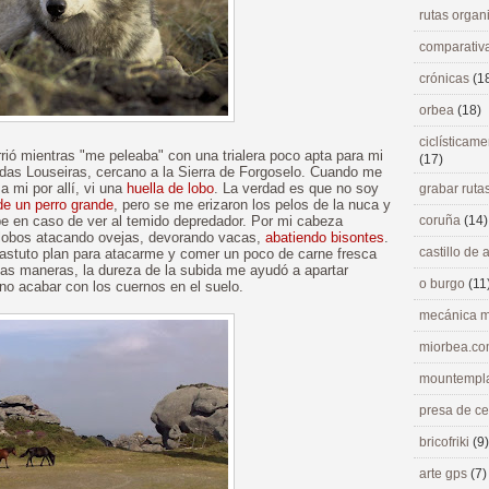
rutas orga
comparativ
crónicas
(1
orbea
(18)
ciclísticame
rrió mientras "me peleaba" con una trialera poco apta para mi
(17)
 das Louseiras, cercano a la Sierra de Forgoselo. Cuando me
 mi por allí, vi una
huella de lobo
. La verdad es que no soy
grabar ruta
de un perro grande
, pero se me erizaron los pelos de la nuca y
pe en caso de ver al temido depredador. Por mi cabeza
coruña
(14)
lobos atacando ovejas, devorando vacas,
abatiendo bisontes
.
castillo de
stuto plan para atacarme y comer un poco de carne fresca
todas maneras, la dureza de la subida me ayudó a apartar
o burgo
(11
no acabar con los cuernos en el suelo.
mecánica m
miorbea.c
mountempl
presa de c
bricofriki
(9)
arte gps
(7)