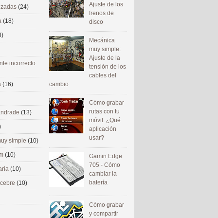
Ajuste de los
nizadas
(24)
frenos de
a
(18)
disco
8)
Mecánica
muy simple:
Ajuste de la
nte incorrecto
tensión de los
cables del
cambio
s
(16)
Cómo grabar
rutas con tu
 andrade
(13)
móvil: ¿Qué
)
aplicación
usar?
uy simple
(10)
om
(10)
Gamin Edge
705 - Cómo
aria
(10)
cambiar la
batería
ecebre
(10)
Cómo grabar
y compartir