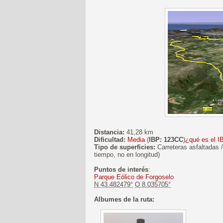
Distancia:
41,28 km
Dificultad:
Media
(
IBP: 123CC
)
¿qué es el I
Tipo de superficies:
Carreteras asfaltadas /
tiempo, no en longitud)
Puntos de interés
:
Parque Eólico de Forgoselo
N 43.482479°
O 8.035705°
Albumes de la ruta: