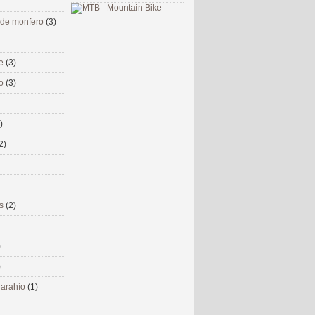
 de monfero
(3)
me
(3)
co
(3)
)
2)
ms
(2)
)
)
 narahío
(1)