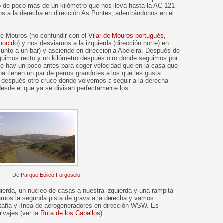
 de poco más de un kilómetro que nos lleva hasta la AC-121
s a la derecha en dirección As Pontes, adentrándonos en el
de Mouros (no confundir con el
Vilar de Mouros portugués,
nocido
) y nos desviamos a la izquierda (dirección norte) en
junto a un bar) y asciende en dirección a Abeleira. Después de
uimos recto y un kilómetro después otro donde seguimos por
ue hay un poco antes para coger velocidad que en la casa que
a tienen un par de perros grandotes a los que les gusta
os después otro cruce donde volvemos a seguir a la derecha
esde el que ya se divisan perfectamente los
De
Parque Eólico Forgoselo
quierda, un núcleo de casas a nuestra izquierda y una rampita
mamos la segunda pista de grava a la derecha y vamos
ntaña y línea de aerogeneradores en dirección WSW. Es
lvajes (ver la
Ruta de los Caballos
).