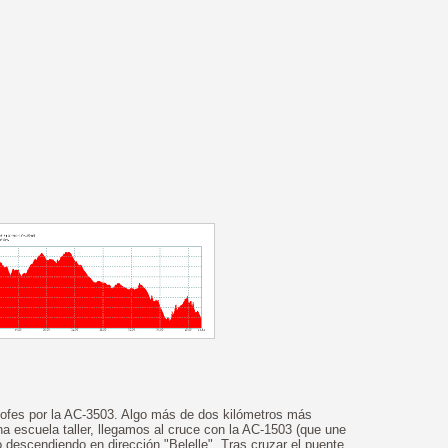
lofes por la AC-3503. Algo más de dos kilómetros más
a escuela taller, llegamos al cruce con la AC-1503 (que une
descendiendo en dirección "Belelle". Tras cruzar el puente