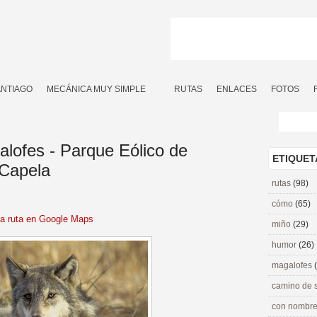
ANTIAGO
MECÁNICA MUY SIMPLE
RUTAS
ENLACES
FOTOS
alofes - Parque Eólico de
ETIQUET
 Capela
rutas
(98)
cómo
(65)
la ruta en Google Maps
miño
(29)
humor
(26)
magalofes
camino de 
con nombre