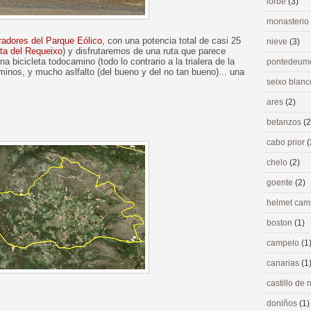
lorbé
(3)
monasterio
radores del Parque Eólico
, con una potencia total de casi 25
nieve
(3)
ta del Requeixo
) y disfrutaremos de una ruta que parece
a bicicleta todocamino (todo lo contrario a la trialera de la
pontedeu
caminos, y mucho aslfalto (del bueno y del no tan bueno)... una
seixo blan
ares
(2)
betanzos
(2
cabo prior
(
chelo
(2)
goente
(2)
helmet ca
boston
(1)
campelo
(1
canarias
(1
castillo de
doniños
(1)