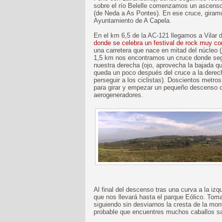
sobre el río Belelle comenzamos un ascenso
(de Neda a As Pontes). En ese cruce, giramo
Ayuntamiento de A Capela.
En el km 6,5 de la AC-121 llegamos a Vilar 
donde se celebra un festival de rock muy co
una carretera que nace en mitad del núcleo (
1,5 km nos encontramos un cruce donde seg
nuestra derecha (ojo, aprovecha la bajada q
queda un poco después del cruce a la derech
perseguir a los ciclistas). Doscientos metr
para girar y empezar un pequeño descenso d
aerogeneradores.
Al final del descenso tras una curva a la iz
que nos llevará hasta el parque Eólico. To
siguiendo sin desviarnos la cresta de la mo
probable que encuentres muchos caballos sa