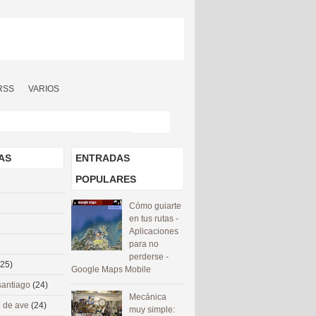
RSS
VARIOS
AS
ENTRADAS
POPULARES
Cómo guiarte
en tus rutas -
Aplicaciones
para no
perderse -
(25)
Google Maps Mobile
santiago
(24)
Mecánica
 de ave
(24)
muy simple: