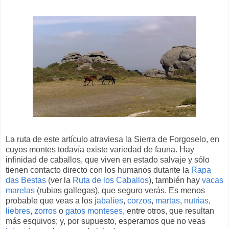
La ruta de este artículo atraviesa la Sierra de Forgoselo, en
cuyos montes todavía existe variedad de fauna. Hay
infinidad de caballos, que viven en estado salvaje y sólo
tienen contacto directo con los humanos dutante la
Rapa
das Bestas
(ver la
Ruta de los Caballos
), también hay
vacas
marelas
(rubias gallegas), que seguro verás. Es menos
probable que veas a los
jabalíes
,
corzos
,
martas
,
nutrias
,
liebres
,
zorros
o
gatos monteses
, entre otros, que resultan
más esquivos; y, por supuesto, esperamos que no veas