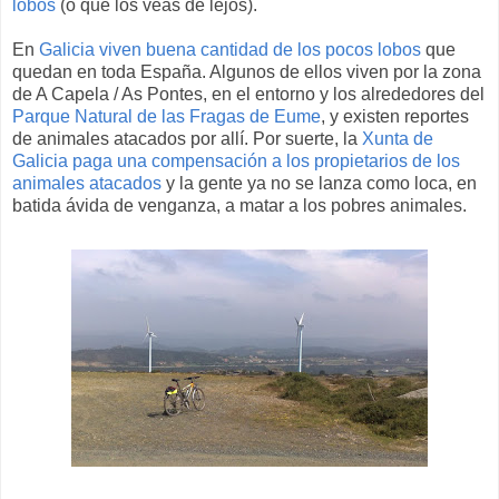
lobos
(o que los veas de lejos).
En
Galicia viven buena cantidad de los pocos lobos
que
quedan en toda España. Algunos de ellos viven por la zona
de A Capela / As Pontes, en el entorno y los alrededores del
Parque Natural de las Fragas de Eume
, y existen reportes
de animales atacados por allí. Por suerte, la
Xunta de
Galicia paga una compensación a los propietarios de los
animales atacados
y la gente ya no se lanza como loca, en
batida ávida de venganza, a matar a los pobres animales.