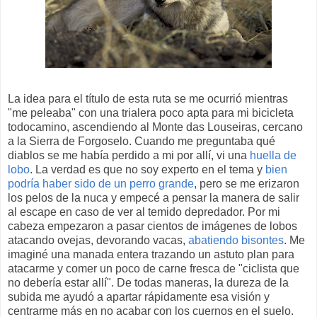
La idea para el título de esta ruta se me ocurrió mientras
"me peleaba" con una trialera poco apta para mi bicicleta
todocamino, ascendiendo al Monte das Louseiras, cercano
a la Sierra de Forgoselo. Cuando me preguntaba qué
diablos se me había perdido a mi por allí, vi una
huella de
lobo
. La verdad es que no soy experto en el tema y
bien
podría haber sido de un perro grande
, pero se me erizaron
los pelos de la nuca y empecé a pensar la manera de salir
al escape en caso de ver al temido depredador. Por mi
cabeza empezaron a pasar cientos de imágenes de lobos
atacando ovejas, devorando vacas,
abatiendo bisontes
. Me
imaginé una manada entera trazando un astuto plan para
atacarme y comer un poco de carne fresca de "ciclista que
no debería estar allí". De todas maneras, la dureza de la
subida me ayudó a apartar rápidamente esa visión y
centrarme más en no acabar con los cuernos en el suelo.