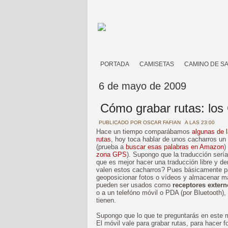
PORTADA
CAMISETAS
CAMINO DE S
6 de mayo de 2009
Cómo grabar rutas: los
PUBLICADO POR
OSCAR FAFIAN
A LAS 23:00
Hace un tiempo comparábamos
algunas de l
rutas
, hoy toca hablar de unos cacharros un
(prueba a
buscar esas palabras en Amazon
)
zona GPS
). Supongo que la traducción serí
que es mejor hacer una traducción libre y 
valen estos cacharros? Pues básicamente 
geoposicionar fotos o vídeos y almacenar ma
pueden ser usados como
receptores exter
o a un telefóno móvil o PDA (por Bluetooth),
tienen.
Supongo que lo que te preguntarás en este m
El móvil vale para grabar rutas, para hacer 