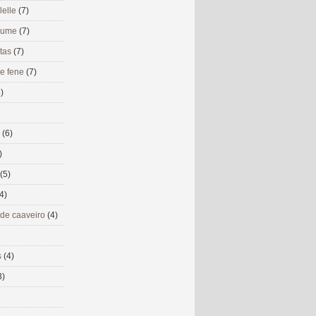
lelle
(7)
 eume
(7)
utas
(7)
de fene
(7)
)
s
(6)
)
(5)
4)
 de caaveiro
(4)
s
(4)
3)