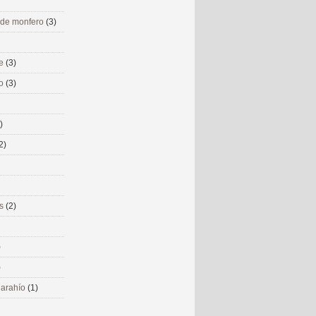
 de monfero
(3)
me
(3)
co
(3)
)
2)
ms
(2)
)
)
 narahío
(1)