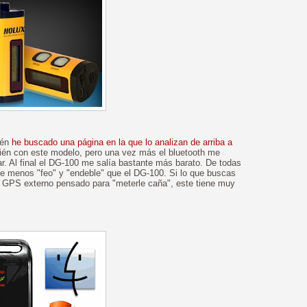
ién
he buscado una página en la que lo analizan de arriba a
ién con este modelo, pero una vez más el bluetooth me
r. Al final el DG-100 me salía bastante más barato. De todas
te menos "feo" y "endeble" que el DG-100. Si lo que buscas
o GPS externo pensado para "meterle caña", este tiene muy