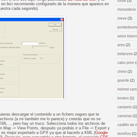
lorbé
(3)
as en bici recomiendo configurarlo de la manera que aparece en
muestra cada segundo).
monasterio
nieve
(3)
pontedeu
seixo blan
ares
(2)
betanzos
(2
cabo prior
(
chelo
(2)
goente
(2)
helmet ca
boston
(1)
campelo
(1
uieras descargar el contenido a un fichero seguro que te
canarias
(1
archivos (a mi también me lo parece) y creerás que no se
ML..., pero hay un truco: Selecciona todos los archivos de
castillo de
 en Map -> View Points, después ya podrás ir a File -> Export y
, es mejor exportarlo a GPX ya que al hacerlo a KML (
Google
doniños
(1)