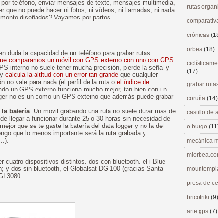
r por teléfono, enviar mensajes de texto, mensajes multimedia,
rutas orga
er que no puede hacer ni fotos, ni vídeos, ni llamadas, ni nada
ctamente diseñados? Vayamos por partes.
comparativ
crónicas
(1
orbea
(18)
en duda la capacidad de un teléfono para grabar rutas
l que comparamos un móvil con GPS externo con uno con GPS
ciclísticame
S interno no suele tener mucha precisión, pierde la señal y
(17)
 y
calcula la altitud con un error tan grande
que cualquier
 no vale para nada (el perfil de la ruta o
el índice de
grabar ruta
 lado un GPS externo funciona mucho mejor, tan bien con un
ogger no es un como un GPS externo que además puede grabar
coruña
(14)
 la batería
. Un móvil grabando una ruta no suele durar más de
castillo de
de llegar a funcionar durante 25 o 30 horas sin necesidad de
 mejor que se te gaste la batería del data logger y no la del
o burgo
(11
ngo que lo menos importante será la ruta grabada y
..).
mecánica m
miorbea.c
r cuatro dispositivos distintos, dos con bluetooth, el i-Blue
; y dos sin bluetooth, el Globalsat DG-100 (gracias Santa
mountempl
AGL3080.
presa de c
bricofriki
(9)
arte gps
(7)