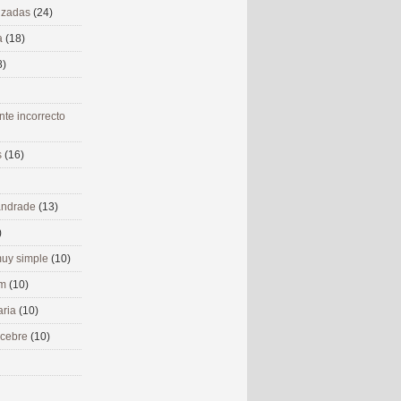
nizadas
(24)
a
(18)
8)
nte incorrecto
s
(16)
 andrade
(13)
)
uy simple
(10)
om
(10)
aria
(10)
ecebre
(10)