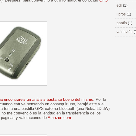
¿?). Después, para convertirlo a otro formato, el conocido
GPS
edr
(1)
libros
(1)
pantín
(1)
valdoviño
(
na encontraréis un análisis bastante bueno del mismo
. Por lo
cuando estuve pensando en conseguir uno, barajé este y al
a tenía una pastilla GPS externa bluetooth (una Nokia LD-3W)
 no me convenció es la lentitud en la transferencia de los
páginas y valoraciones de
Amazon.com.