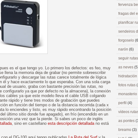
fervenza be
fragas del
planificar r
sendeiros 
forgoselo
(6
narón
(6)
seguir ruta
as neves
(5
pues es el que tengo yo. Lo primero los defectos: es feo, muy
se llena la memoria deja de grabar (no permite sobreescribir
hidratación
nfigurarlo y descargar las rutas carece totalmente de lógica
n él y hace exactamente lo que esperaba. Con una sola carga
fotos rutas
(
al de usuario, graba con bastante precisión las rutas, no
ue configurarlo ya que por defecto no la almacena), la conexión
monasterio
los cables ya que este modelo lleva el cable USB colgando
stante rápido y tiene tres modos de grabación que puedes
perfil
(4)
ión en función del tiempo o de la distancia recorrida (cada x
ta lo enciendes y listo, es muy rápido encontrando la posición
vídeos ruta
a del último sitio donde fue apagado), en frío (encendido en un
posición una vez que la pierde. Si sabes un poco de inglés
as pontes
(
tallada
, sino en castellano
esta descripción detallada
no está
breamo
(3)
as con el DG-100 aquí tengo publicadas
La Ruta del Surf
y la