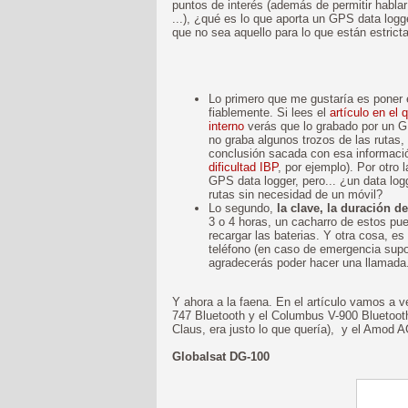
puntos de interés (además de permitir habla
...), ¿qué es lo que aporta un GPS data logg
que no sea aquello para lo que están estri
Lo primero que me gustaría es poner 
fiablemente. Si lees el
artículo en e
interno
verás que lo grabado por un GP
no graba algunos trozos de las rutas,
conclusión sacada con esa información
dificultad IBP
, por ejemplo). Por otro
GPS data logger, pero... ¿un data l
rutas sin necesidad de un móvil?
Lo segundo,
la clave, la duración de
3 o 4 horas, un cacharro de estos pue
recargar las baterias. Y otra cosa, es
teléfono (en caso de emergencia supo
agradecerás poder hacer una llamada.
Y ahora a la faena. En el artículo vamos a ve
747 Bluetooth y el Columbus V-900 Bluetooth
Claus, era justo lo que quería), y el Amod 
Globalsat DG-100