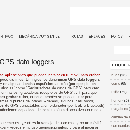
ANTIAGO
MECÁNICA MUY SIMPLE
RUTAS
ENLACES
FOTOS
 GPS data loggers
ETIQUET
as aplicaciones que puedes instalar en tu móvil para grabar
rutas
(98)
 poco distintos. En inglés los denominan
GPS data loggers
 y en algunas tiendas españolas también (por ejemplo, en
cómo
(65)
a algo así como "Registradores de datos de GPS" pero creo
miño
(29)
denominarlos "grabadores receptores de GPS". ¿Y para qué
para
grabar rutas
, aunque también se pueden usar para
humor
(26)
rcas o puntos de interés. Además, algunos (casi todos)
nos de GPS
conectables a un ordenador (por USB o Bluetooth)
magalofes
 añadiendo capacidad de localización a dispositivos que no lo
camino de 
omento es: ¿cuál es la ventaja de usar esto y no un móvil?
con nombre
fotos y vídeos e incluso geoposicionarlos, y para almacenar