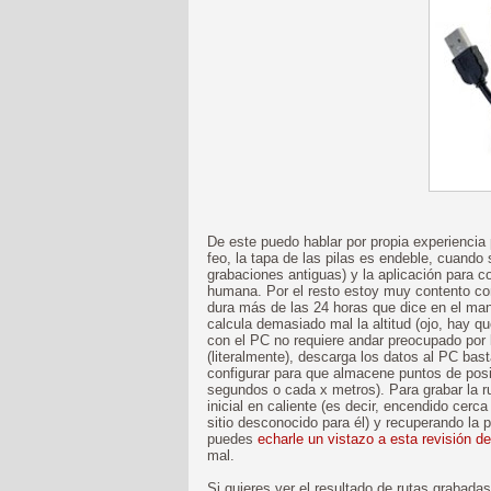
De este puedo hablar por propia experiencia 
feo, la tapa de las pilas es endeble, cuando 
grabaciones antiguas) y la aplicación para co
humana. Por el resto estoy muy contento co
dura más de las 24 horas que dice en el manu
calcula demasiado mal la altitud (ojo, hay q
con el PC no requiere andar preocupado por 
(literalmente), descarga los datos al PC ba
configurar para que almacene puntos de posic
segundos o cada x metros). Para grabar la ru
inicial en caliente (es decir, encendido cerc
sitio desconocido para él) y recuperando la 
puedes
echarle un vistazo a esta revisión de
mal.
Si quieres ver el resultado de rutas grabad