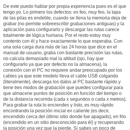
De este puedo hablar por propia experiencia pues es el que
tengo yo. Lo primero los defectos: es feo, muy feo, la tapa
de las pilas es endeble, cuando se llena la memoria deja de
grabar (no permite sobreescribir grabaciones antiguas) y la
aplicación para configurarlo y descargar las rutas carece
totalmente de lógica humana. Por el resto estoy muy
contento con él y hace exactamente lo que esperaba. Con
una sola carga dura más de las 24 horas que dice en el
manual de usuario, graba con bastante precisión las rutas,
no calcula demasiado mal la altitud (ojo, hay que
configurarlo ya que por defecto no la almacena), la
conexión con el PC no requiere andar preocupado por los
cables ya que este modelo lleva el cable USB colgando
(literalmente), descarga los datos al PC bastante rápido y
tiene tres modos de grabación que puedes configurar para
que almacene puntos de posición en función del tiempo o
de la distancia recorrida (cada x segundos o cada x metros).
Para grabar la ruta lo enciendes y listo, es muy rápido
encontrando la posición inicial en caliente (es decir,
encendido cerca del último sitio donde fue apagado), en frío
(encendido en un sitio desconocido para él) y recuperando
la posición una vez que la pierde. Si sabes un poco de