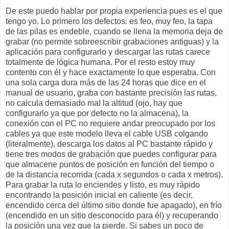
De este puedo hablar por propia experiencia pues es el que
tengo yo. Lo primero los defectos: es feo, muy feo, la tapa
de las pilas es endeble, cuando se llena la memoria deja de
grabar (no permite sobreescribir grabaciones antiguas) y la
aplicación para configurarlo y descargar las rutas carece
totalmente de lógica humana. Por el resto estoy muy
contento con él y hace exactamente lo que esperaba. Con
una sola carga dura más de las 24 horas que dice en el
manual de usuario, graba con bastante precisión las rutas,
no calcula demasiado mal la altitud (ojo, hay que
configurarlo ya que por defecto no la almacena), la
conexión con el PC no requiere andar preocupado por los
cables ya que este modelo lleva el cable USB colgando
(literalmente), descarga los datos al PC bastante rápido y
tiene tres modos de grabación que puedes configurar para
que almacene puntos de posición en función del tiempo o
de la distancia recorrida (cada x segundos o cada x metros).
Para grabar la ruta lo enciendes y listo, es muy rápido
encontrando la posición inicial en caliente (es decir,
encendido cerca del último sitio donde fue apagado), en frío
(encendido en un sitio desconocido para él) y recuperando
la posición una vez que la pierde. Si sabes un poco de