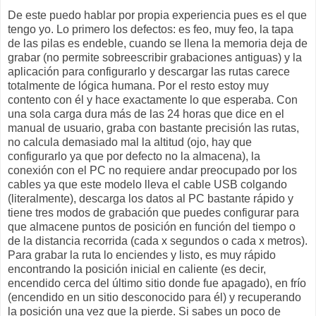
De este puedo hablar por propia experiencia pues es el que
tengo yo. Lo primero los defectos: es feo, muy feo, la tapa
de las pilas es endeble, cuando se llena la memoria deja de
grabar (no permite sobreescribir grabaciones antiguas) y la
aplicación para configurarlo y descargar las rutas carece
totalmente de lógica humana. Por el resto estoy muy
contento con él y hace exactamente lo que esperaba. Con
una sola carga dura más de las 24 horas que dice en el
manual de usuario, graba con bastante precisión las rutas,
no calcula demasiado mal la altitud (ojo, hay que
configurarlo ya que por defecto no la almacena), la
conexión con el PC no requiere andar preocupado por los
cables ya que este modelo lleva el cable USB colgando
(literalmente), descarga los datos al PC bastante rápido y
tiene tres modos de grabación que puedes configurar para
que almacene puntos de posición en función del tiempo o
de la distancia recorrida (cada x segundos o cada x metros).
Para grabar la ruta lo enciendes y listo, es muy rápido
encontrando la posición inicial en caliente (es decir,
encendido cerca del último sitio donde fue apagado), en frío
(encendido en un sitio desconocido para él) y recuperando
la posición una vez que la pierde. Si sabes un poco de