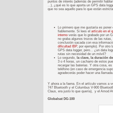
puntos de interés (además de permitir habla
...), ¿qué es lo que aporta un GPS data logg
que no sea aquello para lo que están estri
Lo primero que me gustaría es poner 
fiablemente. Si lees el
artículo en e
interno
verás que lo grabado por un GP
no graba algunos trozos de las rutas,
conclusión sacada con esa información
dificultad IBP
, por ejemplo). Por otro
GPS data logger, pero... ¿un data l
rutas sin necesidad de un móvil?
Lo segundo,
la clave, la duración de
3 o 4 horas, un cacharro de estos pue
recargar las baterias. Y otra cosa, es
teléfono (en caso de emergencia supo
agradecerás poder hacer una llamada.
Y ahora a la faena. En el artículo vamos a ve
747 Bluetooth y el Columbus V-900 Bluetooth
Claus, era justo lo que quería), y el Amod 
Globalsat DG-100