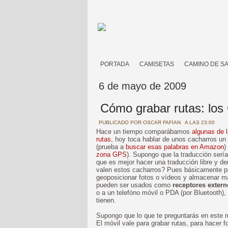
PORTADA
CAMISETAS
CAMINO DE S
6 de mayo de 2009
Cómo grabar rutas: los
PUBLICADO POR
OSCAR FAFIAN
A LAS 23:00
Hace un tiempo comparábamos
algunas de l
rutas
, hoy toca hablar de unos cacharros un
(prueba a
buscar esas palabras en Amazon
)
zona GPS
). Supongo que la traducción serí
que es mejor hacer una traducción libre y 
valen estos cacharros? Pues básicamente 
geoposicionar fotos o vídeos y almacenar ma
pueden ser usados como
receptores exter
o a un telefóno móvil o PDA (por Bluetooth),
tienen.
Supongo que lo que te preguntarás en este m
El móvil vale para grabar rutas, para hacer 