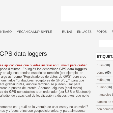
ANTIAGO
MECÁNICA MUY SIMPLE
RUTAS
ENLACES
FOTOS
 GPS data loggers
ETIQUET
as aplicaciones que puedes instalar en tu móvil para grabar
rutas
(98)
 poco distintos. En inglés los denominan
GPS data loggers
 y en algunas tiendas españolas también (por ejemplo, en
cómo
(65)
a algo así como "Registradores de datos de GPS" pero creo
miño
(29)
denominarlos "grabadores receptores de GPS". ¿Y para qué
para
grabar rutas
, aunque también se pueden usar para
humor
(26)
rcas o puntos de interés. Además, algunos (casi todos)
nos de GPS
conectables a un ordenador (por USB o Bluetooth)
magalofes
 añadiendo capacidad de localización a dispositivos que no lo
camino de 
omento es: ¿cuál es la ventaja de usar esto y no un móvil?
con nombre
fotos y vídeos e incluso geoposicionarlos, y para almacenar