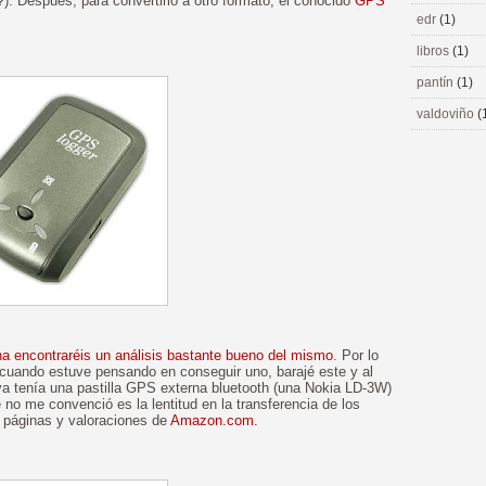
¿?). Después, para convertirlo a otro formato, el conocido
GPS
edr
(1)
libros
(1)
pantín
(1)
valdoviño
(
na encontraréis un análisis bastante bueno del mismo
. Por lo
cuando estuve pensando en conseguir uno, barajé este y al
a tenía una pastilla GPS externa bluetooth (una Nokia LD-3W)
 no me convenció es la lentitud en la transferencia de los
páginas y valoraciones de
Amazon.com.