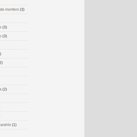
 de monfero
(3)
me
(3)
co
(3)
)
2)
ms
(2)
)
)
 narahío
(1)