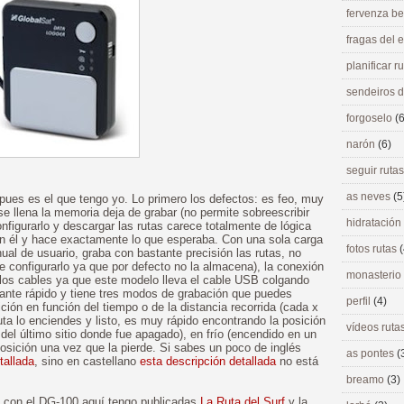
fervenza be
fragas del
planificar r
sendeiros 
forgoselo
(6
narón
(6)
seguir ruta
as neves
(5
pues es el que tengo yo. Lo primero los defectos: es feo, muy
se llena la memoria deja de grabar (no permite sobreescribir
hidratación
nfigurarlo y descargar las rutas carece totalmente de lógica
n él y hace exactamente lo que esperaba. Con una sola carga
fotos rutas
(
al de usuario, graba con bastante precisión las rutas, no
ue configurarlo ya que por defecto no la almacena), la conexión
monasterio
los cables ya que este modelo lleva el cable USB colgando
stante rápido y tiene tres modos de grabación que puedes
perfil
(4)
ión en función del tiempo o de la distancia recorrida (cada x
ta lo enciendes y listo, es muy rápido encontrando la posición
vídeos ruta
a del último sitio donde fue apagado), en frío (encendido en un
posición una vez que la pierde. Si sabes un poco de inglés
as pontes
(
tallada
, sino en castellano
esta descripción detallada
no está
breamo
(3)
as con el DG-100 aquí tengo publicadas
La Ruta del Surf
y la