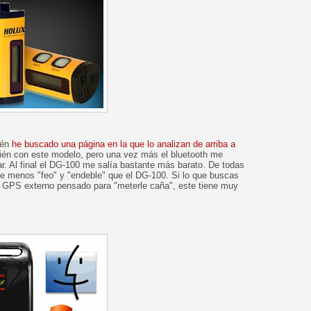
ién
he buscado una página en la que lo analizan de arriba a
ién con este modelo, pero una vez más el bluetooth me
r. Al final el DG-100 me salía bastante más barato. De todas
te menos "feo" y "endeble" que el DG-100. Si lo que buscas
o GPS externo pensado para "meterle caña", este tiene muy