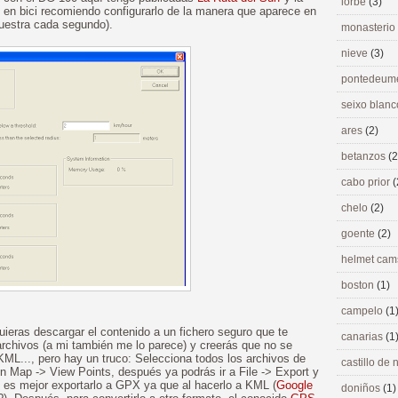
lorbé
(3)
as en bici recomiendo configurarlo de la manera que aparece en
muestra cada segundo).
monasterio
nieve
(3)
pontedeu
seixo blan
ares
(2)
betanzos
(2
cabo prior
(
chelo
(2)
goente
(2)
helmet ca
boston
(1)
campelo
(1
uieras descargar el contenido a un fichero seguro que te
canarias
(1
archivos (a mi también me lo parece) y creerás que no se
ML..., pero hay un truco: Selecciona todos los archivos de
castillo de
 en Map -> View Points, después ya podrás ir a File -> Export y
, es mejor exportarlo a GPX ya que al hacerlo a KML (
Google
doniños
(1)