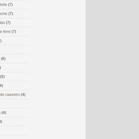
lelle
(7)
 eume
(7)
utas
(7)
de fene
(7)
)
s
(6)
)
(5)
4)
 de caaveiro
(4)
s
(4)
3)