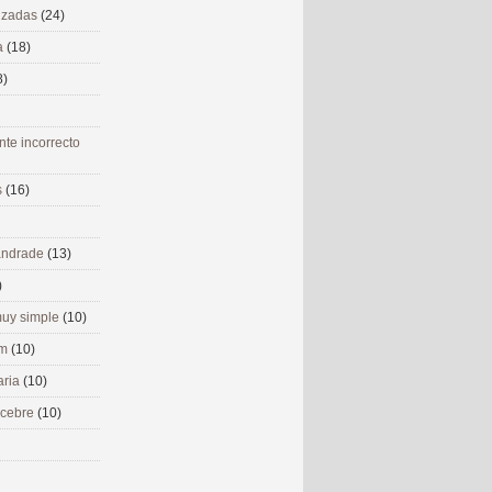
nizadas
(24)
a
(18)
8)
nte incorrecto
s
(16)
 andrade
(13)
)
uy simple
(10)
om
(10)
aria
(10)
ecebre
(10)