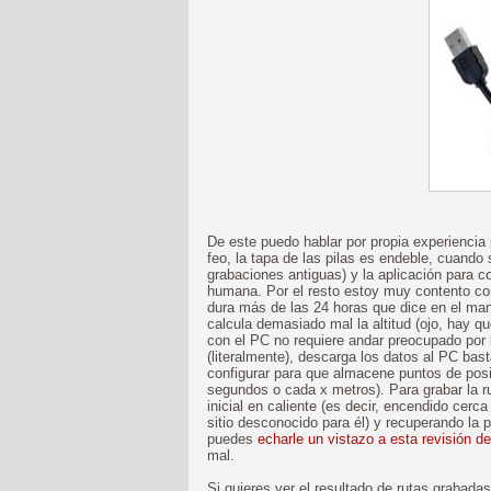
De este puedo hablar por propia experiencia 
feo, la tapa de las pilas es endeble, cuando 
grabaciones antiguas) y la aplicación para co
humana. Por el resto estoy muy contento co
dura más de las 24 horas que dice en el manu
calcula demasiado mal la altitud (ojo, hay q
con el PC no requiere andar preocupado por 
(literalmente), descarga los datos al PC ba
configurar para que almacene puntos de posic
segundos o cada x metros). Para grabar la ru
inicial en caliente (es decir, encendido cerc
sitio desconocido para él) y recuperando la 
puedes
echarle un vistazo a esta revisión de
mal.
Si quieres ver el resultado de rutas grabad