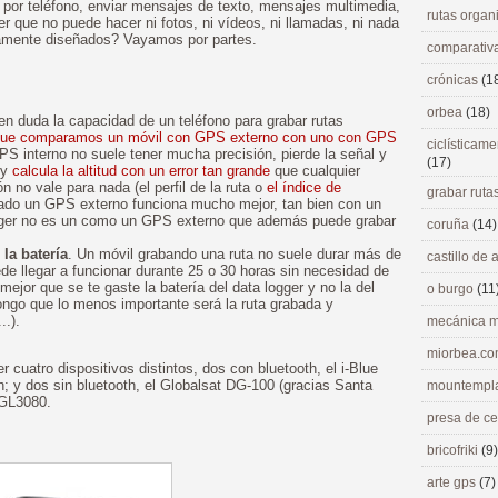
r por teléfono, enviar mensajes de texto, mensajes multimedia,
rutas orga
er que no puede hacer ni fotos, ni vídeos, ni llamadas, ni nada
ctamente diseñados? Vayamos por partes.
comparativ
crónicas
(1
orbea
(18)
en duda la capacidad de un teléfono para grabar rutas
l que comparamos un móvil con GPS externo con uno con GPS
ciclísticame
S interno no suele tener mucha precisión, pierde la señal y
(17)
 y
calcula la altitud con un error tan grande
que cualquier
 no vale para nada (el perfil de la ruta o
el índice de
grabar ruta
 lado un GPS externo funciona mucho mejor, tan bien con un
ogger no es un como un GPS externo que además puede grabar
coruña
(14)
 la batería
. Un móvil grabando una ruta no suele durar más de
castillo de
de llegar a funcionar durante 25 o 30 horas sin necesidad de
 mejor que se te gaste la batería del data logger y no la del
o burgo
(11
ngo que lo menos importante será la ruta grabada y
..).
mecánica m
miorbea.c
r cuatro dispositivos distintos, dos con bluetooth, el i-Blue
; y dos sin bluetooth, el Globalsat DG-100 (gracias Santa
mountempl
AGL3080.
presa de c
bricofriki
(9)
arte gps
(7)