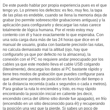
De este puedo hablar por propia experiencia pues es el que
tengo yo. Lo primero los defectos: es feo, muy feo, la tapa
de las pilas es endeble, cuando se llena la memoria deja de
grabar (no permite sobreescribir grabaciones antiguas) y la
aplicación para configurarlo y descargar las rutas carece
totalmente de lógica humana. Por el resto estoy muy
contento con él y hace exactamente lo que esperaba. Con
una sola carga dura más de las 24 horas que dice en el
manual de usuario, graba con bastante precisión las rutas,
no calcula demasiado mal la altitud (ojo, hay que
configurarlo ya que por defecto no la almacena), la
conexión con el PC no requiere andar preocupado por los
cables ya que este modelo lleva el cable USB colgando
(literalmente), descarga los datos al PC bastante rápido y
tiene tres modos de grabación que puedes configurar para
que almacene puntos de posición en función del tiempo o
de la distancia recorrida (cada x segundos o cada x metros).
Para grabar la ruta lo enciendes y listo, es muy rápido
encontrando la posición inicial en caliente (es decir,
encendido cerca del último sitio donde fue apagado), en frío
(encendido en un sitio desconocido para él) y recuperando
la posición una vez que la pierde. Si sabes un poco de