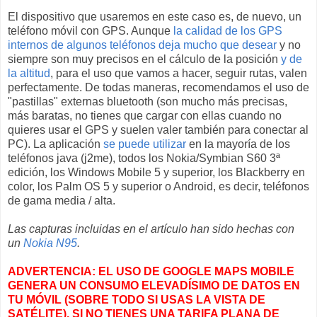
El dispositivo que usaremos en este caso es, de nuevo, un
teléfono móvil con GPS. Aunque
la calidad de los GPS
internos de algunos teléfonos deja mucho que desear
y no
siempre son muy precisos en el cálculo de la posición
y de
la altitud
, para el uso que vamos a hacer, seguir rutas, valen
perfectamente. De todas maneras, recomendamos el uso de
"pastillas" externas bluetooth (son mucho más precisas,
más baratas, no tienes que cargar con ellas cuando no
quieres usar el GPS y suelen valer también para conectar al
PC). La aplicación
se puede utilizar
en la mayoría de los
teléfonos java (j2me), todos los Nokia/Symbian S60 3ª
edición, los Windows Mobile 5 y superior, los Blackberry en
color, los Palm OS 5 y superior o Android, es decir, teléfonos
de gama media / alta.
Las capturas incluidas en el artículo han sido hechas con
un
Nokia N95
.
ADVERTENCIA: EL USO DE GOOGLE MAPS MOBILE
GENERA UN CONSUMO ELEVADÍSIMO DE DATOS EN
TU MÓVIL (SOBRE TODO SI USAS LA VISTA DE
SATÉLITE). SI NO TIENES UNA TARIFA PLANA DE