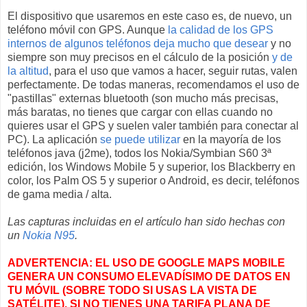
El dispositivo que usaremos en este caso es, de nuevo, un
teléfono móvil con GPS. Aunque
la calidad de los GPS
internos de algunos teléfonos deja mucho que desear
y no
siempre son muy precisos en el cálculo de la posición
y de
la altitud
, para el uso que vamos a hacer, seguir rutas, valen
perfectamente. De todas maneras, recomendamos el uso de
"pastillas" externas bluetooth (son mucho más precisas,
más baratas, no tienes que cargar con ellas cuando no
quieres usar el GPS y suelen valer también para conectar al
PC). La aplicación
se puede utilizar
en la mayoría de los
teléfonos java (j2me), todos los Nokia/Symbian S60 3ª
edición, los Windows Mobile 5 y superior, los Blackberry en
color, los Palm OS 5 y superior o Android, es decir, teléfonos
de gama media / alta.
Las capturas incluidas en el artículo han sido hechas con
un
Nokia N95
.
ADVERTENCIA: EL USO DE GOOGLE MAPS MOBILE
GENERA UN CONSUMO ELEVADÍSIMO DE DATOS EN
TU MÓVIL (SOBRE TODO SI USAS LA VISTA DE
SATÉLITE). SI NO TIENES UNA TARIFA PLANA DE