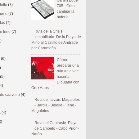
Gamin Edge
lelle
(7)
705 - Cómo
cambiar la
 eume
(7)
batería
utas
(7)
Ruta de la Crisis
de fene
(7)
Inmobiliaria: De la Playa de
)
Miño al Castillo de Andrade
por Carantoña
s
(6)
Cómo
preparar una
)
ruta antes de
(5)
hacerla:
Dibujarla con
4)
OruxMaps
 de caaveiro
(4)
Ruta de Tarzán: Magalofes
- Barcia - Belelle - Fene -
Magalofes
s
(4)
3)
Ruta del Contraste: Playa
de Campelo - Cabo Prior -
Narón