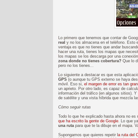
Lo primero que tenemos que contar de Goog
real
y no los almacena en el teléfono. Esto 
ventaja es que no tienes que andar buscand
hacer una ruta, tienes los mapas que necesi
los mapas se los descarga por una conexió
zona donde no tienes cobertura?
Que lo d
pero no los tienes...
Lo siguiente a destacar es que esta aplicac
GPS
(o aunque tu GPS externo se haya desca
móvil. Eso si,
el margen de error es tan gra
un aprieto. Por otro lado, es capaz de calcula
información del tráfico (en algunos sitios). 
de satélite y una vista híbrida que mezcla la
Cómo seguir rutas
Todo lo que he explicado hasta ahora no es
que ha escrito la gente de Google
. Lo que y
una ruta
para que te la dibuje en el mapa. V
Supongamos que quieres repetir
la ruta del 