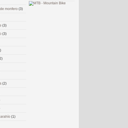
 de monfero
(3)
me
(3)
co
(3)
)
2)
ms
(2)
)
)
 narahío
(1)