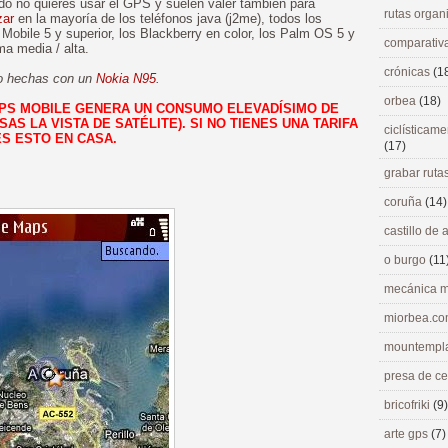
ndo no quieres usar el GPS y suelen valer también para
rutas orga
zar
en la mayoría de los teléfonos java (j2me), todos los
obile 5 y superior, los Blackberry en color, los Palm OS 5 y
comparativ
ma media / alta.
crónicas
(1
ido hechas con un
Nokia N95
.
orbea
(18)
PS MOBILE GENERA UN CONSUMO ELEVADÍSIMO DE
AS LA VISTA DE SATÉLITE). SI NO TIENES UNA TARIFA
ciclísticame
S ESTO EN CASA.
(17)
grabar ruta
coruña
(14)
castillo de
o burgo
(11
mecánica m
miorbea.c
mountempl
presa de c
bricofriki
(9)
arte gps
(7)