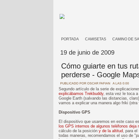
PORTADA
CAMISETAS
CAMINO DE S
19 de junio de 2009
Cómo guiarte en tus rut
perderse - Google Map
PUBLICADO POR
OSCAR FAFIAN
A LAS 0:00
Segundo artículo de la serie de explicacione
explicábamos Trekbuddy
, esta vez le toca 
Google Earth (salvando las distancias, claro
vamos a explicar una manera algo friki (otra
Dispositivo GPS
El dispositivo que usaremos en este caso e
los GPS internos de algunos teléfonos deja
cálculo de la posición
y de la altitud
, para e
todas maneras, recomendamos el uso de "pa