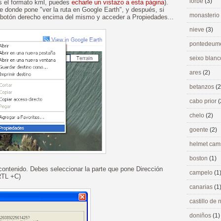
lorbé
(3)
es el formato kml, puedes
echarle un vistazo a esta página
).
e donde pone "ver la ruta en Google Earth", y después, si
monasterio
l botón derecho encima del mismo y acceder a Propiedades...
nieve
(3)
pontedeu
seixo blan
ares
(2)
betanzos
(2
cabo prior
(
chelo
(2)
goente
(2)
helmet ca
boston
(1)
 contenido. Debes seleccionar la parte que pone Dirección
campelo
(1
RTL +C)
canarias
(1
castillo de
doniños
(1)