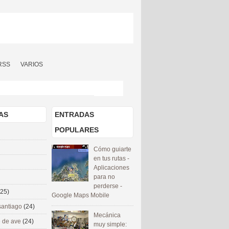
RSS
VARIOS
AS
ENTRADAS
POPULARES
Cómo guiarte
en tus rutas -
Aplicaciones
para no
perderse -
(25)
Google Maps Mobile
santiago
(24)
Mecánica
 de ave
(24)
muy simple: