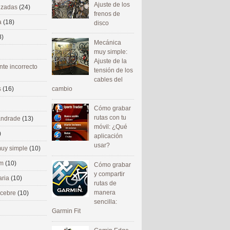
Ajuste de los
nizadas
(24)
frenos de
a
(18)
disco
8)
Mecánica
muy simple:
Ajuste de la
nte incorrecto
tensión de los
cables del
cambio
s
(16)
Cómo grabar
rutas con tu
 andrade
(13)
móvil: ¿Qué
)
aplicación
usar?
uy simple
(10)
om
(10)
Cómo grabar
y compartir
aria
(10)
rutas de
manera
ecebre
(10)
sencilla:
Garmin Fit