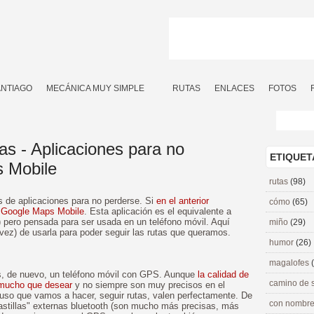
ANTIAGO
MECÁNICA MUY SIMPLE
RUTAS
ENLACES
FOTOS
as - Aplicaciones para no
ETIQUET
s Mobile
rutas
(98)
s de aplicaciones para no perderse. Si
en el anterior
cómo
(65)
a
Google Maps Mobile
. Esta aplicación es el equivalente a
) pero pensada para ser usada en un teléfono móvil. Aquí
miño
(29)
 vez) de usarla para poder seguir las rutas que queramos.
humor
(26)
magalofes
s, de nuevo, un teléfono móvil con GPS. Aunque
la calidad de
camino de 
 mucho que desear
y no siempre son muy precisos en el
l uso que vamos a hacer, seguir rutas, valen perfectamente. De
con nombre
stillas" externas bluetooth (son mucho más precisas, más