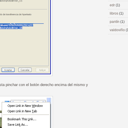
edr
(1)
libros
(1)
pantín
(1)
valdoviño
(
asta pinchar con el botón derecho encima del mismo y