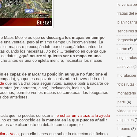
fervenza be
fragas del
planificar r
sendeiros 
le Maps Mobile es que
se descarga los mapas en tiempo
forgoselo
(6
es una ventaja, pero al mismo tiempo un inconveniente. La
o los mapas o preocupándote por descargártelos antes de
narón
(6)
tas cuando los necesitas, ¿o no? ... teniendo en cuenta que
n de datos,
¿qué ocurre si quieres ver un mapa en una
seguir ruta
icho antes es una completa mentira, necesitas los mapas
as neves
(5
ión
es capaz de marcar tu posición aunque no funcione el
hidratación
rgado), ya que es capaz de localizarte a través de la red
nde
que no valdría para seguir rutas, aunque podría sacarte de
fotos rutas
(
r rutas (en carretera, claro), incluyendo, incluso, la
Y además, permite ver los mapas de carreteras, las fotografías
monasterio
s dos anteriores.
perfil
(4)
vídeos ruta
 nada que no puedas conocer si
le echas un vistazo a la ayuda
a no es tan conocido es la
manera en la que puedes añadir
as pontes
(
amos a explicar esto en detalle con un ejemplo.
breamo
(3)
Olor a Vaca
, para ello tienes que saber la dirección del fichero