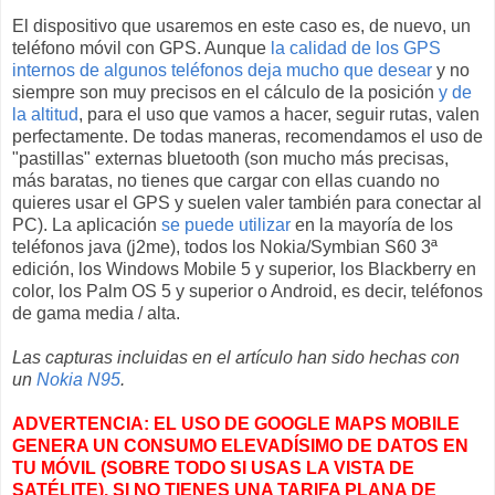
El dispositivo que usaremos en este caso es, de nuevo, un
teléfono móvil con GPS. Aunque
la calidad de los GPS
internos de algunos teléfonos deja mucho que desear
y no
siempre son muy precisos en el cálculo de la posición
y de
la altitud
, para el uso que vamos a hacer, seguir rutas, valen
perfectamente. De todas maneras, recomendamos el uso de
"pastillas" externas bluetooth (son mucho más precisas,
más baratas, no tienes que cargar con ellas cuando no
quieres usar el GPS y suelen valer también para conectar al
PC). La aplicación
se puede utilizar
en la mayoría de los
teléfonos java (j2me), todos los Nokia/Symbian S60 3ª
edición, los Windows Mobile 5 y superior, los Blackberry en
color, los Palm OS 5 y superior o Android, es decir, teléfonos
de gama media / alta.
Las capturas incluidas en el artículo han sido hechas con
un
Nokia N95
.
ADVERTENCIA: EL USO DE GOOGLE MAPS MOBILE
GENERA UN CONSUMO ELEVADÍSIMO DE DATOS EN
TU MÓVIL (SOBRE TODO SI USAS LA VISTA DE
SATÉLITE). SI NO TIENES UNA TARIFA PLANA DE