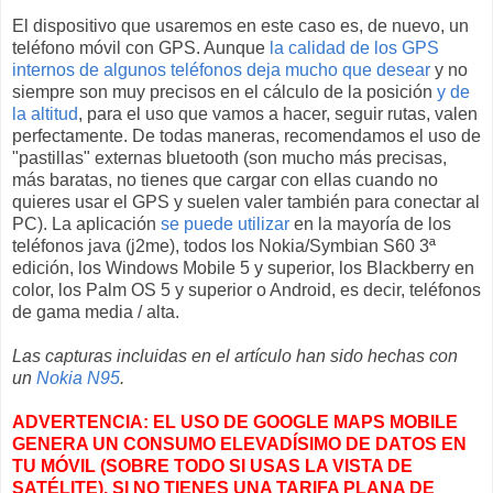
El dispositivo que usaremos en este caso es, de nuevo, un
teléfono móvil con GPS. Aunque
la calidad de los GPS
internos de algunos teléfonos deja mucho que desear
y no
siempre son muy precisos en el cálculo de la posición
y de
la altitud
, para el uso que vamos a hacer, seguir rutas, valen
perfectamente. De todas maneras, recomendamos el uso de
"pastillas" externas bluetooth (son mucho más precisas,
más baratas, no tienes que cargar con ellas cuando no
quieres usar el GPS y suelen valer también para conectar al
PC). La aplicación
se puede utilizar
en la mayoría de los
teléfonos java (j2me), todos los Nokia/Symbian S60 3ª
edición, los Windows Mobile 5 y superior, los Blackberry en
color, los Palm OS 5 y superior o Android, es decir, teléfonos
de gama media / alta.
Las capturas incluidas en el artículo han sido hechas con
un
Nokia N95
.
ADVERTENCIA: EL USO DE GOOGLE MAPS MOBILE
GENERA UN CONSUMO ELEVADÍSIMO DE DATOS EN
TU MÓVIL (SOBRE TODO SI USAS LA VISTA DE
SATÉLITE). SI NO TIENES UNA TARIFA PLANA DE