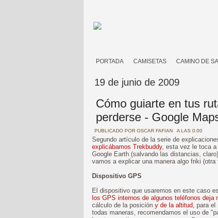
PORTADA
CAMISETAS
CAMINO DE S
19 de junio de 2009
Cómo guiarte en tus rut
perderse - Google Map
PUBLICADO POR
OSCAR FAFIAN
A LAS 0:00
Segundo artículo de la serie de explicacione
explicábamos Trekbuddy
, esta vez le toca 
Google Earth (salvando las distancias, claro
vamos a explicar una manera algo friki (otra
Dispositivo GPS
El dispositivo que usaremos en este caso e
los GPS internos de algunos teléfonos deja
cálculo de la posición
y de la altitud
, para e
todas maneras, recomendamos el uso de "pa