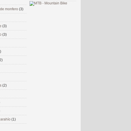
 de monfero
(3)
me
(3)
co
(3)
)
2)
ms
(2)
)
)
 narahío
(1)