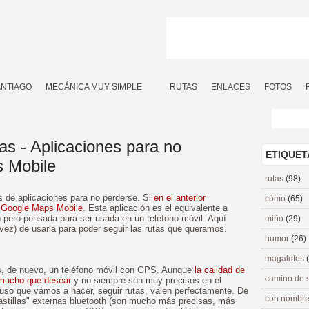
ANTIAGO
MECÁNICA MUY SIMPLE
RUTAS
ENLACES
FOTOS
as - Aplicaciones para no
ETIQUET
s Mobile
rutas
(98)
s de aplicaciones para no perderse. Si
en el anterior
cómo
(65)
a
Google Maps Mobile
. Esta aplicación es el equivalente a
) pero pensada para ser usada en un teléfono móvil. Aquí
miño
(29)
 vez) de usarla para poder seguir las rutas que queramos.
humor
(26)
magalofes
s, de nuevo, un teléfono móvil con GPS. Aunque
la calidad de
camino de 
 mucho que desear
y no siempre son muy precisos en el
l uso que vamos a hacer, seguir rutas, valen perfectamente. De
con nombre
stillas" externas bluetooth (son mucho más precisas, más