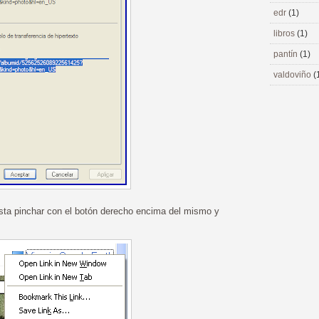
edr
(1)
libros
(1)
pantín
(1)
valdoviño
(
asta pinchar con el botón derecho encima del mismo y