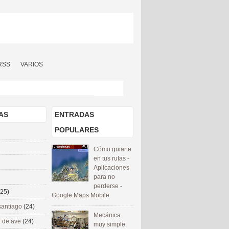
RSS
VARIOS
AS
ENTRADAS
POPULARES
Cómo guiarte
en tus rutas -
Aplicaciones
para no
perderse -
(25)
Google Maps Mobile
santiago
(24)
Mecánica
 de ave
(24)
muy simple: