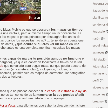
fervenza be
fragas del
planificar r
sendeiros 
le Maps Mobile es que
se descarga los mapas en tiempo
forgoselo
(6
es una ventaja, pero al mismo tiempo un inconveniente. La
o los mapas o preocupándote por descargártelos antes de
narón
(6)
tas cuando los necesitas, ¿o no? ... teniendo en cuenta que
n de datos,
¿qué ocurre si quieres ver un mapa en una
seguir ruta
icho antes es una completa mentira, necesitas los mapas
as neves
(5
ión
es capaz de marcar tu posición aunque no funcione el
hidratación
rgado), ya que es capaz de localizarte a través de la red
nde
que no valdría para seguir rutas, aunque podría sacarte de
fotos rutas
(
r rutas (en carretera, claro), incluyendo, incluso, la
Y además, permite ver los mapas de carreteras, las fotografías
monasterio
s dos anteriores.
perfil
(4)
vídeos ruta
 nada que no puedas conocer si
le echas un vistazo a la ayuda
a no es tan conocido es la
manera en la que puedes añadir
as pontes
(
amos a explicar esto en detalle con un ejemplo.
breamo
(3)
Olor a Vaca
, para ello tienes que saber la dirección del fichero