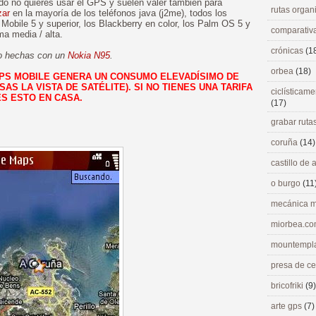
ndo no quieres usar el GPS y suelen valer también para
rutas orga
zar
en la mayoría de los teléfonos java (j2me), todos los
obile 5 y superior, los Blackberry en color, los Palm OS 5 y
comparativ
ma media / alta.
crónicas
(1
ido hechas con un
Nokia N95
.
orbea
(18)
PS MOBILE GENERA UN CONSUMO ELEVADÍSIMO DE
AS LA VISTA DE SATÉLITE). SI NO TIENES UNA TARIFA
ciclísticame
S ESTO EN CASA.
(17)
grabar ruta
coruña
(14)
castillo de
o burgo
(11
mecánica m
miorbea.c
mountempl
presa de c
bricofriki
(9)
arte gps
(7)