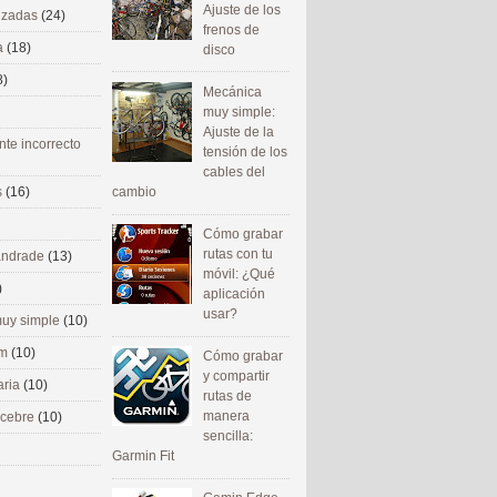
Ajuste de los
nizadas
(24)
frenos de
a
(18)
disco
8)
Mecánica
muy simple:
Ajuste de la
nte incorrecto
tensión de los
cables del
cambio
s
(16)
Cómo grabar
rutas con tu
 andrade
(13)
móvil: ¿Qué
)
aplicación
usar?
uy simple
(10)
om
(10)
Cómo grabar
y compartir
aria
(10)
rutas de
manera
ecebre
(10)
sencilla:
Garmin Fit