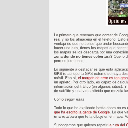
Lo primero que tenemos que contar de Goog
real
y no los almacena en el teléfono. Esto 
ventaja es que no tienes que andar buscand
hacer una ruta, tienes los mapas que necesi
los mapas se los descarga por una conexió
zona donde no tienes cobertura?
Que lo d
pero no los tienes...
Lo siguiente a destacar es que esta aplicac
GPS
(o aunque tu GPS externo se haya desca
móvil. Eso si,
el margen de error es tan gra
un aprieto. Por otro lado, es capaz de calcula
información del tráfico (en algunos sitios). 
de satélite y una vista híbrida que mezcla la
Cómo seguir rutas
Todo lo que he explicado hasta ahora no es
que ha escrito la gente de Google
. Lo que y
una ruta
para que te la dibuje en el mapa. V
Supongamos que quieres repetir
la ruta del 