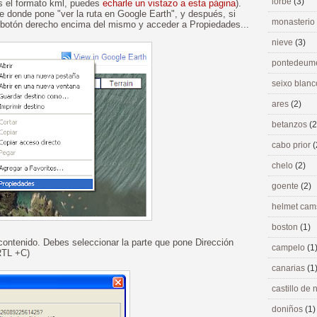
lorbé
(3)
es el formato kml, puedes
echarle un vistazo a esta página
).
e donde pone "ver la ruta en Google Earth", y después, si
monasterio
l botón derecho encima del mismo y acceder a Propiedades...
nieve
(3)
pontedeu
seixo blan
ares
(2)
betanzos
(2
cabo prior
(
chelo
(2)
goente
(2)
helmet ca
boston
(1)
 contenido. Debes seleccionar la parte que pone Dirección
campelo
(1
RTL +C)
canarias
(1
castillo de
doniños
(1)