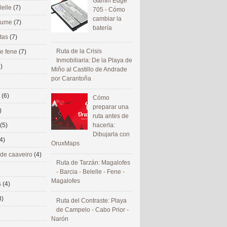
Gamin Edge
lelle
(7)
705 - Cómo
cambiar la
 eume
(7)
batería
utas
(7)
Ruta de la Crisis
de fene
(7)
Inmobiliaria: De la Playa de
)
Miño al Castillo de Andrade
por Carantoña
s
(6)
Cómo
preparar una
)
ruta antes de
(5)
hacerla:
Dibujarla con
4)
OruxMaps
 de caaveiro
(4)
Ruta de Tarzán: Magalofes
- Barcia - Belelle - Fene -
Magalofes
s
(4)
3)
Ruta del Contraste: Playa
de Campelo - Cabo Prior -
Narón