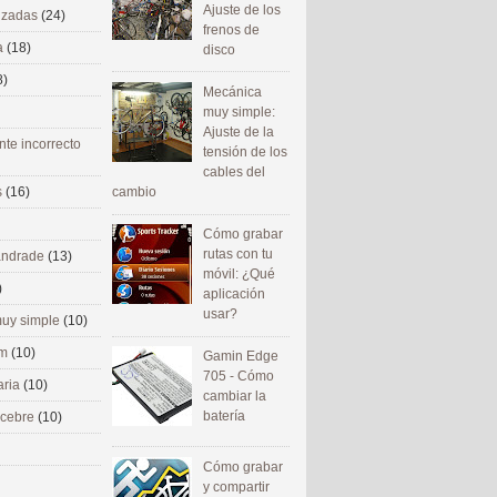
Ajuste de los
nizadas
(24)
frenos de
a
(18)
disco
8)
Mecánica
muy simple:
Ajuste de la
nte incorrecto
tensión de los
cables del
cambio
s
(16)
Cómo grabar
rutas con tu
 andrade
(13)
móvil: ¿Qué
)
aplicación
usar?
uy simple
(10)
om
(10)
Gamin Edge
705 - Cómo
aria
(10)
cambiar la
batería
ecebre
(10)
Cómo grabar
y compartir