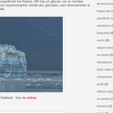
 expedición fue Alaska. Allí hay un glaciar con su nombre,
fervenza be
tios impresionantes donde dos glaciares caen directamente al
ida.
fragas del
planificar r
sendeiros 
forgoselo
(6
narón
(6)
seguir ruta
as neves
(5
hidratación
fotos rutas
(
monasterio
perfil
(4)
vídeos ruta
 Hubbard - foto de
ofafian
as pontes
(
breamo
(3)