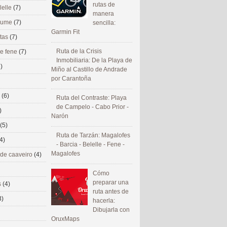
rutas de
lelle
(7)
manera
 eume
(7)
sencilla:
Garmin Fit
utas
(7)
Ruta de la Crisis
de fene
(7)
Inmobiliaria: De la Playa de
)
Miño al Castillo de Andrade
por Carantoña
s
(6)
Ruta del Contraste: Playa
de Campelo - Cabo Prior -
)
Narón
(5)
Ruta de Tarzán: Magalofes
4)
- Barcia - Belelle - Fene -
Magalofes
 de caaveiro
(4)
Cómo
preparar una
s
(4)
ruta antes de
3)
hacerla:
Dibujarla con
OruxMaps