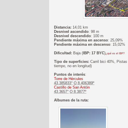
Distancia:
14,01 km
Desnivel ascendido
: 98 m
Desnivel descendido
: 100 m
Pendiente máxima en ascenso
: 25,09%
Pendiente máxima en descenso
: 15,02%
Dificultad:
Baja (
IBP: 17 BYC
)
¿qué es el IBP?
Tipo de superficies:
Carril bici 40%, Pista
tiempo, no en longitud)
Puntos de interés
:
Torre de Hércules
43.385833°
O 8.406389º
Castillo de San Antón
43.3657°
O 8.3877º
Albumes de la ruta: