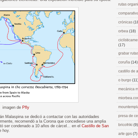
rutas orga
comparativ
crónicas
(1
orbea
(18)
ciclísticame
(17)
grabar ruta
coruña
(14)
castillo de
o burgo
(11
mecánica m
miorbea.c
mountempl
imagen de
Pfly
presa de c
tán Malaspina se dedicó a contactar con las autoridades
riormente, recomendó a la Corona que concediese una amplia
bricofriki
(9)
tó ser condenado a 10 años de cárcel... en el
Castillo de San
e hoy.
arte gps
(7)