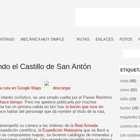
ANTIAGO
MECÁNICA MUY SIMPLE
RUTAS
ENLACES
FOTOS
ndo el Castillo de San Antón
ETIQUET
rutas
(98)
la ruta en Google Maps
descargar
cómo
(65)
nterés ciclístico, es una simple vuelta por el Paseo Marítimo
miño
(29)
 hace tiempo
. Pero me apetece publicarla por muchos
sta fue mi primera salida en bici tras
la lesión que tuve en
humor
(26)
ce hablar del personaje que da nombre al título de la ruta,
magalofes
desempeñó su carrera a las órdenes de la
Real Armada
camino de 
xpedición científica, la
Expedición Malaspina
que se llevó a
 se compusieron mapas, se hicieron catálogos de minerales y
con nombre
igaciones científicas. Una expedición increíble para su época.