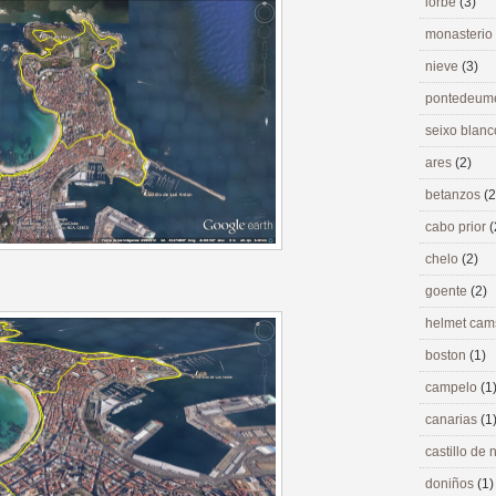
lorbé
(3)
monasterio
nieve
(3)
pontedeu
seixo blan
ares
(2)
betanzos
(2
cabo prior
(
chelo
(2)
goente
(2)
helmet ca
boston
(1)
campelo
(1
canarias
(1
castillo de
doniños
(1)