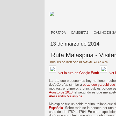
PORTADA
CAMISETAS
CAMINO DE S
13 de marzo de 2014
Ruta Malaspina - Visita
PUBLICADO POR
OSCAR FAFIAN
A LAS 0:00
ver la ruta en Google Earth
ver 
La ruta que proponemos hoy no tiene mucho i
de A Coruña, similar a
otras que ya publiqué
motivos: el primero, y principal, es porque e
Agosto de 2013
; el segundo es que me apete
Alessandro Malaspina
.
Malaspina fue un noble marino italiano que 
Española
. Sobre todo se le conoce por una e
cabo desde 1789 a 1794. En esta expedición
de flora y se culminaron otras muchas invest