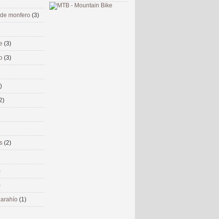
 de monfero
(3)
me
(3)
co
(3)
)
2)
ms
(2)
)
)
 narahío
(1)