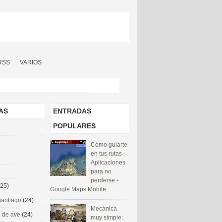
RSS
VARIOS
AS
ENTRADAS
POPULARES
Cómo guiarte
en tus rutas -
Aplicaciones
para no
perderse -
(25)
Google Maps Mobile
santiago
(24)
Mecánica
 de ave
(24)
muy simple: