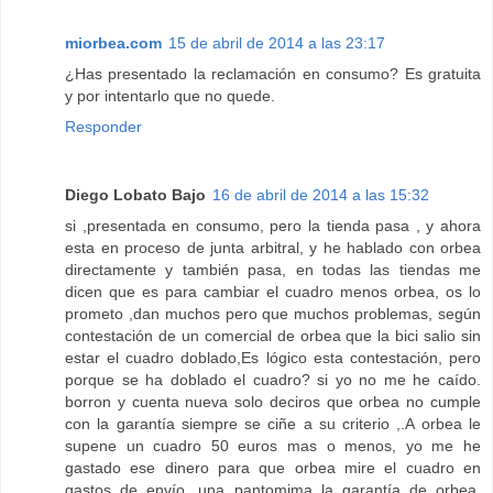
miorbea.com
15 de abril de 2014 a las 23:17
¿Has presentado la reclamación en consumo? Es gratuita
y por intentarlo que no quede.
Responder
Diego Lobato Bajo
16 de abril de 2014 a las 15:32
si ,presentada en consumo, pero la tienda pasa , y ahora
esta en proceso de junta arbitral, y he hablado con orbea
directamente y también pasa, en todas las tiendas me
dicen que es para cambiar el cuadro menos orbea, os lo
prometo ,dan muchos pero que muchos problemas, según
contestación de un comercial de orbea que la bici salio sin
estar el cuadro doblado,Es lógico esta contestación, pero
porque se ha doblado el cuadro? si yo no me he caído.
borron y cuenta nueva solo deciros que orbea no cumple
con la garantía siempre se ciñe a su criterio ,.A orbea le
supene un cuadro 50 euros mas o menos, yo me he
gastado ese dinero para que orbea mire el cuadro en
gastos de envío .una pantomima la garantía de orbea.