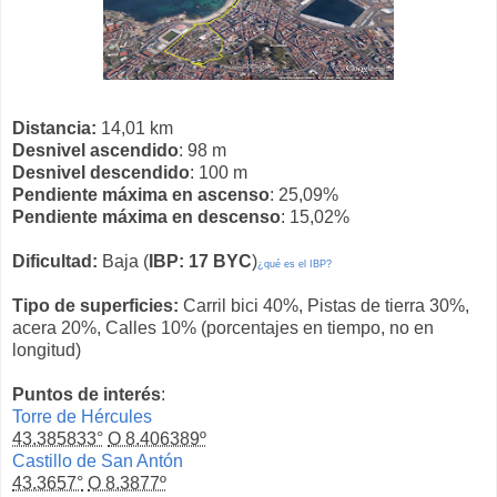
Distancia:
14,01 km
Desnivel ascendido
: 98 m
Desnivel descendido
: 100 m
Pendiente máxima en ascenso
: 25,09%
Pendiente máxima en descenso
: 15,02%
Dificultad:
Baja (
IBP: 17 BYC
)
¿qué es el IBP?
Tipo de superficies:
Carril bici 40%, Pistas de tierra 30%,
acera 20%, Calles 10% (porcentajes en tiempo, no en
longitud)
Puntos de interés
:
Torre de Hércules
43.385833°
O 8.406389º
Castillo de San Antón
43.3657°
O 8.3877º