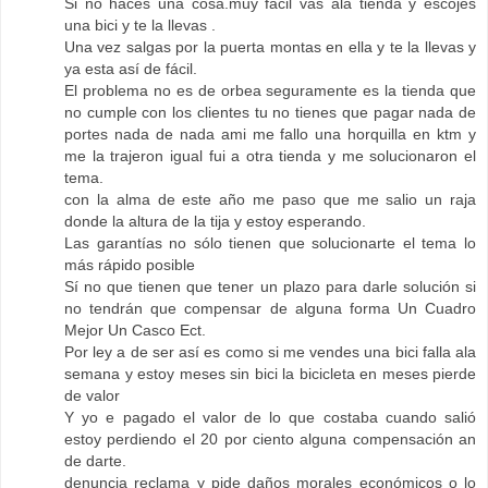
Si no haces una cosa.muy facil vas ala tienda y escojes
una bici y te la llevas .
Una vez salgas por la puerta montas en ella y te la llevas y
ya esta así de fácil.
El problema no es de orbea seguramente es la tienda que
no cumple con los clientes tu no tienes que pagar nada de
portes nada de nada ami me fallo una horquilla en ktm y
me la trajeron igual fui a otra tienda y me solucionaron el
tema.
con la alma de este año me paso que me salio un raja
donde la altura de la tija y estoy esperando.
Las garantías no sólo tienen que solucionarte el tema lo
más rápido posible
Sí no que tienen que tener un plazo para darle solución si
no tendrán que compensar de alguna forma Un Cuadro
Mejor Un Casco Ect.
Por ley a de ser así es como si me vendes una bici falla ala
semana y estoy meses sin bici la bicicleta en meses pierde
de valor
Y yo e pagado el valor de lo que costaba cuando salió
estoy perdiendo el 20 por ciento alguna compensación an
de darte.
denuncia reclama y pide daños morales económicos o lo