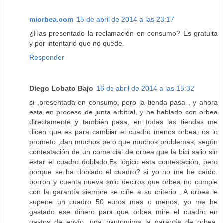
miorbea.com
15 de abril de 2014 a las 23:17
¿Has presentado la reclamación en consumo? Es gratuita
y por intentarlo que no quede.
Responder
Diego Lobato Bajo
16 de abril de 2014 a las 15:32
si ,presentada en consumo, pero la tienda pasa , y ahora
esta en proceso de junta arbitral, y he hablado con orbea
directamente y también pasa, en todas las tiendas me
dicen que es para cambiar el cuadro menos orbea, os lo
prometo ,dan muchos pero que muchos problemas, según
contestación de un comercial de orbea que la bici salio sin
estar el cuadro doblado,Es lógico esta contestación, pero
porque se ha doblado el cuadro? si yo no me he caído.
borron y cuenta nueva solo deciros que orbea no cumple
con la garantía siempre se ciñe a su criterio ,.A orbea le
supene un cuadro 50 euros mas o menos, yo me he
gastado ese dinero para que orbea mire el cuadro en
gastos de envío .una pantomima la garantía de orbea.