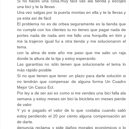
Si no haces una cosa.muy facil vas ala tienda y escojes
una bici y te la llevas .
Una vez salgas por la puerta montas en ella y te la llevas y
ya esta así de fácil.
El problema no es de orbea seguramente es la tienda que
no cumple con los clientes tu no tienes que pagar nada de
portes nada de nada ami me fallo una horquilla en ktm y
me la trajeron igual fui a otra tienda y me solucionaron el
tema.
con la alma de este año me paso que me salio un raja
donde la altura de la tija y estoy esperando.
Las garantías no sólo tienen que solucionarte el tema lo
más rápido posible
Sí no que tienen que tener un plazo para darle solución si
no tendrán que compensar de alguna forma Un Cuadro
Mejor Un Casco Ect.
Por ley a de ser así es como si me vendes una bici falla ala
semana y estoy meses sin bici la bicicleta en meses pierde
de valor
Y yo e pagado el valor de lo que costaba cuando salió
estoy perdiendo el 20 por ciento alguna compensación an
de darte.
denuncia reclama y pide daños morales económicos o lo