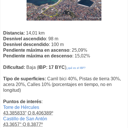
Distancia:
14,01 km
Desnivel ascendido
: 98 m
Desnivel descendido
: 100 m
Pendiente máxima en ascenso
: 25,09%
Pendiente máxima en descenso
: 15,02%
Dificultad:
Baja (
IBP: 17 BYC
)
¿qué es el IBP?
Tipo de superficies:
Carril bici 40%, Pistas de tierra 30%,
acera 20%, Calles 10% (porcentajes en tiempo, no en
longitud)
Puntos de interés
:
Torre de Hércules
43.385833°
O 8.406389º
Castillo de San Antón
43.3657°
O 8.3877º