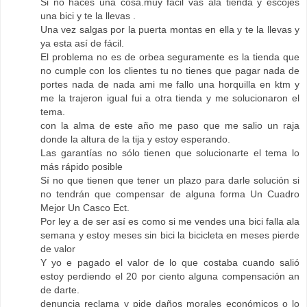
Si no haces una cosa.muy facil vas ala tienda y escojes
una bici y te la llevas .
Una vez salgas por la puerta montas en ella y te la llevas y
ya esta así de fácil.
El problema no es de orbea seguramente es la tienda que
no cumple con los clientes tu no tienes que pagar nada de
portes nada de nada ami me fallo una horquilla en ktm y
me la trajeron igual fui a otra tienda y me solucionaron el
tema.
con la alma de este año me paso que me salio un raja
donde la altura de la tija y estoy esperando.
Las garantías no sólo tienen que solucionarte el tema lo
más rápido posible
Sí no que tienen que tener un plazo para darle solución si
no tendrán que compensar de alguna forma Un Cuadro
Mejor Un Casco Ect.
Por ley a de ser así es como si me vendes una bici falla ala
semana y estoy meses sin bici la bicicleta en meses pierde
de valor
Y yo e pagado el valor de lo que costaba cuando salió
estoy perdiendo el 20 por ciento alguna compensación an
de darte.
denuncia reclama y pide daños morales económicos o lo