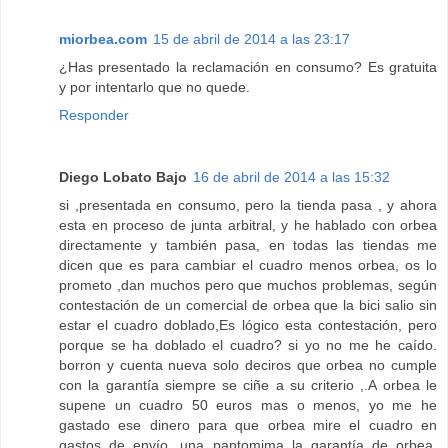
miorbea.com
15 de abril de 2014 a las 23:17
¿Has presentado la reclamación en consumo? Es gratuita
y por intentarlo que no quede.
Responder
Diego Lobato Bajo
16 de abril de 2014 a las 15:32
si ,presentada en consumo, pero la tienda pasa , y ahora
esta en proceso de junta arbitral, y he hablado con orbea
directamente y también pasa, en todas las tiendas me
dicen que es para cambiar el cuadro menos orbea, os lo
prometo ,dan muchos pero que muchos problemas, según
contestación de un comercial de orbea que la bici salio sin
estar el cuadro doblado,Es lógico esta contestación, pero
porque se ha doblado el cuadro? si yo no me he caído.
borron y cuenta nueva solo deciros que orbea no cumple
con la garantía siempre se ciñe a su criterio ,.A orbea le
supene un cuadro 50 euros mas o menos, yo me he
gastado ese dinero para que orbea mire el cuadro en
gastos de envío .una pantomima la garantía de orbea.