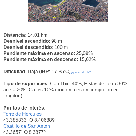
Distancia:
14,01 km
Desnivel ascendido
: 98 m
Desnivel descendido
: 100 m
Pendiente máxima en ascenso
: 25,09%
Pendiente máxima en descenso
: 15,02%
Dificultad:
Baja (
IBP: 17 BYC
)
¿qué es el IBP?
Tipo de superficies:
Carril bici 40%, Pistas de tierra 30%,
acera 20%, Calles 10% (porcentajes en tiempo, no en
longitud)
Puntos de interés
:
Torre de Hércules
43.385833°
O 8.406389º
Castillo de San Antón
43.3657°
O 8.3877º