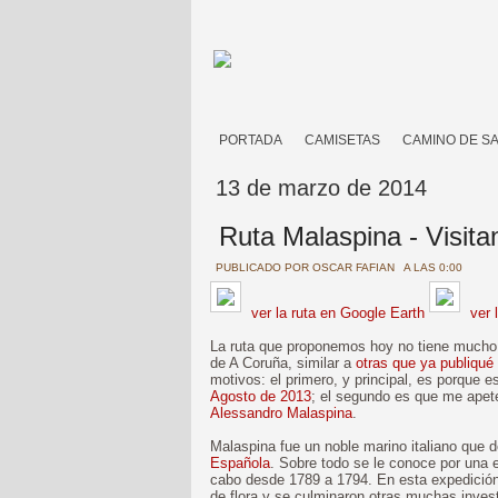
PORTADA
CAMISETAS
CAMINO DE S
13 de marzo de 2014
Ruta Malaspina - Visita
PUBLICADO POR
OSCAR FAFIAN
A LAS 0:00
ver la ruta en Google Earth
ver 
La ruta que proponemos hoy no tiene mucho i
de A Coruña, similar a
otras que ya publiqué
motivos: el primero, y principal, es porque e
Agosto de 2013
; el segundo es que me apete
Alessandro Malaspina
.
Malaspina fue un noble marino italiano que 
Española
. Sobre todo se le conoce por una e
cabo desde 1789 a 1794. En esta expedición
de flora y se culminaron otras muchas invest