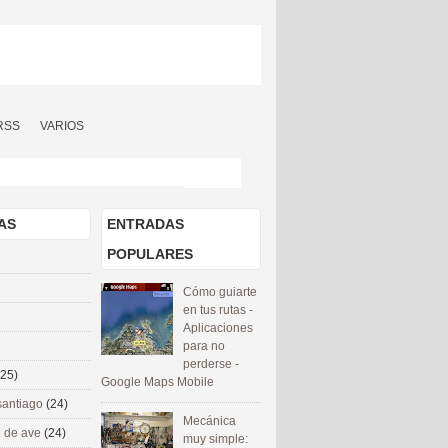
RSS
VARIOS
AS
ENTRADAS
POPULARES
Cómo guiarte
en tus rutas -
Aplicaciones
para no
perderse -
(25)
Google Maps Mobile
santiago
(24)
Mecánica
 de ave
(24)
muy simple: