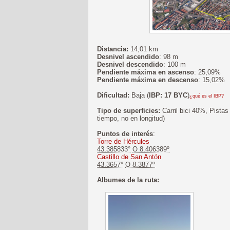
Distancia:
14,01 km
Desnivel ascendido
: 98 m
Desnivel descendido
: 100 m
Pendiente máxima en ascenso
: 25,09%
Pendiente máxima en descenso
: 15,02%
Dificultad:
Baja (
IBP: 17 BYC
)
¿qué es el IBP?
Tipo de superficies:
Carril bici 40%, Pista
tiempo, no en longitud)
Puntos de interés
:
Torre de Hércules
43.385833°
O 8.406389º
Castillo de San Antón
43.3657°
O 8.3877º
Albumes de la ruta: