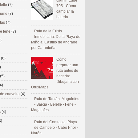
Gamin Edge
lelle
(7)
705 - Cómo
cambiar la
 eume
(7)
batería
utas
(7)
Ruta de la Crisis
de fene
(7)
Inmobiliaria: De la Playa de
)
Miño al Castillo de Andrade
por Carantoña
s
(6)
Cómo
preparar una
)
ruta antes de
(5)
hacerla:
Dibujarla con
4)
OruxMaps
 de caaveiro
(4)
Ruta de Tarzán: Magalofes
- Barcia - Belelle - Fene -
Magalofes
s
(4)
3)
Ruta del Contraste: Playa
de Campelo - Cabo Prior -
Narón