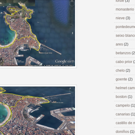
lorbé
(3)
monasterio
nieve
(3)
pontedeu
seixo blan
ares
(2)
betanzos
(2
cabo prior
(
chelo
(2)
goente
(2)
helmet ca
boston
(1)
campelo
(1
canarias
(1
castillo de
doniños
(1)