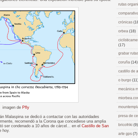
rutas orga
comparativ
crónicas
(1
orbea
(18)
ciclísticame
(17)
grabar ruta
coruña
(14)
castillo de
o burgo
(11
mecánica m
miorbea.c
mountempl
imagen de
Pfly
presa de c
tán Malaspina se dedicó a contactar con las autoridades
riormente, recomendó a la Corona que concediese una amplia
bricofriki
(9)
tó ser condenado a 10 años de cárcel... en el
Castillo de San
e hoy.
arte gps
(7)