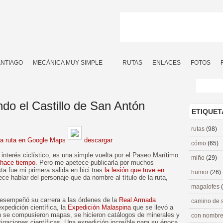
ANTIAGO
MECÁNICA MUY SIMPLE
RUTAS
ENLACES
FOTOS
ndo el Castillo de San Antón
ETIQUET
rutas
(98)
la ruta en Google Maps
descargar
cómo
(65)
nterés ciclístico, es una simple vuelta por el Paseo Marítimo
miño
(29)
 hace tiempo
. Pero me apetece publicarla por muchos
sta fue mi primera salida en bici tras
la lesión que tuve en
humor
(26)
ce hablar del personaje que da nombre al título de la ruta,
magalofes
desempeñó su carrera a las órdenes de la
Real Armada
camino de 
xpedición científica, la
Expedición Malaspina
que se llevó a
 se compusieron mapas, se hicieron catálogos de minerales y
con nombre
igaciones científicas. Una expedición increíble para su época.