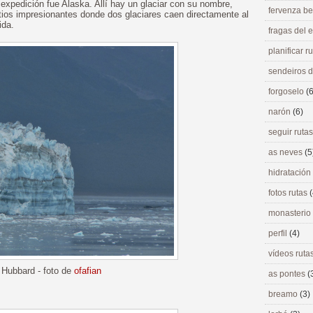
 expedición fue Alaska. Allí hay un glaciar con su nombre,
fervenza be
tios impresionantes donde dos glaciares caen directamente al
ida.
fragas del
planificar r
sendeiros 
forgoselo
(6
narón
(6)
seguir ruta
as neves
(5
hidratación
fotos rutas
(
monasterio
perfil
(4)
vídeos ruta
 Hubbard - foto de
ofafian
as pontes
(
breamo
(3)