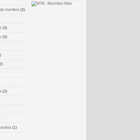
 de monfero
(3)
me
(3)
co
(3)
)
2)
ms
(2)
)
)
 narahío
(1)