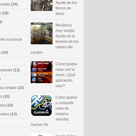
Ajuste de los
nizadas
(24)
frenos de
a
(18)
disco
8)
Mecánica
muy simple:
Ajuste de la
nte incorrecto
tensión de los
cables del
cambio
s
(16)
Cómo grabar
rutas con tu
 andrade
(13)
móvil: ¿Qué
)
aplicación
usar?
uy simple
(10)
om
(10)
Cómo grabar
y compartir
aria
(10)
rutas de
manera
ecebre
(10)
sencilla:
Garmin Fit